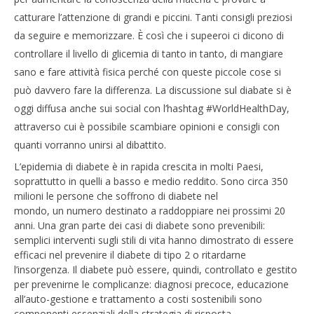
diabete
LE
catturare l’attenzione di grandi e piccini. Tanti consigli preziosi
07/04/2016
07/
da seguire e memorizzare. È così che i supeeroi ci dicono di
letizia
l
controllare il livello di glicemia di tanto in tanto, di mangiare
sano e fare attività fisica perché con queste piccole cose si
può davvero fare la differenza. La discussione sul diabate si è
oggi diffusa anche sui social con l’hashtag #WorldHealthDay,
attraverso cui è possibile scambiare opinioni e consigli con
quanti vorranno unirsi al dibattito.
L’epidemia di diabete è in rapida crescita in molti Paesi,
soprattutto in quelli a basso e medio reddito. Sono circa 350
milioni le persone che soffrono di diabete nel
mondo, un numero destinato a raddoppiare nei prossimi 20
anni. Una gran parte dei casi di diabete sono prevenibili:
semplici interventi sugli stili di vita hanno dimostrato di essere
efficaci nel prevenire il diabete di tipo 2 o ritardarne
l’insorgenza. Il diabete può essere, quindi, controllato e gestito
per prevenirne le complicanze: diagnosi precoce, educazione
all’auto-gestione e trattamento a costi sostenibili sono
componenti essenziali della strategia di risposta.