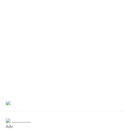
___________
Adv