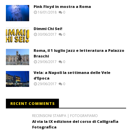
Pink Floyd in mostra a Roma
16/01/2018
0
Dimmi Chi Sei!
30/06/2017
0
Roma, il 1 luglio Jazz e letteratura a Palazzo
Braschi
29/06/2017
0
Vela: a Napoli la settimana delle Vele
d’Epoca
29/06/2017
0
RECENT COMMENTS
RECENSIONI STAMPA | FOTOGRAFIAMO
Al via la IX edizione del corso di Calligrafia
Fotografica