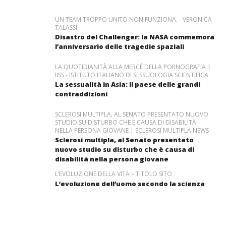
UN TEAM TROPPO UNITO NON FUNZIONA. - VERONICA
TALASSI
Disastro del Challenger: la NASA commemora
l’anniversario delle tragedie spaziali
LA QUOTIDIANITÀ ALLA MERCÉ DELLA PORNOGRAFIA |
IISS - ISTITUTO ITALIANO DI SESSUOLOGIA SCIENTIFICA
La sessualità in Asia: il paese delle grandi
contraddizioni
SCLEROSI MULTIPLA, AL SENATO PRESENTATO NUOVO
STUDIO SU DISTURBO CHE È CAUSA DI DISABILITÀ
NELLA PERSONA GIOVANE | SCLEROSI MULTIPLA NEWS
Sclerosi multipla, al Senato presentato
nuovo studio su disturbo che è causa di
disabilità nella persona giovane
L’EVOLUZIONE DELLA VITA – TITOLO SITO
L’evoluzione dell’uomo secondo la scienza