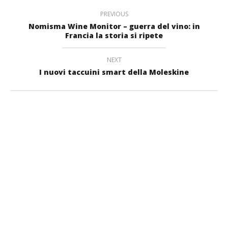
PREVIOUS
Nomisma Wine Monitor – guerra del vino: in
Francia la storia si ripete
NEXT
I nuovi taccuini smart della Moleskine