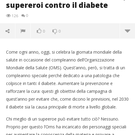
supereroi contro il diabete
0
126
0
0
Come ogni anno, oggi, si celebra la giornata mondiale della
salute in occasione del compleanno dell’Organizzazione
Mondiale della Salute (OMS). Quest’anno, però, si tratta di un
compleanno speciale perché dedicato a una patologia che
colpisce in tanti: il diabete. Aumentare la prevenzione e
rafforzare la cura: questi gli obiettivi della campagna di
quest’anno per evitare che, come dicono le previsioni, nel 2030
il diabete sia la causa principale di morte a livello globale.
Chi meglio di un supeeroe può evitare tutto ciò? Nessuno.
NOW VIEWING
Proprio per questo l’Oms ha incaricato dei personaggi speciali
Giornata mondiale della salute, supereroi contro il
Cro
per aumentare la conoscenza della materia e provare a