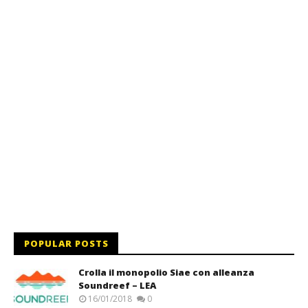
POPULAR POSTS
Crolla il monopolio Siae con alleanza
Soundreef – LEA
16/01/2018
0