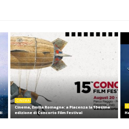
CINEMA
C
Cinema, Emilia Romagna: a Piacenza la 15esima
di
edizione di Concorto Film Festival
Ha