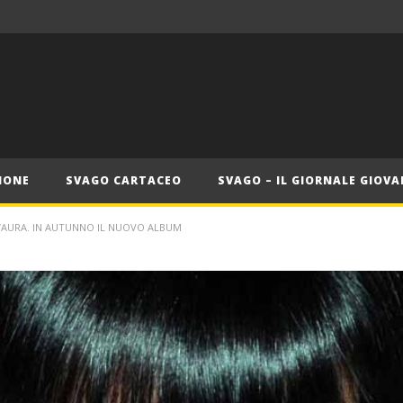
Roma, il 1 luglio Jazz e letteratura a Palazzo Braschi
ana delle Vele d’Epoca
Crolla il monopolio Siae con alleanza Soundreef – LEA
IONE
SVAGO CARTACEO
SVAGO – IL GIORNALE GIOVA
 L’AURA. IN AUTUNNO IL NUOVO ALBUM