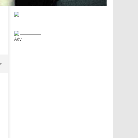
___________
Adv