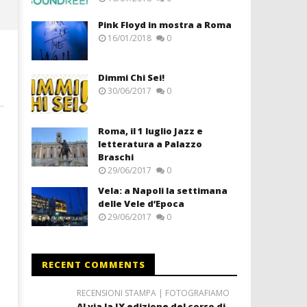
Pink Floyd in mostra a Roma
16/01/2018
0
Dimmi Chi Sei!
30/06/2017
0
Roma, il 1 luglio Jazz e
letteratura a Palazzo
Braschi
29/06/2017
0
Vela: a Napoli la settimana
delle Vele d’Epoca
29/06/2017
0
RECENT COMMENTS
RECENSIONI STAMPA | FOTOGRAFIAMO
Al via la IX edizione del corso di