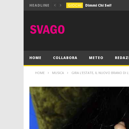
GIOCHI
Dimmi Chi Sei!
HEADLINE
CULTURA
SPORT
Vela: a Napoli la settim
MUSICA
HOME
COLLABORA
METEO
REDAZ
HOME
MUSICA
GIRA L’ESTATE, IL NUOVO BRANO DI