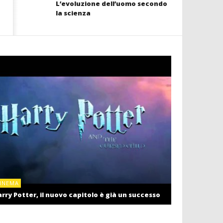
L’evoluzione dell’uomo secondo
la scienza
CINEMA
INEMA
Cinema: il r
rry Potter, il nuovo capitolo è già un successo
settembre c