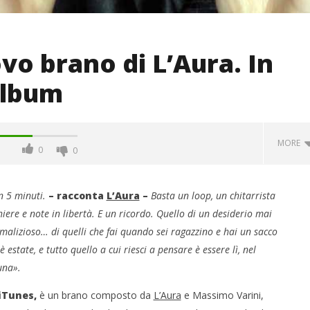
ovo brano di L’Aura. In
album
MORE
0
0
in 5 minuti.
– racconta
L’Aura
–
Basta un loop, un chitarrista
iere e note in libertà. E un ricordo. Quello di un desiderio mai
e malizioso… di quelli che fai quando sei ragazzino e hai un sacco
estate, e tutto quello a cui riesci a pensare è essere lì, nel
una».
iTunes,
è un brano composto da
L’Aura
e Massimo Varini,