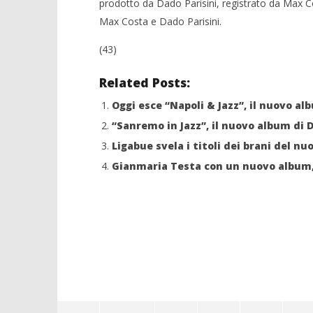
prodotto da Dado Parisini, registrato da Max C
28/07/2011
Crolla il
Redazione
Max Costa e Dado Parisini.
alleanza 
28/07/2011
(43)
Redazion
Related Posts:
Oggi esce “Napoli & Jazz”, il nuovo al
“Sanremo in Jazz”, il nuovo album di 
Ligabue svela i titoli dei brani del nu
Gianmaria Testa con un nuovo album