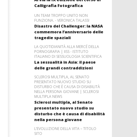
Calligrafia Fotografica
UN TEAM TROPPO UNITO NON
FUNZIONA. - VERONICA TALASSI
Disastro del Challenger: la NASA
commemora l’anniversario delle
tragedie spaziali
LA QUOTIDIANITÀ ALLA MERCÉ DELLA
PORNOGRAFIA | IISS - ISTITUTO
ITALIANO DI SESSUOLOGIA SCIENTIFICA
La sessualità in Asia: il paese
delle grandi contraddizioni
SCLEROSI MULTIPLA, AL SENATO
PRESENTATO NUOVO STUDIO SU
DISTURBO CHE È CAUSA DI DISABILITÀ
NELLA PERSONA GIOVANE | SCLEROSI
MULTIPLA NEWS
Sclerosi multipla, al Senato
presentato nuovo studio su
disturbo che è causa di disabilità
nella persona giovane
L’EVOLUZIONE DELLA VITA – TITOLO
SITO