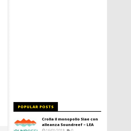
Dimmi Chi Sei!
Roma, il 1 luglio Jazz e le
a Palazzo Braschi
28/07/2011
Redazione
28/07/2011
Redazione
POPULAR POSTS
Crolla il monopolio Siae con
alleanza Soundreef – LEA
16/01/2018
0