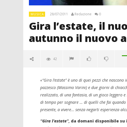
28/07/2011
Redazione
0
MUSICA
Gira l’estate, il nu
autunno il nuovo 
42
«“Gira l’estate” è uno di quei pezzi che nascono 
pazzesco (Massimo Varini) e due giorni di chiacch
realizzato, di una fantasia, di un gioco leggero 
di tempo per sognare … di quelli che fai quando è 
NOW VIEWING
presente, a vivere… senza negarti esperienza alc
Gira l’estate, il nuovo brano di
“Gira l’estate”,
da domani disponibile su 
L’Aura. In autunno il nuovo album