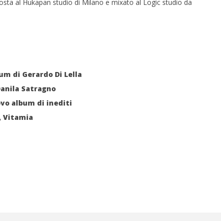
osta al Hukapan studio di Milano e mixato al Logic studio da
 monopolio Siae con
Pink Floyd in mostra a Roma
Soundreef - LEA
28/07/2011
Redazione
e
bum di Gerardo Di Lella
Danila Satragno
ovo album di inediti
, Vitamia