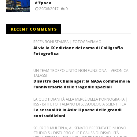
d’Epoca
29/06/2017
0
RECENT COMMENTS
RECENSIONI STAMPA | FOTOGRAFIAMO
Al via la IX edizione del corso di Calligrafia
Fotografica
UN TEAM TROPPO UNITO NON FUNZIONA. - VERONICA
TALASSI
Disastro del Challenger: la NASA commemora
l’anniversario delle tragedie spaziali
LA QUOTIDIANITÀ ALLA MERCÉ DELLA PORNOGRAFIA |
IISS - ISTITUTO ITALIANO DI SESSUOLOGIA SCIENTIFICA
La sessualità in Asia: il paese delle grandi
contraddizioni
SCLEROSI MULTIPLA, AL SENATO PRESENTATO NUOVO
STUDIO SU DISTURBO CHE È CAUSA DI DISABILITÀ