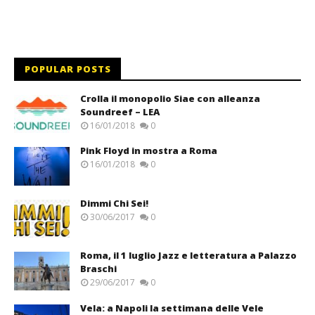
POPULAR POSTS
Crolla il monopolio Siae con alleanza
Soundreef – LEA
16/01/2018
0
Pink Floyd in mostra a Roma
16/01/2018
0
Dimmi Chi Sei!
30/06/2017
0
Roma, il 1 luglio Jazz e letteratura a Palazzo
Braschi
29/06/2017
0
Vela: a Napoli la settimana delle Vele