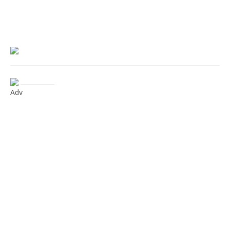
___________
Adv