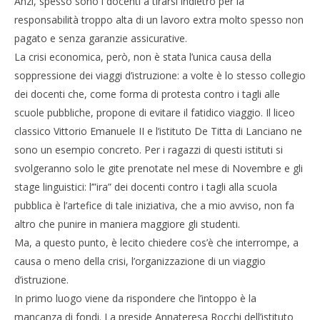
Anzi, spesso sono i docenti a tirarsi indietro per la
responsabilità troppo alta di un lavoro extra molto spesso non
pagato e senza garanzie assicurative.
La crisi economica, però, non è stata l’unica causa della
soppressione dei viaggi d’istruzione: a volte è lo stesso collegio
dei docenti che, come forma di protesta contro i tagli alle
scuole pubbliche, propone di evitare il fatidico viaggio. Il liceo
classico Vittorio Emanuele II e l’istituto De Titta di Lanciano ne
sono un esempio concreto. Per i ragazzi di questi istituti si
svolgeranno solo le gite prenotate nel mese di Novembre e gli
stage linguistici: l’”ira” dei docenti contro i tagli alla scuola
pubblica è l’artefice di tale iniziativa, che a mio avviso, non fa
altro che punire in maniera maggiore gli studenti.
Ma, a questo punto, è lecito chiedere cos’è che interrompe, a
causa o meno della crisi, l’organizzazione di un viaggio
d’istruzione.
In primo luogo viene da rispondere che l’intoppo è la
mancanza di fondi. La preside Annateresa Rocchi dell’istituto