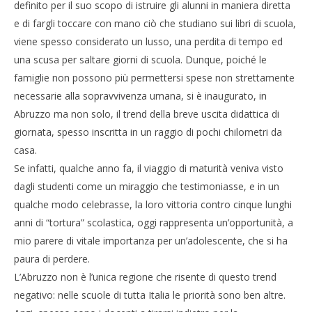
NOW VIEWING
definito per il suo scopo di istruire gli alunni in maniera diretta
e di fargli toccare con mano ciò che studiano sui libri di scuola,
Gite scolastiche, tra crisi e rinunce
Cro
viene spesso considerato un lusso, una perdita di tempo ed
30/04/2013
LE
una scusa per saltare giorni di scuola. Dunque, poiché le
Redazione
30/
famiglie non possono più permettersi spese non strettamente
R
necessarie alla sopravvivenza umana, si è inaugurato, in
Abruzzo ma non solo, il trend della breve uscita didattica di
giornata, spesso inscritta in un raggio di pochi chilometri da
casa.
Se infatti, qualche anno fa, il viaggio di maturità veniva visto
dagli studenti come un miraggio che testimoniasse, e in un
qualche modo celebrasse, la loro vittoria contro cinque lunghi
anni di “tortura” scolastica, oggi rappresenta un’opportunità, a
mio parere di vitale importanza per un’adolescente, che si ha
paura di perdere.
L’Abruzzo non è l’unica regione che risente di questo trend
negativo: nelle scuole di tutta Italia le priorità sono ben altre.