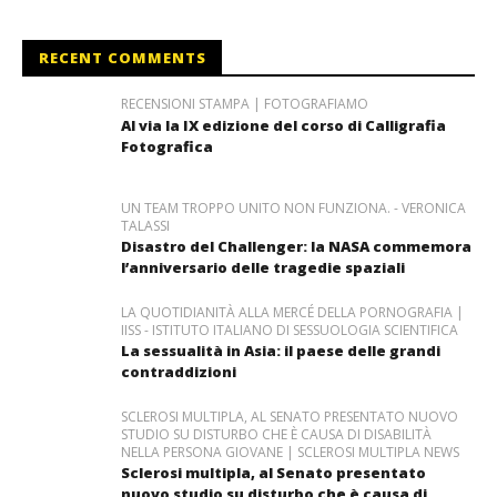
RECENT COMMENTS
RECENSIONI STAMPA | FOTOGRAFIAMO
Al via la IX edizione del corso di Calligrafia
Fotografica
UN TEAM TROPPO UNITO NON FUNZIONA. - VERONICA
TALASSI
Disastro del Challenger: la NASA commemora
l’anniversario delle tragedie spaziali
LA QUOTIDIANITÀ ALLA MERCÉ DELLA PORNOGRAFIA |
IISS - ISTITUTO ITALIANO DI SESSUOLOGIA SCIENTIFICA
La sessualità in Asia: il paese delle grandi
contraddizioni
SCLEROSI MULTIPLA, AL SENATO PRESENTATO NUOVO
STUDIO SU DISTURBO CHE È CAUSA DI DISABILITÀ
NELLA PERSONA GIOVANE | SCLEROSI MULTIPLA NEWS
Sclerosi multipla, al Senato presentato
nuovo studio su disturbo che è causa di