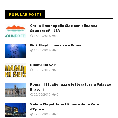
POPULAR POSTS
Crolla il monopolio Siae con alleanza
Soundreef – LEA
16/01/2018
0
Pink Floyd in mostra a Roma
16/01/2018
0
Dimmi Chi Sei!
30/06/2017
0
Roma, il 1 luglio Jazz e letteratura a Palazzo
Braschi
29/06/2017
0
Vela: a Napoli la settimana delle Vele
d’Epoca
29/06/2017
0