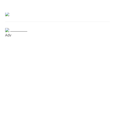
___________
Adv