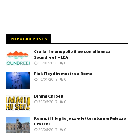
POPULAR POSTS
Crolla il monopolio Siae con alleanza
Soundreef – LEA
16/01/2018
0
Pink Floyd in mostra a Roma
16/01/2018
0
Dimmi Chi Sei!
30/06/2017
0
Roma, il 1 luglio Jazz e letteratura a Palazzo
Braschi
29/06/2017
0