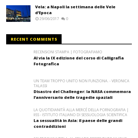
Vela: a Napoli la settimana delle Vele
d’Epoca
29/06/2017
0
RECENT COMMENTS
RECENSIONI STAMPA | FOTOGRAFIAMO
Al via la IX edizione del corso di Calligrafia
Fotografica
UN TEAM TROPPO UNITO NON FUNZIONA. - VERONICA
TALASSI
Disastro del Challenger: la NASA commemora
l’anniversario delle tragedie spaziali
LA QUOTIDIANITÀ ALLA MERCÉ DELLA PORNOGRAFIA |
IISS - ISTITUTO ITALIANO DI SESSUOLOGIA SCIENTIFICA
La sessualità in Asia: il paese delle grandi
contraddizioni