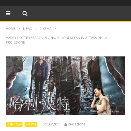
HOME
NEWS
CINEMA
HARRY POTTER SBARCA IN CINA, MILIONI DI FAN IN ATTESA DELLA
PROIEZIONE
04/08/2011
Redazione
CINEMA
NEWS