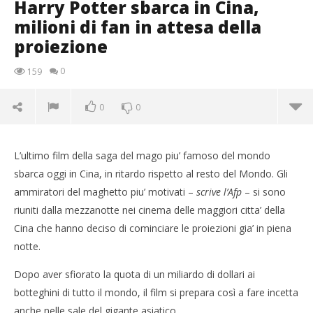
Harry Potter sbarca in Cina,
milioni di fan in attesa della
proiezione
0
159
0
0
L’ultimo film della saga del mago piu’ famoso del mondo
sbarca oggi in Cina, in ritardo rispetto al resto del Mondo. Gli
ammiratori del maghetto piu’ motivati –
scrive l’Afp
– si sono
riuniti dalla mezzanotte nei cinema delle maggiori citta’ della
Cina che hanno deciso di cominciare le proiezioni gia’ in piena
notte.
NOW VIEWING
Dopo aver sfiorato la quota di un miliardo di dollari ai
Harry Potter sbarca in Cina, milioni di fan in attesa
botteghini di tutto il mondo, il film si prepara così a fare incetta
della proiezione
anche nelle sale del gigante asiatico.
04/08/2011