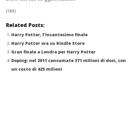
Redazione
(160)
Cro
LE
Related Posts:
04/
R
Harry Potter, l’incantesimo finale
Harry Potter ora su Kindle Store
Gran finale a Londra per Harry Potter
Doping: nel 2011 consumate 371 milioni di dosi, con
un costo di 425 milioni