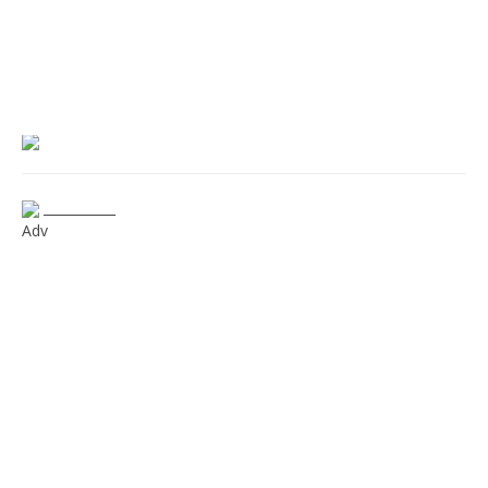
___________
Adv