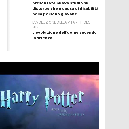
presentato nuovo studio su
disturbo che è causa di disabilità
nella persona giovane
L’EVOLUZIONE DELLA VITA – TITOLO
SITO
L’evoluzione dell’uomo secondo
la scienza