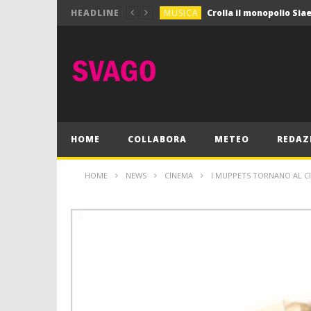
MUSICA
HEADLINE
MUSICA
Pink Floyd in mostra a
GIOCHI
Dimmi Chi Sei!
CULTURA
SPORT
Vela: a Napoli la settim
MUSICA
HOME
COLLABORA
METEO
REDAZ
HOME
NEWS
CINEMA
I MUPPETS TORNANO AL C