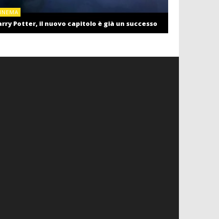
CINEMA
INEMA
Cinema: il r
rry Potter, il nuovo capitolo è già un successo
settembre c