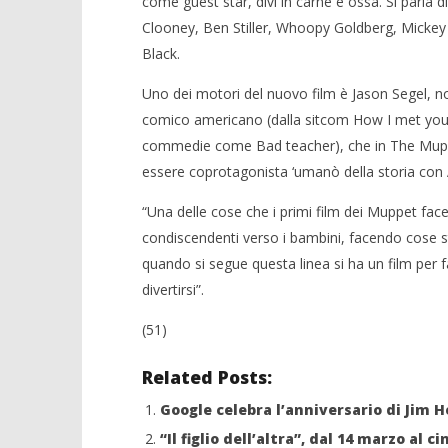
come guest star, divi in carne e ossa. Si parla 
NOW VIEWING
Clooney, Ben Stiller, Whoopy Goldberg, Mickey
I Muppets tornano al cinema
Black.
26/09/2011
Crolla il
Redazione
Uno dei motori del nuovo film è Jason Segel, n
alleanza 
comico americano (dalla sitcom How I met you
26/09/2011
Redazion
commedie come Bad teacher), che in The Mupp
essere coprotagonista ‘umanò della storia co
“Una delle cose che i primi film dei Muppet fa
condiscendenti verso i bambini, facendo cose 
quando si segue questa linea si ha un film per f
divertirsi”.
(51)
Related Posts:
Google celebra l’anniversario di Jim 
“Il figlio dell’altra”, dal 14 marzo al c