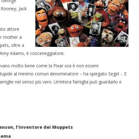
di George
 Rooney, Jack
 monopolio Siae con
Pink Floyd in mostra a Roma
oto attore
Soundreef - LEA
26/09/2011
r mother a
Redazione
e
ets, oltre a
n Amy Adams, è cosceneggiatore.
cevano molto bene come la Pixar ora è non essere
stupide al minimo comun denominatore – ha spiegato Segel -. E
amiglie nel senso più vero. Un’intera famiglia può guardarlo e
Henson, l’inventore dei Muppets
inema