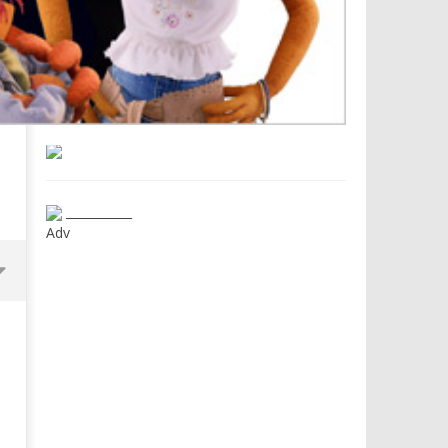
___________
Adv