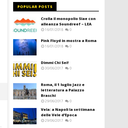
POPULAR POSTS
Crolla il monopolio Siae con
alleanza Soundreef – LEA
16/01/2018
0
Pink Floyd in mostra a Roma
16/01/2018
0
Dimmi Chi Sei!
30/06/2017
0
Roma, il 1 luglio Jazz e
letteratura a Palazzo
Braschi
29/06/2017
0
Vela: a Napoli la settimana
delle Vele d’Epoca
29/06/2017
0