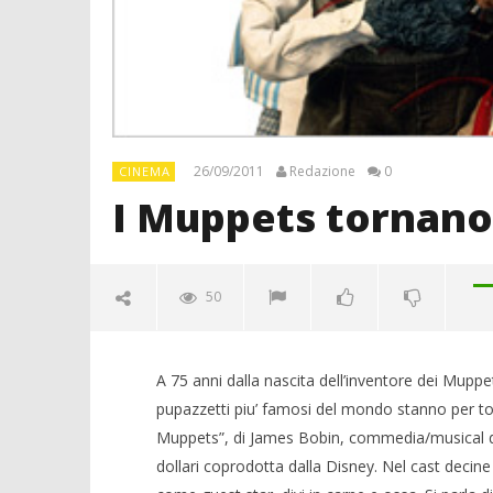
26/09/2011
Redazione
0
CINEMA
I Muppets tornano
50
A 75 anni dalla nascita dell’inventore dei Mupp
pupazzetti piu’ famosi del mondo stanno per t
Muppets”, di James Bobin, commedia/musical da
dollari coprodotta dalla Disney. Nel cast decine