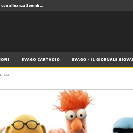
Crolla il monopolio Siae con alleanza Soundreef – LEA
 Roma
Roma, il 1 luglio Jazz e letteratura a Palazzo Braschi
ana delle Vele d’Epoca
Crolla il monopolio Siae con alleanza Soundreef – LEA
IONE
SVAGO CARTACEO
SVAGO – IL GIORNALE GIOVA
INEMA