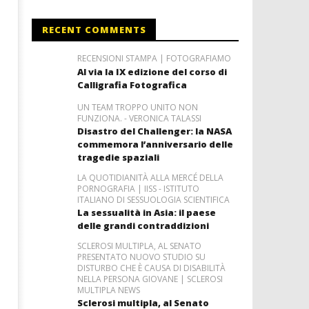
RECENT COMMENTS
RECENSIONI STAMPA | FOTOGRAFIAMO
Al via la IX edizione del corso di
Calligrafia Fotografica
UN TEAM TROPPO UNITO NON
FUNZIONA. - VERONICA TALASSI
Disastro del Challenger: la NASA
commemora l’anniversario delle
tragedie spaziali
LA QUOTIDIANITÀ ALLA MERCÉ DELLA
PORNOGRAFIA | IISS - ISTITUTO
ITALIANO DI SESSUOLOGIA SCIENTIFICA
La sessualità in Asia: il paese
delle grandi contraddizioni
SCLEROSI MULTIPLA, AL SENATO
PRESENTATO NUOVO STUDIO SU
DISTURBO CHE È CAUSA DI DISABILITÀ
NELLA PERSONA GIOVANE | SCLEROSI
MULTIPLA NEWS
Sclerosi multipla, al Senato