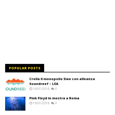
POPULAR POSTS
Crolla il monopolio Siae con alleanza
Soundreef – LEA
16/01/2018
0
Pink Floyd in mostra a Roma
16/01/2018
0