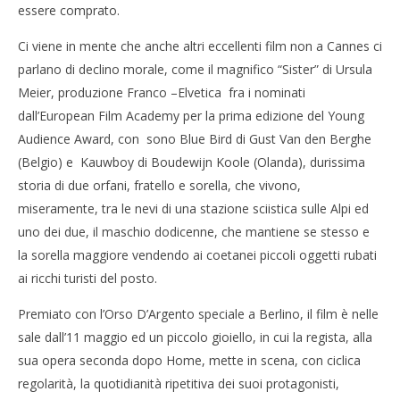
essere comprato.
Ci viene in mente che anche altri eccellenti film non a Cannes ci
parlano di declino morale, come il magnifico “Sister” di Ursula
Meier, produzione Franco –Elvetica fra i nominati
dall’European Film Academy per la prima edizione del Young
Audience Award, con sono Blue Bird di Gust Van den Berghe
(Belgio) e Kauwboy di Boudewijn Koole (Olanda), durissima
storia di due orfani, fratello e sorella, che vivono,
miseramente, tra le nevi di una stazione sciistica sulle Alpi ed
uno dei due, il maschio dodicenne, che mantiene se stesso e
la sorella maggiore vendendo ai coetanei piccoli oggetti rubati
ai ricchi turisti del posto.
Premiato con l’Orso D’Argento speciale a Berlino, il film è nelle
sale dall’11 maggio ed un piccolo gioiello, in cui la regista, alla
sua opera seconda dopo Home, mette in scena, con ciclica
regolarità, la quotidianità ripetitiva dei suoi protagonisti,