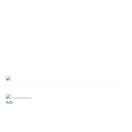
___________
Adv