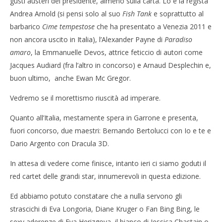
gusti austeri del presidente, almeno sulla carta. Lo è la regista
Andrea Arnold (si pensi solo al suo
Fish Tank
e soprattutto al
barbarico
Cime tempestose
che ha presentato a Venezia 2011 e
non ancora uscito in Italia), l’Alexander Payne di
Paradiso
amaro
, la Emmanuelle Devos, attrice feticcio di autori come
Jacques Audiard (fra l’altro in concorso) e Arnaud Desplechin e,
buon ultimo, anche Ewan Mc Gregor.
Vedremo se il morettismo riuscità ad imperare.
Quanto all’Italia, mestamente spera in Garrone e presenta,
fuori concorso, due maestri: Bernando Bertolucci con Io e te e
Dario Argento con Dracula 3D.
In attesa di vedere come finisce, intanto ieri ci siamo goduti il
red cartet delle grandi star, innumerevoli in questa edizione.
Ed abbiamo potuto constatare che a nulla servono gli
strascichi di Eva Longoria, Diane Kruger o Fan Bing Bing, le
sexy aderenze di Eva Herizgova, il bianco di Jessica Chastain o