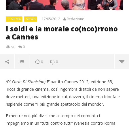
17/05/2012
Redazione
CINEMA
NEWS
I soldi e la morale co(nco)rrono
a Cannes
0
90
0
0
(Di Carlo Di Stanislao)
E’ partito Cannes 2012, edizione 65,
ricca di grande cinema, così ingombra di titoli da non sapere
dove metterli; una edizione in cui, davvero, il cinema trionfa e
risplende come “il più grande spettacolo del mondo”.
E mentre noi, più divisi che al tempo dei comuni, ci
impegniamo in un “tutti contro tutti” (Venezia contro Roma,