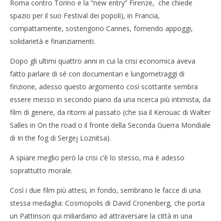
Roma contro Torino e la “new entry” Firenze, che chiede
spazio per il suo Festival dei popoli), in Francia,
compattamente, sostengono Cannes, fornendo appoggi,
NOW VIEWING
solidarietà e finanziamenti.
Cro
I soldi e la morale co(nco)rrono a Cannes
Dopo gli ultimi quattro anni in cui la crisi economica aveva
LE
17/05/2012
fatto parlare di sé con documentari e lungometraggi di
17/
Redazione
R
finzione, adesso questo argomento così scottante sembra
essere messo in secondo piano da una ricerca più intimista, da
film di genere, da ritorni al passato (che sia il Kerouac di Walter
Salles in On the road o il fronte della Seconda Guerra Mondiale
di In the fog di Sergej Loznitsa).
A spiare meglio però la crisi c’è lo stesso, ma è adesso
soprattutto morale.
Così i due film più attesi, in fondo, sembrano le facce di una
stessa medaglia:
Cosmopolis di David Cronenberg, che porta
un Pattinson qui miliardario ad attraversare la città in una