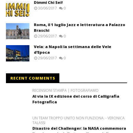
Dimmi Chi Sei!
30/06/2017
0
Roma, il 1 luglio Jazz e letteratura a Palazzo
Braschi
29/06/2017
0
Vela: a Napoli la settimana delle Vele
d’Epoca
29/06/2017
0
RECENT COMMENTS
RECENSIONI STAMPA | FOTOGRAFIAMO
Al via la IX edizione del corso di Calligrafia
Fotografica
UN TEAM TROPPO UNITO NON FUNZIONA. - VERONICA
TALASSI
Disastro del Challenger: la NASA commemora