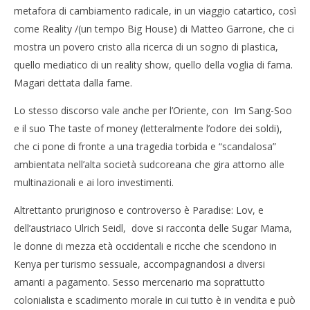
metafora di cambiamento radicale, in un viaggio catartico, così
come Reality /(un tempo Big House) di Matteo Garrone, che ci
mostra un povero cristo alla ricerca di un sogno di plastica,
quello mediatico di un reality show, quello della voglia di fama.
Magari dettata dalla fame.
Lo stesso discorso vale anche per l’Oriente, con Im Sang-Soo
e il suo The taste of money (letteralmente l’odore dei soldi),
che ci pone di fronte a una tragedia torbida e “scandalosa”
ambientata nell’alta società sudcoreana che gira attorno alle
multinazionali e ai loro investimenti.
Altrettanto pruriginoso e controverso è Paradise: Lov, e
dell’austriaco Ulrich Seidl, dove si racconta delle Sugar Mama,
le donne di mezza età occidentali e ricche che scendono in
Kenya per turismo sessuale, accompagnandosi a diversi
amanti a pagamento. Sesso mercenario ma soprattutto
colonialista e scadimento morale in cui tutto è in vendita e può