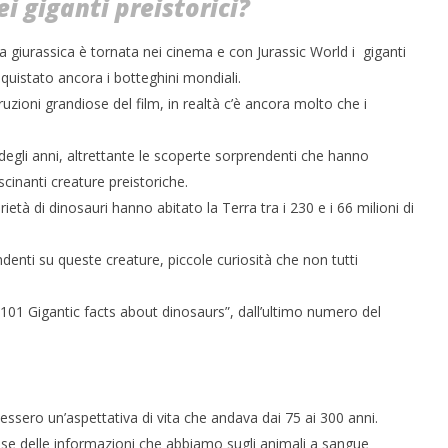
i giganti preistorici?
 giurassica è tornata nei cinema e con Jurassic World i giganti
quistato ancora i botteghini mondiali.
uzioni grandiose del film, in realtà c’è ancora molto che i
 monopolio Siae con
Pink Floyd in mostra a Roma
Soundreef - LEA
24/02/2016
degli anni, altrettante le scoperte sorprendenti che hanno
letizia
cinanti creature preistoriche.
rietà di dinosauri hanno abitato la Terra tra i 230 e i 66 milioni di
ndenti su queste creature, piccole curiosità che non tutti
 “101 Gigantic facts about dinosaurs”, dall’ultimo numero del
essero un’aspettativa di vita che andava dai 75 ai 300 anni.
ase delle informazioni che abbiamo sugli animali a sangue