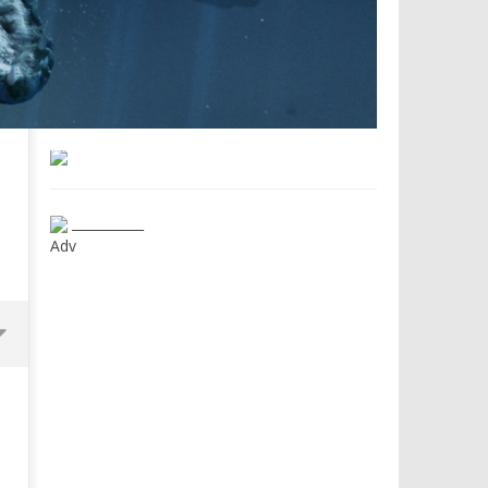
___________
Adv