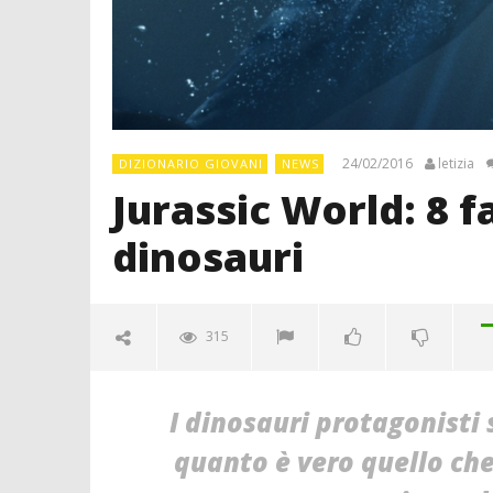
24/02/2016
letizia
DIZIONARIO GIOVANI
NEWS
Jurassic World: 8 f
dinosauri
315
I dinosauri protagonisti
quanto è vero quello che