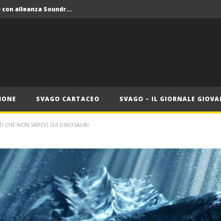
Crolla il monopolio Siae con alleanza Soundreef – LEA
 Roma
Roma, il 1 luglio Jazz e letteratura a Palazzo Braschi
ana delle Vele d’Epoca
Crolla il monopolio Siae con alleanza Soundreef – LEA
IONE
SVAGO CARTACEO
SVAGO – IL GIORNALE GIOVA
TI CHE NON SAPEVI SUI DINOSAURI