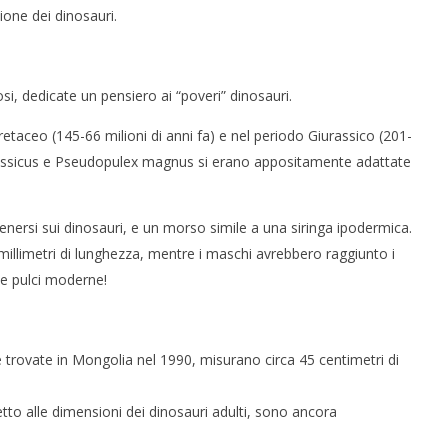
ione dei dinosauri.
osi, dedicate un pensiero ai “poveri” dinosauri.
etaceo (145-66 milioni di anni fa) e nel periodo Giurassico (201-
jurassicus e Pseudopulex magnus si erano appositamente adattate
tenersi sui dinosauri, e un morso simile a una siringa ipodermica.
illimetri di lunghezza, mentre i maschi avrebbero raggiunto i
lle pulci moderne!
 trovate in Mongolia nel 1990, misurano circa 45 centimetri di
tto alle dimensioni dei dinosauri adulti, sono ancora