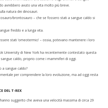
aldo avrebbero avuto una vita molto più breve.
ulla natura dei dinosauri.
atosauro/brontosauro – che se fossero stati a sangue caldo si
sangue freddo e a lunga vita.
ssere stati ‘omeotermici’ – ossia, potevano mantenere i loro
ook University di New York ha recentemente contestato questa
 sangue caldo, proprio come i mammiferi di oggi.
 o a sangue caldo?
amentale per comprendere la loro evoluzione, ma ad oggi resta
CE DEL T-REX
a hanno suggerito che aveva una velocità massima di circa 29