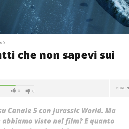
0
atti che non sapevi sui
MORE
0
0
 su Canale 5 con Jurassic World. Ma
 abbiamo visto nel film? E quanto