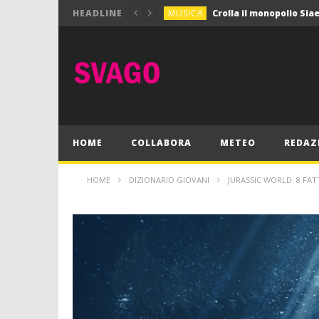
MUSICA
HEADLINE
MUSICA
Pink Floyd in mostra a
GIOCHI
Dimmi Chi Sei!
CULTURA
SPORT
Vela: a Napoli la settim
MUSICA
HOME
COLLABORA
METEO
REDAZ
HOME
DIZIONARIO GIOVANI
JURASSIC WORLD: 8 FAT