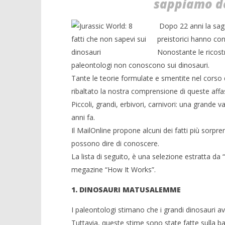
sappiamo de
Dopo 22 anni la saga
NOW VIEWING
preistorici hanno con
Nonostante le ricostr
Jurassic World: 8 fatti che non
Crolla il
paleontologi non conoscono sui dinosauri.
sapevi sui dinosauri
alleanza 
Tante le teorie formulate e smentite nel corso 
24/02/2016
24/02/2016
letizia
letizia
ribaltato la nostra comprensione di queste affas
Piccoli, grandi, erbivori, carnivori: una grande va
anni fa.
Il MailOnline propone alcuni dei fatti più sorpre
possono dire di conoscere.
La lista di seguito, è una selezione estratta da
megazine “How It Works”.
1. DINOSAURI MATUSALEMME
I paleontologi stimano che i grandi dinosauri av
Tuttavia, queste stime sono state fatte sulla b