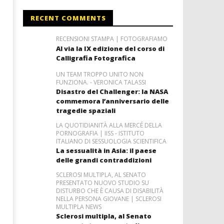
RECENT COMMENTS
RECENSIONI STAMPA | FOTOGRAFIAMO
Al via la IX edizione del corso di
Calligrafia Fotografica
UN TEAM TROPPO UNITO NON
FUNZIONA. - VERONICA TALASSI
Disastro del Challenger: la NASA
commemora l’anniversario delle
tragedie spaziali
LA QUOTIDIANITÀ ALLA MERCÉ DELLA
PORNOGRAFIA | IISS - ISTITUTO
ITALIANO DI SESSUOLOGIA SCIENTIFICA
La sessualità in Asia: il paese
delle grandi contraddizioni
SCLEROSI MULTIPLA, AL SENATO
PRESENTATO NUOVO STUDIO SU
DISTURBO CHE È CAUSA DI DISABILITÀ
NELLA PERSONA GIOVANE | SCLEROSI
MULTIPLA NEWS
Sclerosi multipla, al Senato