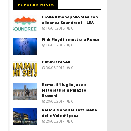
POPULAR POSTS
Crolla il monopolio Siae con
alleanza Soundreef – LEA
16/01/2018
0
Pink Floyd in mostra a Roma
16/01/2018
0
Dimmi Chi Sei!
30/06/2017
0
Roma, il 1 luglio Jazz e
letteratura a Palazzo
Braschi
29/06/2017
0
Vela: a Napoli la settimana
delle Vele d’Epoca
29/06/2017
0