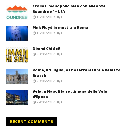
Crolla il monopolio Siae con alleanza
Soundreef – LEA
16/01/2018
0
Pink Floyd in mostra a Roma
16/01/2018
0
Dimmi Chi Sei!
30/06/2017
0
Roma, il 1 luglio Jazz e letteratura a Palazzo
Braschi
29/06/2017
0
Vela: a Napoli la settimana delle Vele
d’Epoca
29/06/2017
0
RECENT COMMENTS