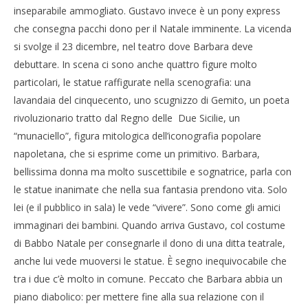
28/10/2011
Cro
inseparabile ammogliato. Gustavo invece è un pony express
Redazione
LE
che consegna pacchi dono per il Natale imminente. La vicenda
28/
si svolge il 23 dicembre, nel teatro dove Barbara deve
R
debuttare. In scena ci sono anche quattro figure molto
particolari, le statue raffigurate nella scenografia: una
lavandaia del cinquecento, uno scugnizzo di Gemito, un poeta
rivoluzionario tratto dal Regno delle Due Sicilie, un
“munaciello”, figura mitologica dell’iconografia popolare
napoletana, che si esprime come un primitivo. Barbara,
bellissima donna ma molto suscettibile e sognatrice, parla con
le statue inanimate che nella sua fantasia prendono vita. Solo
lei (e il pubblico in sala) le vede “vivere”. Sono come gli amici
immaginari dei bambini. Quando arriva Gustavo, col costume
di Babbo Natale per consegnarle il dono di una ditta teatrale,
anche lui vede muoversi le statue. È segno inequivocabile che
tra i due c’è molto in comune. Peccato che Barbara abbia un
piano diabolico: per mettere fine alla sua relazione con il