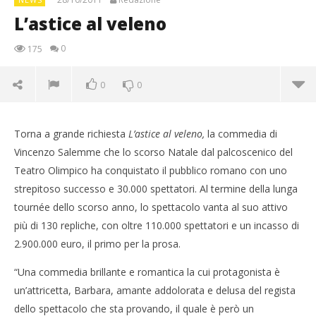
L’astice al veleno
0
175
0
0
Torna a grande richiesta
L’astice al veleno,
la commedia di
Vincenzo Salemme che lo scorso Natale dal palcoscenico del
Teatro Olimpico ha conquistato il pubblico romano con uno
strepitoso successo e 30.000 spettatori. Al termine della lunga
tournée dello scorso anno, lo spettacolo vanta al suo attivo
più di 130 repliche, con oltre 110.000 spettatori e un incasso di
2.900.000 euro, il primo per la prosa.
“Una commedia brillante e romantica la cui protagonista è
NOW VIEWING
un’attricetta, Barbara, amante addolorata e delusa del regista
L’astice al veleno
dello spettacolo che sta provando, il quale è però un