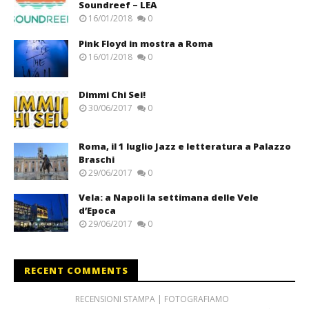
Soundreef – LEA
16/01/2018
0
Pink Floyd in mostra a Roma
16/01/2018
0
Dimmi Chi Sei!
30/06/2017
0
Roma, il 1 luglio Jazz e letteratura a Palazzo
Braschi
29/06/2017
0
Vela: a Napoli la settimana delle Vele
d’Epoca
29/06/2017
0
RECENT COMMENTS
RECENSIONI STAMPA | FOTOGRAFIAMO