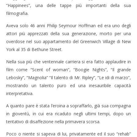
“Happinees”, una delle tappe più importanti della sua
filmografia.
NOW VIEWING
Aveva solo 46 anni Philip Seymour Hoffman ed era uno degli
attori più apprezzati della sua generazione, morto per una
La morte di un fragile cercatore della felicità
overdose nel suo appartamento del Greenwich Village di New
03/02/2014
Redazione
York al 35 di Bethune Street.
Nella sua più che ventennale carriera si era fatto applaudire in
film come “Scent of woman”, “Boogie Nights”, “Il grande
Lebosky”, “Magnolia” “Il talento di Mr. Ripley”, “Le idi di marzo”,
mostrando un talento puro ed una inesauribile capacità
interpretativa.
A quanto pare è stata l’eroina a sopraffarlo, già sua compagna
in gioventù, in cui era ricaduto negli ultimi tempi, dopo un
tentativo di disaffezione nella primavera scorsa.
Poco o niente si sapeva di lui, privatamente ed il suo “rehab”