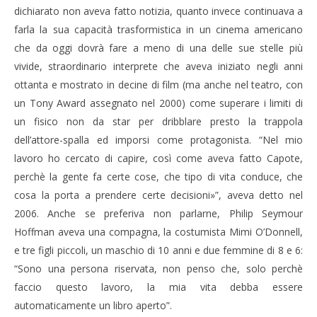
dichiarato non aveva fatto notizia, quanto invece continuava a
farla la sua capacità trasformistica in un cinema americano
che da oggi dovrà fare a meno di una delle sue stelle più
vivide, straordinario interprete che aveva iniziato negli anni
ottanta e mostrato in decine di film (ma anche nel teatro, con
un Tony Award assegnato nel 2000) come superare i limiti di
un fisico non da star per dribblare presto la trappola
dell’attore-spalla ed imporsi come protagonista. “Nel mio
lavoro ho cercato di capire, così come aveva fatto Capote,
perchè la gente fa certe cose, che tipo di vita conduce, che
cosa la porta a prendere certe decisioni»”, aveva detto nel
2006. Anche se preferiva non parlarne, Philip Seymour
Hoffman aveva una compagna, la costumista Mimi O’Donnell,
e tre figli piccoli, un maschio di 10 anni e due femmine di 8 e 6:
“Sono una persona riservata, non penso che, solo perchè
faccio questo lavoro, la mia vita debba essere
automaticamente un libro aperto”.