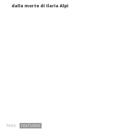
dalla morte di Ilaria Alpi
TAGS:
FEATURED