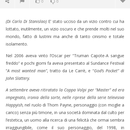
0
0
(Di Carlo Di Stanislao)
E’ stato ucciso da un vizio contro cui ha
lottato, inutilmente, un vizio oscuro e che prende molti nel suo
mondo, fatto di lustrini ma anche di tanto cinismo e totale
isolamento.
Nel 2006 aveva vinto l’Oscar per “Truman Capote-A sangue
freddo” e pochi giorni fa aveva presentato al Sundance Festival
“
A most wanted man”
, tratto da Le Carrè, e “
God’s Pocket” di
John Slattery.
A settembre aveva ritiratato la Coppa Volpi per “Master” ed era
impegnato, ironia della sorte, nelle riprese della serie televisiva
Cro
Happyish
,
nel ruolo di Thom Payne, personaggio (con moglie a
LE
carico) senza più timone, in una società dominata dal culto per
03/
R
l’estetica, un uomo alla ricerca di una felicità che ormai sembra
irraggiungibile, come il suo personaggio, del 1998, in