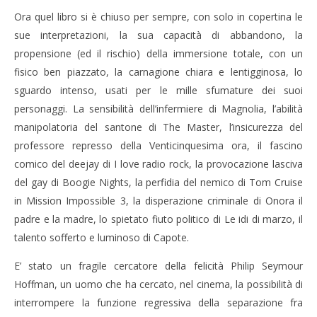
Ora quel libro si è chiuso per sempre, con solo in copertina le
sue interpretazioni, la sua capacità di abbandono, la
propensione (ed il rischio) della immersione totale, con un
fisico ben piazzato, la carnagione chiara e lentigginosa, lo
sguardo intenso, usati per le mille sfumature dei suoi
personaggi. La sensibilità dell’infermiere di Magnolia, l’abilità
manipolatoria del santone di The Master, l’insicurezza del
professore represso della Venticinquesima ora, il fascino
comico del deejay di I love radio rock, la provocazione lasciva
del gay di Boogie Nights, la perfidia del nemico di Tom Cruise
in Mission Impossible 3, la disperazione criminale di Onora il
padre e la madre, lo spietato fiuto politico di Le idi di marzo, il
talento sofferto e luminoso di Capote.
E’ stato un fragile cercatore della felicità Philip Seymour
Hoffman, un uomo che ha cercato, nel cinema, la possibilità di
interrompere la funzione regressiva della separazione fra