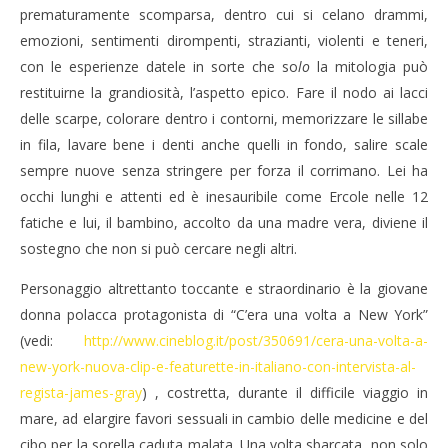
prematuramente scomparsa, dentro cui si celano drammi,
emozioni, sentimenti dirompenti, strazianti, violenti e teneri,
con le esperienze datele in sorte che so
lo
la mitologia può
restituirne la grandiosità, l’aspetto epico. Fare il nodo ai lacci
delle scarpe, colorare dentro i contorni, memorizzare le sillabe
in fila, lavare bene i denti anche quelli in fondo, salire scale
sempre nuove senza stringere per forza il corrimano. Lei ha
occhi lunghi e attenti ed è inesauribile come Ercole nelle 12
fatiche e lui, il bambino, accolto da una madre vera, diviene il
sostegno che non si può cercare negli altri.
Personaggio altrettanto toccante e straordinario è la giovane
donna polacca protagonista di “C’era una volta a New York”
(vedi:
http://www.cineblog.it/post/350691/cera-una-volta-a-
new-york-nuova-clip-e-featurette-in-italiano-con-intervista-al-
regista-james-gray
) , costretta, durante il difficile viaggio in
mare, ad elargire favori sessuali in cambio delle medicine e del
cibo per la sorella caduta malata. Una volta sbarcata, non solo