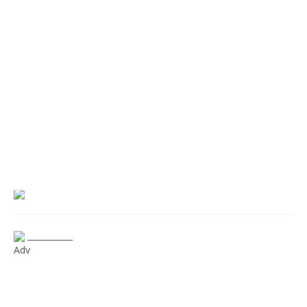
___________
Adv