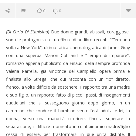
0
0
(Di Carlo Di Stanislao)
Due donne grandi, abissali, coraggiose,
sono le protagoniste di un film e di un libro recenti: “C’era una
volta a New York”, ultima fatica cinematografica di James Gray
con una superba Marion Cotilland e “Tempo di imparare”,
romanzo appena pubblicato da Einaudi della sempre profonda
NOW VIEWING
Valeria Parrella, già vincitrice del Campiello opera prima e
finalista allo Strega, che qui racconta con un “io” diretto,
Due donne grandi
franco, a volte difficile da sostenere, il rapporto tra una madre
30/01/2014
e suo figlio, un rapporto fatto di piccoli passi, di insegnamenti
Redazione
quotidiani che si susseguono giorno dopo giorno, in un
cammino che conduce il bambino verso l’età adulta e lei, la
Cro
donna, verso una maturità ulteriore, fino a superare la
LE
separazione, il difficile momento in cui il binomio madre/figlio
30/
R
cessa di essere, per trasformarsi in due unità distinte. Il