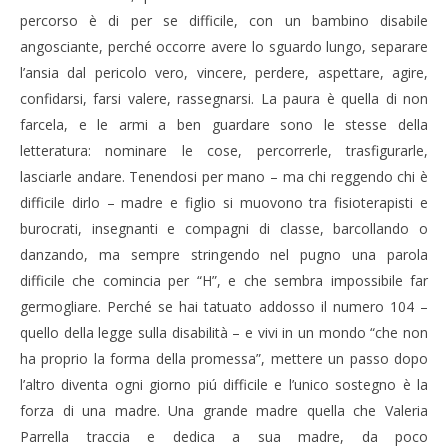
percorso è di per se difficile, con un bambino disabile
angosciante, perché occorre avere lo sguardo lungo, separare
l’ansia dal pericolo vero, vincere, perdere, aspettare, agire,
confidarsi, farsi valere, rassegnarsi. La paura è quella di non
farcela, e le armi a ben guardare sono le stesse della
letteratura: nominare le cose, percorrerle, trasfigurarle,
lasciarle andare. Tenendosi per mano – ma chi reggendo chi è
difficile dirlo – madre e figlio si muovono tra fisioterapisti e
burocrati, insegnanti e compagni di classe, barcollando o
danzando, ma sempre stringendo nel pugno una parola
difficile che comincia per “H”, e che sembra impossibile far
germogliare. Perché se hai tatuato addosso il numero 104 –
quello della legge sulla disabilità – e vivi in un mondo “che non
ha proprio la forma della promessa”, mettere un passo dopo
l’altro diventa ogni giorno piú difficile e l’unico sostegno è la
forza di una madre. Una grande madre quella che Valeria
Parrella traccia e dedica a sua madre, da poco