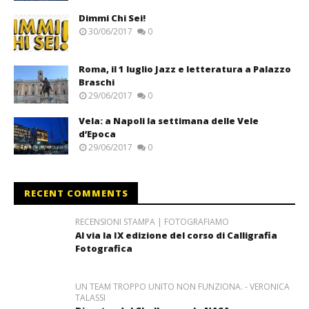
Dimmi Chi Sei!
30/06/2017
0
Roma, il 1 luglio Jazz e letteratura a Palazzo
Braschi
29/06/2017
0
Vela: a Napoli la settimana delle Vele
d’Epoca
29/06/2017
0
RECENT COMMENTS
RECENSIONI STAMPA | FOTOGRAFIAMO
Al via la IX edizione del corso di Calligrafia
Fotografica
UN TEAM TROPPO UNITO NON FUNZIONA. - VERONICA
TALASSI