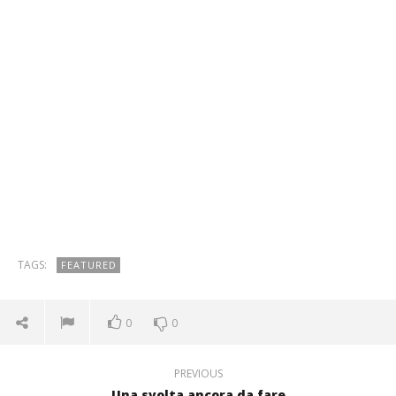
TAGS:
FEATURED
0
0
PREVIOUS
Una svolta ancora da fare