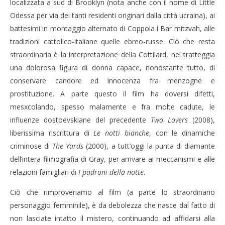
localizzata a sud di Brooklyn (nota anche con il nome di Little
Odessa per via dei tanti residenti originari dalla città ucraina), ai
battesimi in montaggio alternato di Coppola i Bar mitzvah, alle
tradizioni cattolico-italiane quelle ebreo-russe. Ciò che resta
straordinaria è la interpretazione della Cottilard, nel tratteggia
una dolorosa figura di donna capace, nonostante tutto, di
conservare candore ed innocenza fra menzogne e
prostituzione. A parte questo il film ha doversi difetti,
mesxcolando, spesso malamente e fra molte cadute, le
influenze dostoevskiane del precedente
Two Lovers
(2008),
liberissima riscrittura di
Le notti bianche
, con le dinamiche
criminose di
The Yards
(2000), a tutt’oggi la punta di diamante
dell’intera filmografia di Gray, per arrivare ai meccanismi e alle
relazioni famigliari di
I padroni della notte
.
Ciò che rimproveriamo al film (a parte lo straordinario
personaggio femminile), è da debolezza che nasce dal fatto di
non lasciate intatto il mistero, continuando ad affidarsi alla