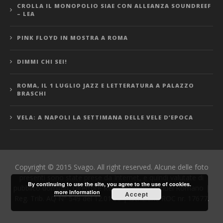
CROLLA IL MONOPOLIO SIAE CON ALLEANZA SOUNDREEF
– LEA
PINK FLOYD IN MOSTRA A ROMA
DIMMI CHI SEI!
ROMA, IL 1 LUGLIO JAZZ E LETTERATURA A PALAZZO
BRASCHI
VELA: A NAPOLI LA SETTIMANA DELLE VELE D’EPOCA
Copyright © 2015 Svago. All right reserved. Alcune delle foto
presenti sono state prese da Internet, e quindi valutate di
By continuing to use the site, you agree to the use of cookies.
pubblico dominio. Direttore Responsabile: Manuel Romano |
more information
Accept
Reg. Trib. AQ N° 549 del 12.01.06 | Iscrizione ROC nr. 17677.