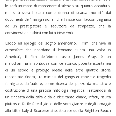
le sarà intimato di mantenere il silenzio su quanto accaduto,
ma si troverà bollata come donna di scarsa moralità dai
documenti dell’immigrazione., che finisce con l’accompagnarsi
ad un prestigiatore e seduttore da strapazzo, che la
convincerà ad esibirsi con lui a New York.
Esodo ed epilogo del sogno americano, il film, che vive di
atmosfere che ricordano il leoniano “C’era una volta in
America”, il film dell’ebreo russo James Gray, è un
melodramma in sontuosa cornice storica, potente istantanea
di un esodo e prologo ideale delle altre quattro storie
raccontate finora, tra mimesi del gangster movie e tragedia
famigliare, dall’autore, come ricerca del pezzo da maestro e
costruzione di una precisa mitologia registica. Trattandosi di
un cineasta dalla cifra e dalle idee tanto chiare, infatti, risulta
piuttosto facile fare il gioco delle somiglianze e degli omaggi:
alla Little Italy di Scorsese si sostituisce quella Brighton Beach