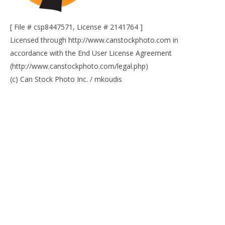
[ File # csp8447571, License # 2141764 ]
Licensed through http://www.canstockphoto.com in
accordance with the End User License Agreement
(http://www.canstockphoto.com/legal.php)
Cro
(c) Can Stock Photo Inc. / mkoudis
LE
19/
R