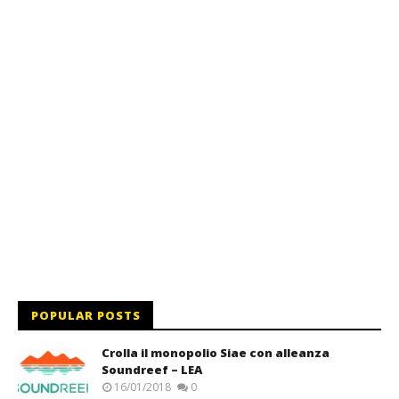
POPULAR POSTS
Crolla il monopolio Siae con alleanza
Soundreef – LEA
16/01/2018
0