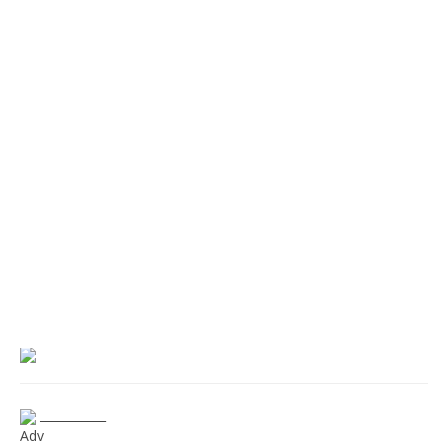
___________
Adv