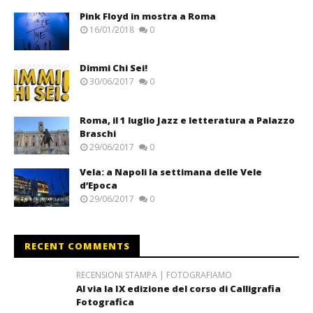
Pink Floyd in mostra a Roma
16/01/2018
0
Dimmi Chi Sei!
30/06/2017
0
Roma, il 1 luglio Jazz e letteratura a Palazzo
Braschi
29/06/2017
0
Vela: a Napoli la settimana delle Vele
d’Epoca
29/06/2017
0
RECENT COMMENTS
RECENSIONI STAMPA | FOTOGRAFIAMO
Al via la IX edizione del corso di Calligrafia
Fotografica