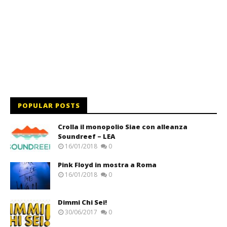
POPULAR POSTS
Crolla il monopolio Siae con alleanza
Soundreef – LEA
16/01/2018
0
Pink Floyd in mostra a Roma
16/01/2018
0
Dimmi Chi Sei!
30/06/2017
0