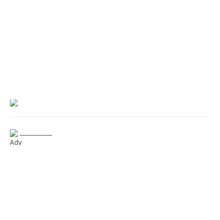
___________
Adv