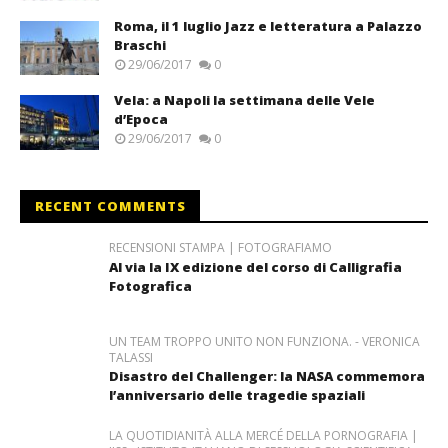
Roma, il 1 luglio Jazz e letteratura a Palazzo
Braschi
29/06/2017
0
Vela: a Napoli la settimana delle Vele
d’Epoca
29/06/2017
0
RECENT COMMENTS
RECENSIONI STAMPA | FOTOGRAFIAMO
Al via la IX edizione del corso di Calligrafia
Fotografica
UN TEAM TROPPO UNITO NON FUNZIONA. - VERONICA
TALASSI
Disastro del Challenger: la NASA commemora
l’anniversario delle tragedie spaziali
LA QUOTIDIANITÀ ALLA MERCÉ DELLA PORNOGRAFIA |