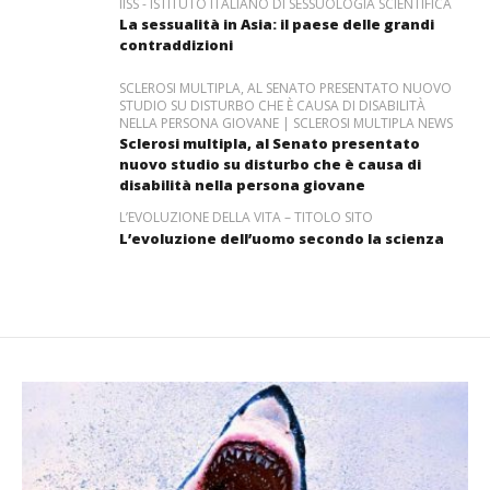
IISS - ISTITUTO ITALIANO DI SESSUOLOGIA SCIENTIFICA
La sessualità in Asia: il paese delle grandi
contraddizioni
SCLEROSI MULTIPLA, AL SENATO PRESENTATO NUOVO
STUDIO SU DISTURBO CHE È CAUSA DI DISABILITÀ
NELLA PERSONA GIOVANE | SCLEROSI MULTIPLA NEWS
Sclerosi multipla, al Senato presentato
nuovo studio su disturbo che è causa di
disabilità nella persona giovane
L’EVOLUZIONE DELLA VITA – TITOLO SITO
L’evoluzione dell’uomo secondo la scienza