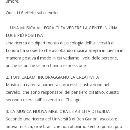
umore.
Questi i 6 effetti sul cervello
1. UNA MUSICA ALLEGRA CI FA VEDERE LA GENTE IN UNA
LUCE PIÙ POSITIVA
Cro
Una ricerca del dipartimento di psicologia dell’Università di
LE
Londra ha scoperto che ascoltando musica allegra influenza in
19/
NOW VIEWING
maniera postiva il modo in cui vediamo i volti delle persone,
R
anche se anche se non hanno espressione.
La musica cura il cervello
19/01/2015
2. TONI CALAMI INCORAGGIANO LA CREATIVITÀ
Redazione
Musica da camera aumenta i processi di astrazione nel
cervello, che sono responsabili del pensiero creativo, questo
secondo ricerca all’Università di Chicago .
3. LA MUSICA NUOVA MIGLIORA LE ABILITÀ DI GUIDA
Secondo una ricerca dell’Università di Ben Gurion, ascoltare
nuova musica, cioè brani che non abbiamo sentito prima, può