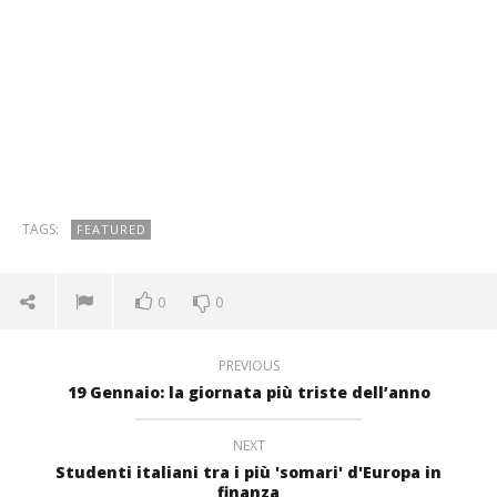
TAGS:
FEATURED
0
0
PREVIOUS
19 Gennaio: la giornata più triste dell’anno
NEXT
Studenti italiani tra i più 'somari' d'Europa in
finanza