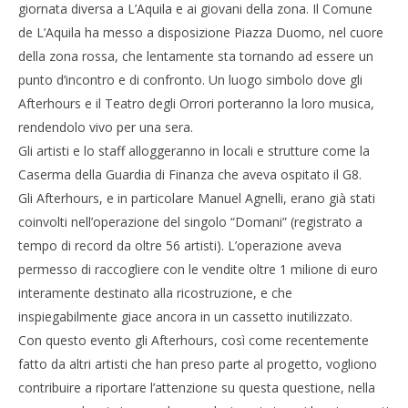
giornata diversa a L’Aquila e ai giovani della zona. Il Comune
de L’Aquila ha messo a disposizione Piazza Duomo, nel cuore
della zona rossa, che lentamente sta tornando ad essere un
NOW VIEWING
punto d’incontro e di confronto. Un luogo simbolo dove gli
L’Aquila: Afterhours, un concerto gratuito nel cuore
Afterhours e il Teatro degli Orrori porteranno la loro musica,
della zona rossa
Cro
rendendolo vivo per una sera.
LE
18/04/2012
Gli artisti e lo staff alloggeranno in locali e strutture come la
Redazione
18/
R
Caserma della Guardia di Finanza che aveva ospitato il G8.
Gli Afterhours, e in particolare Manuel Agnelli, erano già stati
coinvolti nell’operazione del singolo “Domani” (registrato a
tempo di record da oltre 56 artisti). L’operazione aveva
permesso di raccogliere con le vendite oltre 1 milione di euro
interamente destinato alla ricostruzione, e che
inspiegabilmente giace ancora in un cassetto inutilizzato.
Con questo evento gli Afterhours, così come recentemente
fatto da altri artisti che han preso parte al progetto, vogliono
contribuire a riportare l’attenzione su questa questione, nella