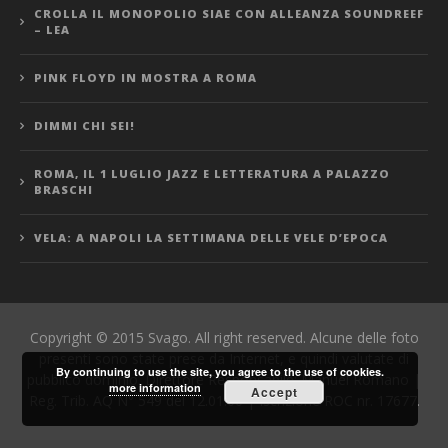
CROLLA IL MONOPOLIO SIAE CON ALLEANZA SOUNDREEF
– LEA
PINK FLOYD IN MOSTRA A ROMA
DIMMI CHI SEI!
ROMA, IL 1 LUGLIO JAZZ E LETTERATURA A PALAZZO
BRASCHI
VELA: A NAPOLI LA SETTIMANA DELLE VELE D’EPOCA
Copyright © 2015 Svago. All right reserved. Alcune delle foto
presenti sono state prese da Internet, e quindi valutate di
By continuing to use the site, you agree to the use of cookies.
pubblico dominio. Direttore Responsabile: Manuel Romano |
more information
Accept
Reg. Trib. AQ N° 549 del 12.01.06 | Iscrizione ROC nr. 17677.