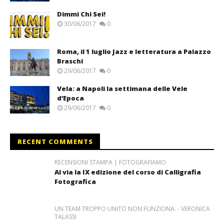
Dimmi Chi Sei!
30/06/2017
0
Roma, il 1 luglio Jazz e letteratura a Palazzo
Braschi
29/06/2017
0
Vela: a Napoli la settimana delle Vele
d’Epoca
29/06/2017
0
RECENT COMMENTS
RECENSIONI STAMPA | FOTOGRAFIAMO
Al via la IX edizione del corso di Calligrafia
Fotografica
UN TEAM TROPPO UNITO NON FUNZIONA. - VERONICA
TALASSI