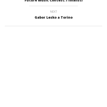
Future Music Contest: i finalisti
NEXT
Gabor Lesko a Torino