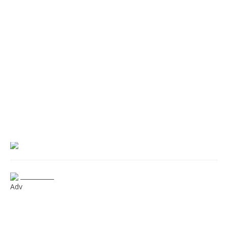
___________
Adv