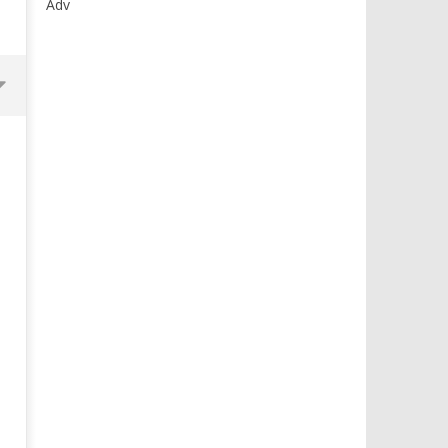
Adv
Dimmi Chi Sei!
Roma, il 1 luglio Jazz e le
a Palazzo Braschi
08/08/2012
Redazione
08/08/2012
Redazione