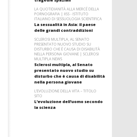
LA QUOTIDIANITÀ ALLA MERCÉ DELLA
PORNOGRAFIA | IISS - ISTITUTO
ITALIANO DI SESSUOLOGIA SCIENTIFICA
La sessualità in Asia: il paese
delle grandi contraddizioni
SCLEROSI MULTIPLA, AL SENATO
PRESENTATO NUOVO STUDIO SU
DISTURBO CHE È CAUSA DI DISABILITÀ
NELLA PERSONA GIOVANE | SCLEROSI
MULTIPLA NEWS
Sclerosi multipla, al Senato
presentato nuovo studio su
disturbo che è causa di disabilità
nella persona giovane
L’EVOLUZIONE DELLA VITA – TITOLO
SITO
L’evoluzione dell’uomo secondo
la scienza