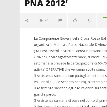
PNA 2012’
70
La Componente Giovani della Croce Rossa Itali
organizza la Manovra Parco Nazionale D’Abruzz
(tra Pescasseroli e Villetta Barrea in provincia d
/ 20-27 / 27-02 agosto/settembre, durante i qual
settimana si prevede la partecipazione di 60-70 v
attivita’ OPERATIVE che verranno svolte sono:
 Assistenza sanitaria con pattugliamento dei sen
Crolla il
Val Fondillo (F2 e sentiero natura), all’interno 
alleanza 
 Assistenza sanitaria agli escursionisti sui senti
08/08/2012
guardie parco;
Redazion
NOW VIEWING
 Assistenza sanitaria di base nel punto di pri
 Gestione del campo con attività di cucina, puliz