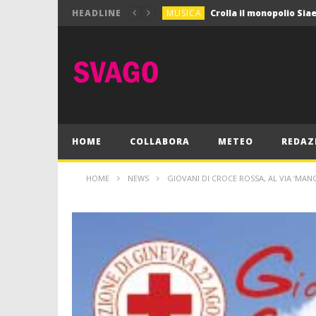
MUSICA
HEADLINE
MUSICA
Pink Floyd in mostra a
GIOCHI
Dimmi Chi Sei!
CULTURA
SPORT
Vela: a Napoli la settim
MUSICA
HOME
COLLABORA
METEO
REDAZ
HOME
NEWS
GIOVANI DI CROCE ROSSA, AL VIA ‘MAN