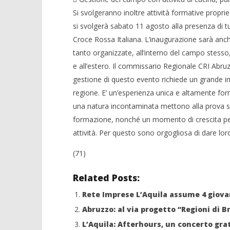
Giovani di Croce Rossa, al via
‘manovra PNA 2012’
Si svolgeranno inoltre attività formative propr
08/08/2012
si svolgerà sabato 11 agosto alla presenza di tut
Redazione
Croce Rossa Italiana. L’inaugurazione sarà anche
tanto organizzate, all’interno del campo stesso, d
e all’estero. Il commissario Regionale CRI Abru
gestione di questo evento richiede un grande 
regione. E’ un’esperienza unica e altamente form
una natura incontaminata mettono alla prova se 
formazione, nonché un momento di crescita pers
attività. Per questo sono orgogliosa di dare loro
(71)
Related Posts:
Rete Imprese L’Aquila assume 4 giova
Abruzzo: al via progetto “Regioni di Br
L’Aquila: Afterhours, un concerto gra