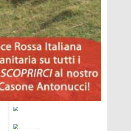
___________