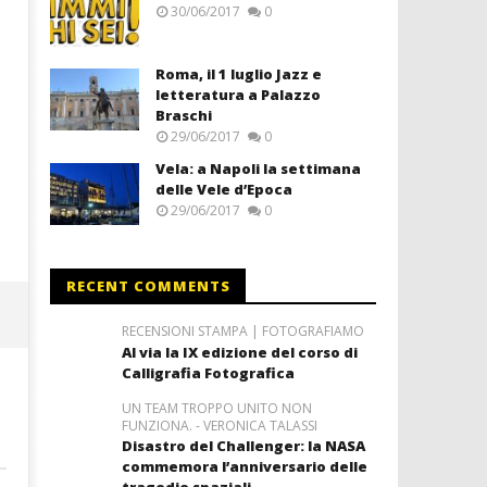
30/06/2017
0
Roma, il 1 luglio Jazz e
letteratura a Palazzo
Braschi
29/06/2017
0
Vela: a Napoli la settimana
delle Vele d’Epoca
29/06/2017
0
RECENT COMMENTS
RECENSIONI STAMPA | FOTOGRAFIAMO
Al via la IX edizione del corso di
Calligrafia Fotografica
UN TEAM TROPPO UNITO NON
FUNZIONA. - VERONICA TALASSI
Disastro del Challenger: la NASA
commemora l’anniversario delle
tragedie spaziali