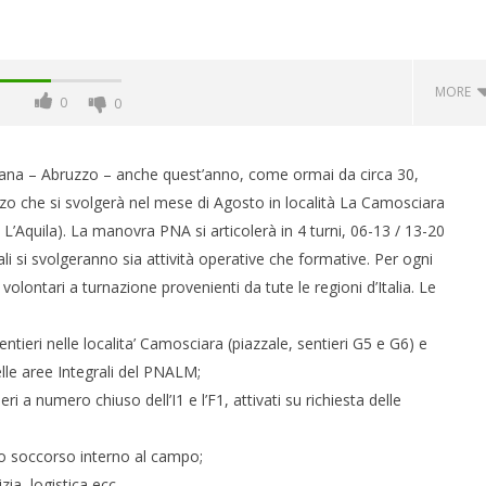
MORE
0
0
ana – Abruzzo – anche quest’anno, come ormai da circa 30,
o che si svolgerà nel mese di Agosto in località La Camosciara
i L’Aquila). La manovra PNA si articolerà in 4 turni, 06-13 / 13-20
i si svolgeranno sia attività operative che formative. Per ogni
olontari a turnazione provenienti da tute le regioni d’Italia. Le
tieri nelle localita’ Camosciara (piazzale, sentieri G5 e G6) e
 monopolio Siae con
Pink Floyd in mostra a Roma
delle aree Integrali del PNALM;
Soundreef - LEA
08/08/2012
eri a numero chiuso dell’I1 e l’F1, attivati su richiesta delle
Redazione
e
mo soccorso interno al campo;
ia, logistica ecc.