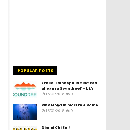
POPULAR POSTS
Crolla il monopolio Siae con
alleanza Soundreef – LEA
16/01/2018
0
Pink Floyd in mostra a Roma
16/01/2018
0
Dimmi Chi Sei!