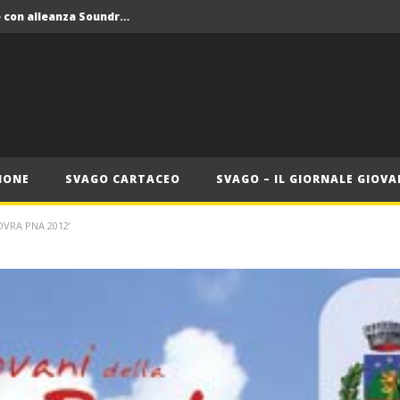
Crolla il monopolio Siae con alleanza Soundreef – LEA
 Roma
Roma, il 1 luglio Jazz e letteratura a Palazzo Braschi
ana delle Vele d’Epoca
Crolla il monopolio Siae con alleanza Soundreef – LEA
IONE
SVAGO CARTACEO
SVAGO – IL GIORNALE GIOVA
OVRA PNA 2012’