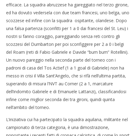
efficace. La squadra abruzzese ha gareggiato nel terzo girone,
ed ha dovuto vedersela con due team francesi, uno belga, uno
NOW VIEWING
scozzese ed infine con la squadra ospitante, olandese. Dopo
Villa Sant’Angelo calcio quinta al torneo Euro Actief
una falsa partenza (sconfitti per 1 a 0 dai francesi del St. Leu) i
di Amsterdam
Cro
nostri si fanno coraggio, pareggiando senza reti contro gli
06/07/2011
LE
scozzesi del Dumbarton per poi sconfiggere per 2 a 0 i belgi
Redazione
06/
del Roam (reti di Fabio Gabriele e Davide “bum bum” Rotellini).
R
Un nuovo pareggio nella seconda parte del torneo con i
padroni di casa del Tos Actief (1 a 1 goal di Gabriele) non ha
messo in crisi il Villa Sant’Angelo, che si rifà nell’ultima partita,
superando di misura l’NVT au Corner (2 a 1, marcature
dell’indomito Gabriele e di Emanuele Lattanzi), classificandosi
infine come miglior seconda dei tra gironi, quindi quinta
nell’ambito del torneo.
L’iniziativa cui ha partecipato la squadra aquilana, militante nel
campionato di terza categoria, è una dimostrazione,
nonostante i recenti fatti di cronaca calcistica, di come lo sport