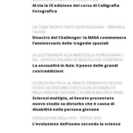
Al via la IX edizione del corso di Calligrafia
Fotografica
UN TEAM TROPPO UNITO NON FUNZIONA. - VERONICA
TALASSI
Disastro del Challenger: la NASA commemora
l’anniversario delle tragedie spaziali
LA QUOTIDIANITÀ ALLA MERCÉ DELLA PORNOGRAFIA |
IISS - ISTITUTO ITALIANO DI SESSUOLOGIA SCIENTIFICA
La sessualità in Asia: il paese delle grandi
contraddizioni
SCLEROSI MULTIPLA, AL SENATO PRESENTATO NUOVO
STUDIO SU DISTURBO CHE È CAUSA DI DISABILITÀ
NELLA PERSONA GIOVANE | SCLEROSI MULTIPLA NEWS
Sclerosi multipla, al Senato presentato
nuovo studio su disturbo che è causa di
disabilità nella persona giovane
L’EVOLUZIONE DELLA VITA – TITOLO SITO
L’evoluzione dell’uomo secondo la scienza