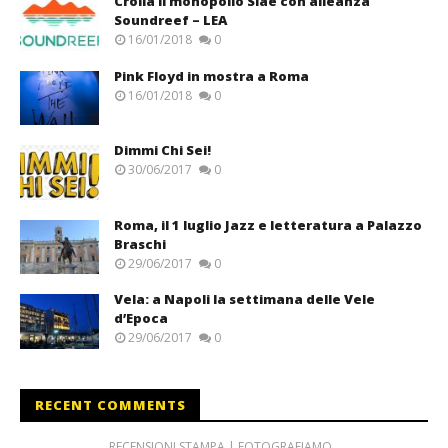
Crolla il monopolio Siae con alleanza
Soundreef – LEA
16/01/2018
0
Pink Floyd in mostra a Roma
16/01/2018
0
Dimmi Chi Sei!
30/06/2017
0
Roma, il 1 luglio Jazz e letteratura a Palazzo
Braschi
29/06/2017
0
Vela: a Napoli la settimana delle Vele
d’Epoca
29/06/2017
0
RECENT COMMENTS
RECENSIONI STAMPA | FOTOGRAFIAMO