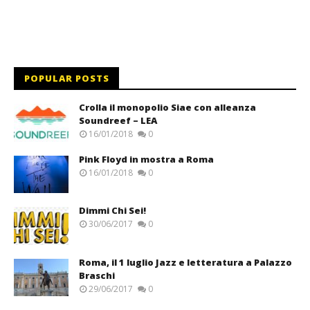
POPULAR POSTS
Crolla il monopolio Siae con alleanza
Soundreef – LEA
16/01/2018
0
Pink Floyd in mostra a Roma
16/01/2018
0
Dimmi Chi Sei!
30/06/2017
0
Roma, il 1 luglio Jazz e letteratura a Palazzo
Braschi
29/06/2017
0