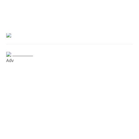
___________
Adv