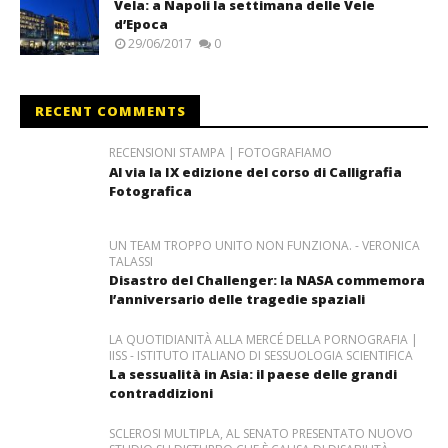
Vela: a Napoli la settimana delle Vele
d’Epoca
29/06/2017
0
RECENT COMMENTS
RECENSIONI STAMPA | FOTOGRAFIAMO
Al via la IX edizione del corso di Calligrafia
Fotografica
UN TEAM TROPPO UNITO NON FUNZIONA. - VERONICA
TALASSI
Disastro del Challenger: la NASA commemora
l’anniversario delle tragedie spaziali
LA QUOTIDIANITÀ ALLA MERCÉ DELLA PORNOGRAFIA |
IISS - ISTITUTO ITALIANO DI SESSUOLOGIA SCIENTIFICA
La sessualità in Asia: il paese delle grandi
contraddizioni
SCLEROSI MULTIPLA, AL SENATO PRESENTATO NUOVO