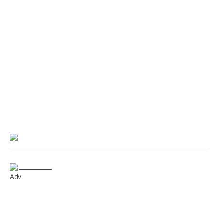
___________
Adv