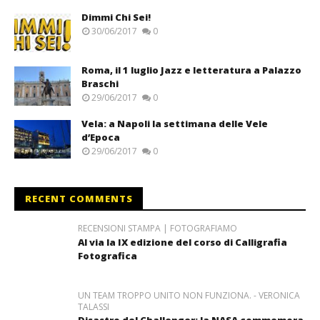
Dimmi Chi Sei!
30/06/2017
0
Roma, il 1 luglio Jazz e letteratura a Palazzo
Braschi
29/06/2017
0
Vela: a Napoli la settimana delle Vele
d’Epoca
29/06/2017
0
RECENT COMMENTS
RECENSIONI STAMPA | FOTOGRAFIAMO
Al via la IX edizione del corso di Calligrafia
Fotografica
UN TEAM TROPPO UNITO NON FUNZIONA. - VERONICA
TALASSI