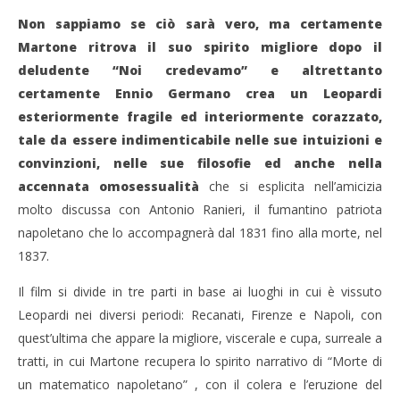
05/09/2014
Cro
Redazione
Non sappiamo se ciò sarà vero, ma certamente
LE
Martone ritrova il suo spirito migliore dopo il
05/
R
deludente “Noi credevamo” e altrettanto
certamente Ennio Germano crea un Leopardi
esteriormente fragile ed interiormente corazzato,
tale da essere indimenticabile nelle sue intuizioni e
convinzioni, nelle sue filosofie ed anche nella
accennata omosessualità
che si esplicita nell’amicizia
molto discussa con Antonio Ranieri, il fumantino patriota
napoletano che lo accompagnerà dal 1831 fino alla morte, nel
1837.
Il film si divide in tre parti in base ai luoghi in cui è vissuto
Leopardi nei diversi periodi: Recanati, Firenze e Napoli, con
quest’ultima che appare la migliore, viscerale e cupa, surreale a
tratti, in cui Martone recupera lo spirito narrativo di “Morte di
un matematico napoletano” , con il colera e l’eruzione del