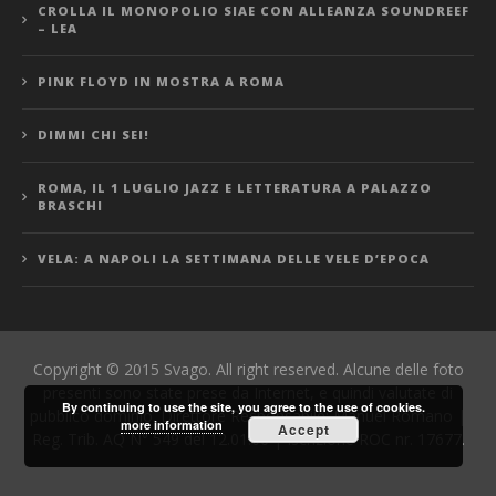
CROLLA IL MONOPOLIO SIAE CON ALLEANZA SOUNDREEF
– LEA
PINK FLOYD IN MOSTRA A ROMA
DIMMI CHI SEI!
ROMA, IL 1 LUGLIO JAZZ E LETTERATURA A PALAZZO
BRASCHI
VELA: A NAPOLI LA SETTIMANA DELLE VELE D’EPOCA
Copyright © 2015 Svago. All right reserved. Alcune delle foto
presenti sono state prese da Internet, e quindi valutate di
By continuing to use the site, you agree to the use of cookies.
pubblico dominio. Direttore Responsabile: Manuel Romano |
more information
Accept
Reg. Trib. AQ N° 549 del 12.01.06 | Iscrizione ROC nr. 17677.