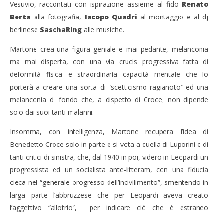
Vesuvio, raccontati con ispirazione assieme al fido
Renato
Berta
alla fotografia,
Iacopo Quadri
al montaggio e al dj
berlinese
Sascha
Ring
alle musiche.
Martone crea una figura geniale e mai pedante, melanconia
ma mai disperta, con una via crucis progressiva fatta di
deformità fisica e straordinaria capacità mentale che lo
porterà a creare una sorta di “scetticismo ragianoto” ed una
melanconia di fondo che, a dispetto di Croce, non dipende
solo dai suoi tanti malanni.
Insomma, con intelligenza, Martone recupera l’idea di
Benedetto Croce solo in parte e si vota a quella di Luporini e di
tanti critici di sinistra, che, dal 1940 in poi, videro in Leopardi un
progressista ed un socialista ante-litteram, con una fiducia
cieca nel “generale progresso dell’incivilimento”, smentendo in
larga parte l’abbruzzese che per Leopardi aveva creato
l’aggettivo “allotrio”, per indicare ciò che è estraneo