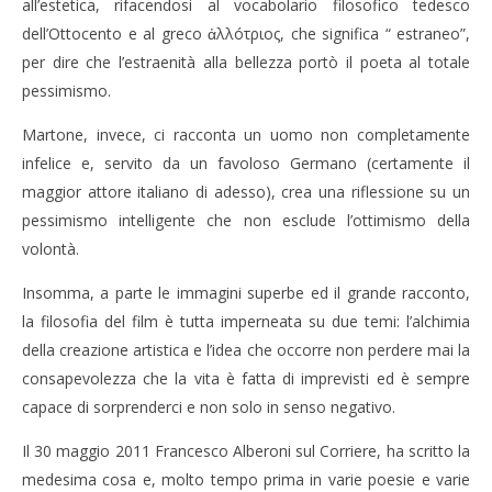
all’estetica, rifacendosi al vocabolario filosofico tedesco
dell’Ottocento e al greco
λλóτριος, che significa “ estraneo”,
ἀ
per dire che l’estraenità alla bellezza portò il poeta al totale
pessimismo.
Martone, invece, ci racconta un uomo non completamente
infelice e, servito da un favoloso Germano (certamente il
maggior attore italiano di adesso), crea una riflessione su un
pessimismo intelligente che non esclude l’ottimismo della
volontà.
Insomma, a parte le immagini superbe ed il grande racconto,
la filosofia del film è tutta imperneata su due temi: l’alchimia
della creazione artistica e l’idea che occorre non perdere mai la
consapevolezza che la vita è fatta di imprevisti ed è sempre
capace di sorprenderci e non solo in senso negativo.
Il 30 maggio 2011 Francesco Alberoni sul Corriere, ha scritto la
medesima cosa e, molto tempo prima in varie poesie e varie