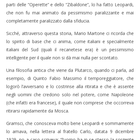
parti delle “Operette” e dello “Zibaldone”, lo ha fatto Leopardi,
che non fu mai animato da pessimismo paralizzante e mai
completamente paralizzato dalla sfiducia.
Sicché, attraverso questa storia, Mario Martone ci ricorda che
lo spirito di base che ci anima, come italiani e specialmente
italiani del Sud (quali il recanetese era) è un pessimismo
intelligente per il quale non si dà mai nulla per scontato.
Una filosofia antica che viene da Plutarco, quando ci parla, ad
esempio, di Quinto Fabio Massimo il temporeggiatore, che
logorò l’avversario e lo costrinse alla ritirata e che è assente
negli uomini che credono solo nel potere, come Napoleone
(che infatti era francese), il quale non comprese che occorreva
ritirarsi rapidamente da Mosca.
Gramsci, che conosceva molto bene Leopardi e sommamente
lo amava, nella lettera al fratello Carlo, datata 9 dicembre
1929, no a caso scriveva: “l’uomo ha in se stesso la sorgente