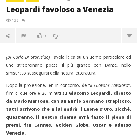
Leopardi favoloso a Venezia
0
138
0
0
(Di Carlo Di Stanislao)
Favola laica su un uomo particolare ed
uno straordinario poeta: il più grande con Dante, nello
smisurato susseguirsi della nostra letteratura.
Dopo la proiezione, ieri in concorso, de “
Il Giovane Favoloso”
,
film di due ore e 20 minuti su
Giacomo Leopardi, diretto
da Mario Martone, con un Ennio Germano strepitoso,
tutti scrivono che a lui andrà il Leone D’Oro, sicché,
quest’anno, il nostro cinema avrà fasto il pieno di
NOW VIEWING
premi, fra Cannes, Golden Globe, Oscar e adesso
Leopardi favoloso a Venezia
Venezia.