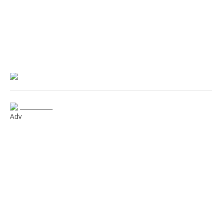
___________
Adv