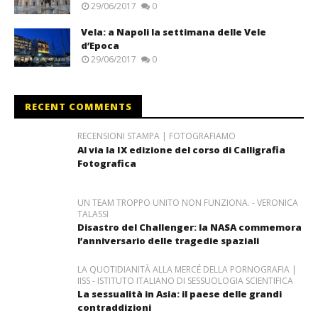
29/06/2017
0
Vela: a Napoli la settimana delle Vele
d’Epoca
29/06/2017
0
RECENT COMMENTS
RECENSIONI STAMPA | FOTOGRAFIAMO
Al via la IX edizione del corso di Calligrafia
Fotografica
UN TEAM TROPPO UNITO NON FUNZIONA. - VERONICA
TALASSI
Disastro del Challenger: la NASA commemora
l’anniversario delle tragedie spaziali
LA QUOTIDIANITÀ ALLA MERCÉ DELLA PORNOGRAFIA |
IISS - ISTITUTO ITALIANO DI SESSUOLOGIA SCIENTIFICA
La sessualità in Asia: il paese delle grandi
contraddizioni