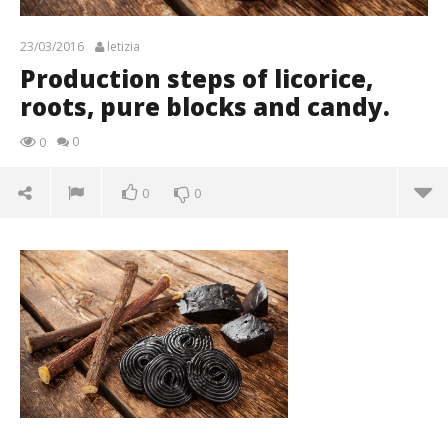
23/03/2016
letizia
Production steps of licorice,
roots, pure blocks and candy.
0
0
0
0
Production steps of licorice, roots, pure blocks and
candy.
23/03/2016
letizia