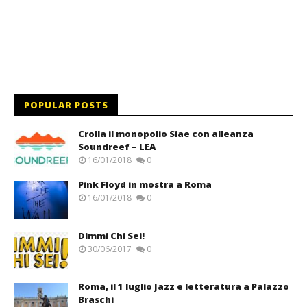
POPULAR POSTS
Crolla il monopolio Siae con alleanza
Soundreef – LEA
16/01/2018
0
Pink Floyd in mostra a Roma
16/01/2018
0
Dimmi Chi Sei!
30/06/2017
0
Roma, il 1 luglio Jazz e letteratura a Palazzo
Braschi