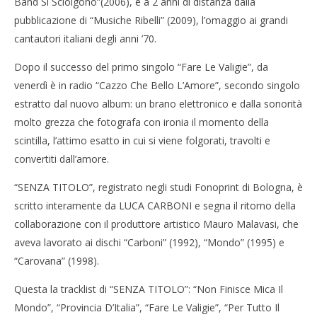
Band Si Sciolgono”(2006), e a 2 anni di distanza dalla
Luca Carboni torna dopo 5 anni con “Seza Titolo”
pubblicazione di “Musiche Ribelli” (2009), l’omaggio ai grandi
12/09/2011
Redazione
Cro
cantautori italiani degli anni ’70.
LE
Dopo il successo del primo singolo “Fare Le Valigie”, da
12/
R
venerdì è in radio “Cazzo Che Bello L’Amore”, secondo singolo
estratto dal nuovo album: un brano elettronico e dalla sonorità
molto grezza che fotografa con ironia il momento della
scintilla, l’attimo esatto in cui si viene folgorati, travolti e
convertiti dall’amore.
“SENZA TITOLO”, registrato negli studi Fonoprint di Bologna, è
scritto interamente da LUCA CARBONI e segna il ritorno della
collaborazione con il produttore artistico Mauro Malavasi, che
aveva lavorato ai dischi “Carboni” (1992), “Mondo” (1995) e
“Carovana” (1998).
Questa la tracklist di “SENZA TITOLO”: “Non Finisce Mica Il
Mondo”, “Provincia D’Italia”, “Fare Le Valigie”, “Per Tutto Il