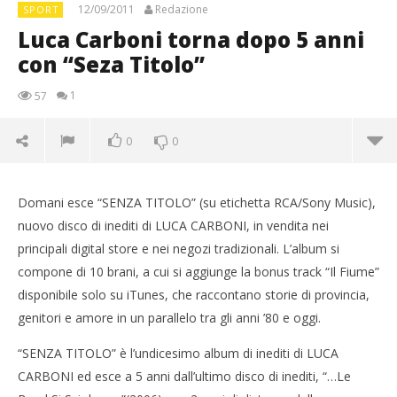
12/09/2011
Redazione
SPORT
Luca Carboni torna dopo 5 anni
con “Seza Titolo”
1
57
0
0
Domani esce “SENZA TITOLO” (su etichetta RCA/Sony Music),
nuovo disco di inediti di LUCA CARBONI, in vendita nei
principali digital store e nei negozi tradizionali. L’album si
compone di 10 brani, a cui si aggiunge la bonus track “Il Fiume”
disponibile solo su iTunes, che raccontano storie di provincia,
genitori e amore in un parallelo tra gli anni ’80 e oggi.
“SENZA TITOLO” è l’undicesimo album di inediti di LUCA
NOW VIEWING
CARBONI ed esce a 5 anni dall’ultimo disco di inediti, “…Le