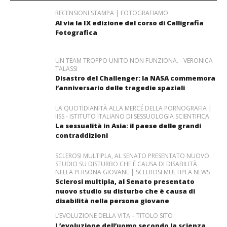
RECENSIONI STAMPA | FOTOGRAFIAMO
Al via la IX edizione del corso di Calligrafia
Fotografica
UN TEAM TROPPO UNITO NON FUNZIONA. - VERONICA
TALASSI
Disastro del Challenger: la NASA commemora
l’anniversario delle tragedie spaziali
LA QUOTIDIANITÀ ALLA MERCÉ DELLA PORNOGRAFIA |
IISS - ISTITUTO ITALIANO DI SESSUOLOGIA SCIENTIFICA
La sessualità in Asia: il paese delle grandi
contraddizioni
SCLEROSI MULTIPLA, AL SENATO PRESENTATO NUOVO
STUDIO SU DISTURBO CHE È CAUSA DI DISABILITÀ
NELLA PERSONA GIOVANE | SCLEROSI MULTIPLA NEWS
Sclerosi multipla, al Senato presentato
nuovo studio su disturbo che è causa di
disabilità nella persona giovane
L’EVOLUZIONE DELLA VITA – TITOLO SITO
L’evoluzione dell’uomo secondo la scienza