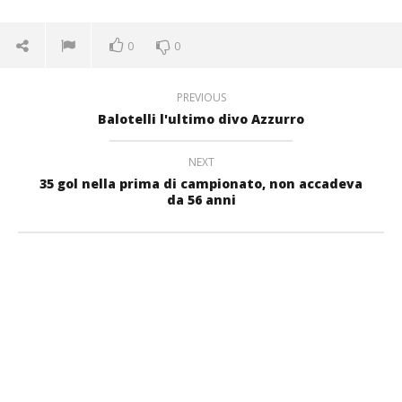
0
0
PREVIOUS
Balotelli l'ultimo divo Azzurro
NEXT
35 gol nella prima di campionato, non accadeva
da 56 anni