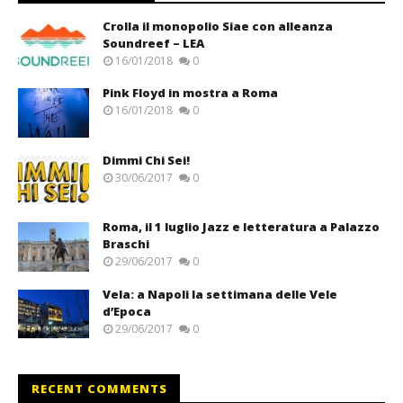
Crolla il monopolio Siae con alleanza
Soundreef – LEA
16/01/2018
0
Pink Floyd in mostra a Roma
16/01/2018
0
Dimmi Chi Sei!
30/06/2017
0
Roma, il 1 luglio Jazz e letteratura a Palazzo
Braschi
29/06/2017
0
Vela: a Napoli la settimana delle Vele
d’Epoca
29/06/2017
0
RECENT COMMENTS