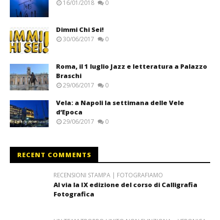
16/01/2018
0
Dimmi Chi Sei!
30/06/2017
0
Roma, il 1 luglio Jazz e letteratura a Palazzo
Braschi
29/06/2017
0
Vela: a Napoli la settimana delle Vele
d’Epoca
29/06/2017
0
RECENT COMMENTS
RECENSIONI STAMPA | FOTOGRAFIAMO
Al via la IX edizione del corso di Calligrafia
Fotografica