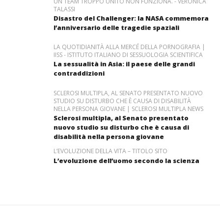
UN TEAM TROPPO UNITO NON FUNZIONA. - VERONICA
TALASSI
Disastro del Challenger: la NASA commemora
l’anniversario delle tragedie spaziali
LA QUOTIDIANITÀ ALLA MERCÉ DELLA PORNOGRAFIA |
IISS - ISTITUTO ITALIANO DI SESSUOLOGIA SCIENTIFICA
La sessualità in Asia: il paese delle grandi
contraddizioni
SCLEROSI MULTIPLA, AL SENATO PRESENTATO NUOVO
STUDIO SU DISTURBO CHE È CAUSA DI DISABILITÀ
NELLA PERSONA GIOVANE | SCLEROSI MULTIPLA NEWS
Sclerosi multipla, al Senato presentato
nuovo studio su disturbo che è causa di
disabilità nella persona giovane
L’EVOLUZIONE DELLA VITA – TITOLO SITO
L’evoluzione dell’uomo secondo la scienza