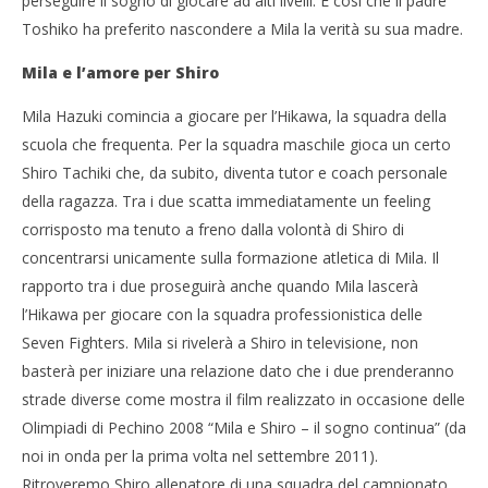
perseguire il sogno di giocare ad alti livelli. È così che il padre
Toshiko ha preferito nascondere a Mila la verità su sua madre.
Mila e l’amore per Shiro
Mila Hazuki comincia a giocare per l’Hikawa, la squadra della
scuola che frequenta. Per la squadra maschile gioca un certo
Shiro Tachiki che, da subito, diventa tutor e coach personale
della ragazza. Tra i due scatta immediatamente un feeling
corrisposto ma tenuto a freno dalla volontà di Shiro di
concentrarsi unicamente sulla formazione atletica di Mila. Il
rapporto tra i due proseguirà anche quando Mila lascerà
l’Hikawa per giocare con la squadra professionistica delle
Seven Fighters. Mila si rivelerà a Shiro in televisione, non
basterà per iniziare una relazione dato che i due prenderanno
strade diverse come mostra il film realizzato in occasione delle
Olimpiadi di Pechino 2008 “Mila e Shiro – il sogno continua” (da
noi in onda per la prima volta nel settembre 2011).
Ritroveremo Shiro allenatore di una squadra del campionato