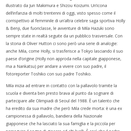
illustrato da Jun Makimura e Shizou Koizumi. Un’icona
dell’infanzia di molti trentenni di oggi, visto spesso come il
corrispettivo al femminile di un’altra celebre saga sportiva Holly
NOW VIEWING
& Benji, due fuoriclasse, le avventure di Mila Hazuki sono
Mila e Shiro, due cuori nella pallavolo compie 30
Cro
sempre state in realtà seguite da un pubblico trasversale. Con
anni: il sogno
LE
la storia di Oliver Hutton ci sono però una serie di analogie:
26/02/2016
26/
anche Mila, come Holly, si trasferisce a Tokyo lasciando il suo
letizia
l
paese d’origine (Holly non approda nella capitale giapponese,
ma a Nankatsu) per andare a vivere con suo padre, il
fotoreporter Toshiko con suo padre Toshiko.
Mila inizia ad entrare in contatto con la pallavolo tramite la
scuola e diventa ben presto brava al punto da sognare di
partecipare alle Olimpiadi di Seoul del 1988. È un talento che
ha eredito da sua madre che però Mila crede morta: è una ex
campionessa di pallavolo, bandiera della Nazionale
giapponese che ha lasciato la sua famiglia e la piccola per