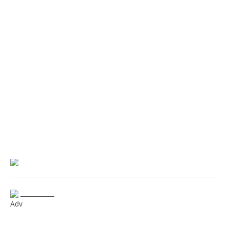
___________
Adv