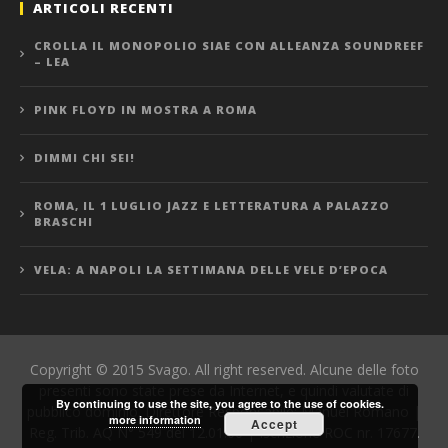
ARTICOLI RECENTI
CROLLA IL MONOPOLIO SIAE CON ALLEANZA SOUNDREEF
– LEA
PINK FLOYD IN MOSTRA A ROMA
DIMMI CHI SEI!
ROMA, IL 1 LUGLIO JAZZ E LETTERATURA A PALAZZO
BRASCHI
VELA: A NAPOLI LA SETTIMANA DELLE VELE D’EPOCA
Copyright © 2015 Svago. All right reserved. Alcune delle foto
presenti sono state prese da Internet, e quindi valutate di
By continuing to use the site, you agree to the use of cookies.
pubblico dominio. Direttore Responsabile: Manuel Romano |
more information
Accept
Reg. Trib. AQ N° 549 del 12.01.06 | Iscrizione ROC nr. 17677.