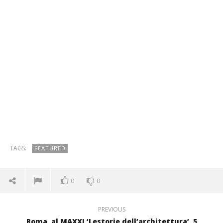
TAGS:
FEATURED
0
0
PREVIOUS
Roma, al MAXXI ‘Lestorie dell’architettura’, 5