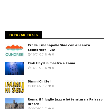
POPULAR POSTS
Crolla il monopolio Siae con alleanza
Soundreef – LEA
16/01/2018
0
Pink Floyd in mostra a Roma
16/01/2018
0
Dimmi Chi Sei!
30/06/2017
0
Roma, il 1 luglio Jazz e letteratura a Palazzo
Braschi
29/06/2017
0