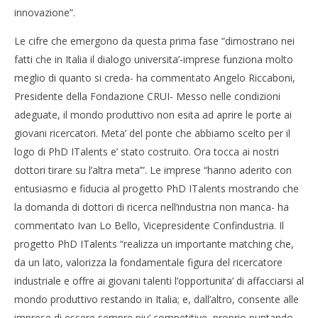
innovazione”.
Le cifre che emergono da questa prima fase “dimostrano nei
fatti che in Italia il dialogo universita’-imprese funziona molto
meglio di quanto si creda- ha commentato Angelo Riccaboni,
Presidente della Fondazione CRUI- Messo nelle condizioni
adeguate, il mondo produttivo non esita ad aprire le porte ai
giovani ricercatori. Meta’ del ponte che abbiamo scelto per il
logo di PhD ITalents e’ stato costruito. Ora tocca ai nostri
dottori tirare su l’altra meta’”. Le imprese “hanno aderito con
entusiasmo e fiducia al progetto PhD ITalents mostrando che
la domanda di dottori di ricerca nell’industria non manca- ha
commentato Ivan Lo Bello, Vicepresidente Confindustria. Il
progetto PhD ITalents “realizza un importante matching che,
da un lato, valorizza la fondamentale figura del ricercatore
industriale e offre ai giovani talenti l’opportunita’ di affacciarsi al
mondo produttivo restando in Italia; e, dall’altro, consente alle
imprese di essere sempre piu’ competitive, proprio puntando