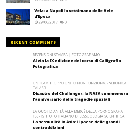
Vela: a Napoli la settimana delle Vele
d’Epoca
29/06/2017
0
RECENT COMMENTS
RECENSIONI STAMPA | FOTOGRAFIAMO
Al via la IX edizione del corso di Calligrafia
Fotografica
UN TEAM TROPPO UNITO NON FUNZIONA. - VERONICA
TALASSI
Disastro del Challenger: la NASA commemora
l’anniversario delle tragedie spaziali
LA QUOTIDIANITÀ ALLA MERCÉ DELLA PORNOGRAFIA |
IISS - ISTITUTO ITALIANO DI SESSUOLOGIA SCIENTIFICA
La sessualità in Asia: il paese delle grandi
contraddizioni