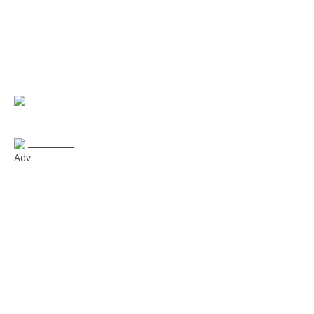
___________
Adv