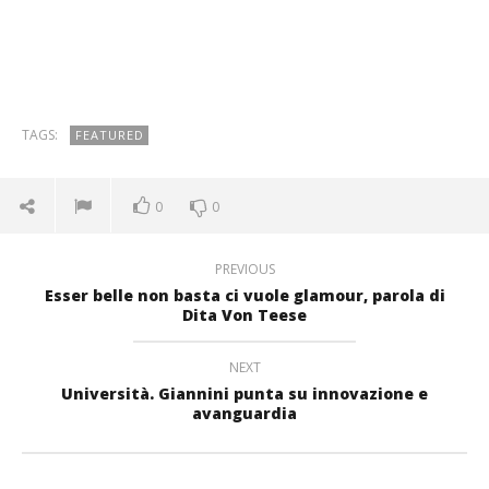
TAGS:
FEATURED
0
0
PREVIOUS
Esser belle non basta ci vuole glamour, parola di
Dita Von Teese
NEXT
Università. Giannini punta su innovazione e
avanguardia