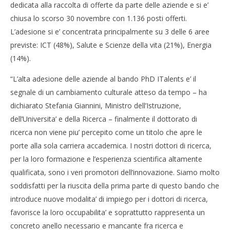
dedicata alla raccolta di offerte da parte delle aziende e si e’
NOW VIEWING
chiusa lo scorso 30 novembre con 1.136 posti offerti.
L’adesione si e’ concentrata principalmente su 3 delle 6 aree
Miur, 980 imprese pronte ad accogliere giovani
Cro
previste: ICT (48%), Salute e Scienze della vita (21%), Energia
ricercatori
LE
(14%).
03/12/2015
03/
letizia
l
“L’alta adesione delle aziende al bando PhD ITalents e’ il
segnale di un cambiamento culturale atteso da tempo – ha
dichiarato Stefania Giannini, Ministro dell’Istruzione,
dell’Universita’ e della Ricerca – finalmente il dottorato di
ricerca non viene piu’ percepito come un titolo che apre le
porte alla sola carriera accademica. I nostri dottori di ricerca,
per la loro formazione e l’esperienza scientifica altamente
qualificata, sono i veri promotori dell’innovazione. Siamo molto
soddisfatti per la riuscita della prima parte di questo bando che
introduce nuove modalita’ di impiego per i dottori di ricerca,
favorisce la loro occupabilita’ e soprattutto rappresenta un
concreto anello necessario e mancante fra ricerca e