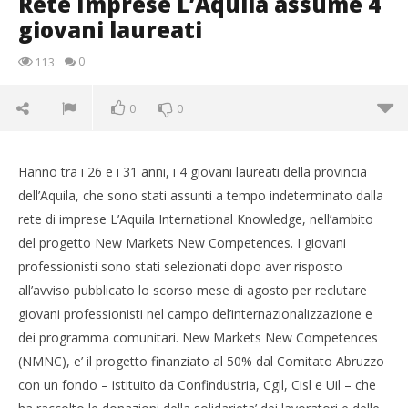
Rete Imprese L’Aquila assume 4
giovani laureati
0
113
0
0
Hanno tra i 26 e i 31 anni, i 4 giovani laureati della provincia
dell’Aquila, che sono stati assunti a tempo indeterminato dalla
rete di imprese L’Aquila International Knowledge, nell’ambito
del progetto New Markets New Competences. I giovani
professionisti sono stati selezionati dopo aver risposto
all’avviso pubblicato lo scorso mese di agosto per reclutare
giovani professionisti nel campo del’internazionalizzazione e
NOW VIEWING
dei programma comunitari. New Markets New Competences
(NMNC), e’ il progetto finanziato al 50% dal Comitato Abruzzo
Rete Imprese L’Aquila assume 4 giovani laureati
con un fondo – istituito da Confindustria, Cgil, Cisl e Uil – che
03/12/2012