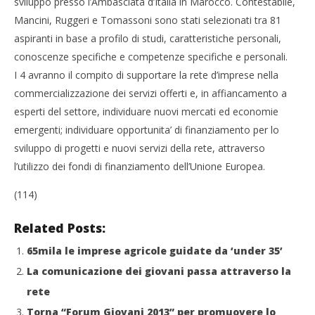
sviluppo presso l’Ambasciata d’Italia in Marocco. Contestabile,
Mancini, Ruggeri e Tomassoni sono stati selezionati tra 81
aspiranti in base a profilo di studi, caratteristiche personali,
conoscenze specifiche e competenze specifiche e personali.
I 4 avranno il compito di supportare la rete d’imprese nella
commercializzazione dei servizi offerti e, in affiancamento a
esperti del settore, individuare nuovi mercati ed economie
emergenti; individuare opportunita’ di finanziamento per lo
sviluppo di progetti e nuovi servizi della rete, attraverso
l’utilizzo dei fondi di finanziamento dell’Unione Europea.
(114)
Related Posts:
65mila le imprese agricole guidate da ‘under 35’
La comunicazione dei giovani passa attraverso la
rete
Torna “Forum Giovani 2013” per promuovere lo