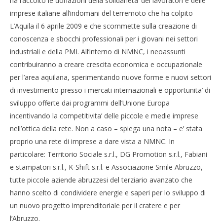
ha raccolto le donazioni della solidarieta’ dei lavoratori e delle
Redazione
Cro
imprese italiane all’indomani del terremoto che ha colpito
LE
L’Aquila il 6 aprile 2009 e che scommette sulla creazione di
03/
R
conoscenza e sbocchi professionali per i giovani nei settori
industriali e della PMI. All’interno di NMNC, i neoassunti
contribuiranno a creare crescita economica e occupazionale
per l’area aquilana, sperimentando nuove forme e nuovi settori
di investimento presso i mercati internazionali e opportunita’ di
sviluppo offerte dai programmi dell’Unione Europa
incentivando la competitivita’ delle piccole e medie imprese
nell’ottica della rete. Non a caso – spiega una nota – e’ stata
proprio una rete di imprese a dare vista a NMNC. In
particolare: Territorio Sociale s.r.l., DG Promotion s.r.l., Fabiani
e stampatori s.r.l., K-Shift s.r.l. e Associazione Smile Abruzzo,
tutte piccole aziende abruzzesi del terziario avanzato che
hanno scelto di condividere energie e saperi per lo sviluppo di
un nuovo progetto imprenditoriale per il cratere e per
l’Abruzzo.