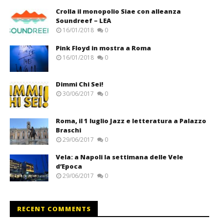
Crolla il monopolio Siae con alleanza
Soundreef – LEA
16/01/2018
0
Pink Floyd in mostra a Roma
16/01/2018
0
Dimmi Chi Sei!
30/06/2017
0
Roma, il 1 luglio Jazz e letteratura a Palazzo
Braschi
29/06/2017
0
Vela: a Napoli la settimana delle Vele
d’Epoca
29/06/2017
0
RECENT COMMENTS