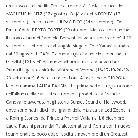
un nuovo cd di inediti. Tra le altre novità: ‘Nella tua luce’ dei
MARLENE KUNTZ (27 agosto), ‘Dejà vu’ dei NEGRITA (17
settembre), ‘In cosa credi’ di PACIFICO (24 settembre), ‘Do
l’anima’ di ALBERTO FORTIS (29 ottobre). Molto atteso anche
il nuovo album di Samuele Bersani, ‘Nuvola numero nove’, il 10
settembre, anticipato dal singolo singolo ‘En e Xanax’, in radio
dal 30 agosto. LIGABUE a metà luglio ha anticipato online la
tracklist (12 brani) del nuovo album in uscita a novembre.
Prima il Liga si esibirà live all’Arena di Verona (16-17-19-20-22-
23 settembre), 6 date tutte sold out. Attese anche GIORGIA e
la neomamma LAURA PAUSINI. La prima parte di registrazione
dell’album della cantautrice romana, prodotto da Michele
Canova, è avvenuta negli storici Sunset Sound di Hollywood,
dove sono nati i dischi dei grandi della musica da Led Zeppelin
a Rolling Stones, da Prince a Pharrell Williams. L’8 dicembre
Laura Pausini partirà dal Palalottomatica di Roma con il nuovo
tour mondiale, poco dopo l’uscita a novembre di un Greatest