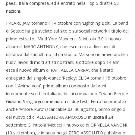
paesi, Italia compresa, ed è entrato nella Top 5 di altre 53
nazioni.
I PEARL JAM tornano il 14 ottobre con ‘Lightning Bolt’. La band
di Seattle ha già svelato sul sito e sui social network il titolo del
primo estratto, ‘Mind Your Manners’. Si intitola ‘3.0’ il nuovo
album di MARC ANTHONY, che esce a circa dieci anni di
distanza dal suo ultimo cd da studio. Ma sono in arrivo anche i
nuovi lavori di molti artisti nostrani: a ottobre dopo 14 anni
esce il nuovo album di RAFFAELLA CARRA’, che è stato
anticipato dal singolo-dance ‘Replay’; ELISA torna il 15 ottobre
con ‘L’Anima Vola’, primo album composto da brani
interamente scritti in italiano, in cui compaiono Tiziano Ferro e
Giuliano Sangiorgi come autori di due testi. Ferro ha prodotto
anche ‘Amore Puro’ (scaricabile dal 30 agosto), primo singolo
del nuovo cd di ALESSANDRA AMOROSO in uscita il 24
settembre. Si intitola ‘Meticci’ il nuovo cd di ORNELLA VANONI
(10 settembre), e in autunno gli ZERO ASSOLUTO pubblicano