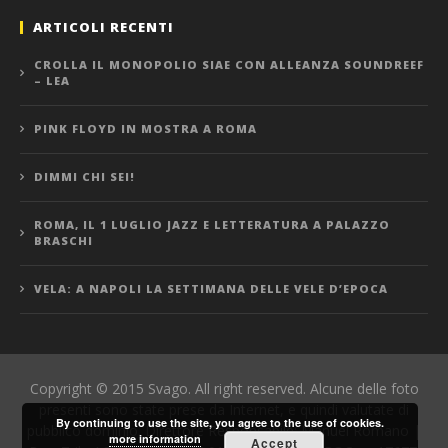
ARTICOLI RECENTI
CROLLA IL MONOPOLIO SIAE CON ALLEANZA SOUNDREEF
– LEA
PINK FLOYD IN MOSTRA A ROMA
DIMMI CHI SEI!
ROMA, IL 1 LUGLIO JAZZ E LETTERATURA A PALAZZO
BRASCHI
VELA: A NAPOLI LA SETTIMANA DELLE VELE D’EPOCA
Copyright © 2015 Svago. All right reserved. Alcune delle foto
presenti sono state prese da Internet, e quindi valutate di
By continuing to use the site, you agree to the use of cookies.
pubblico dominio. Direttore Responsabile: Manuel Romano |
more information
Accept