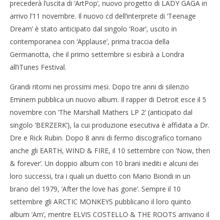
precederà l’uscita di ‘ArtPop’, nuovo progetto di LADY GAGA in
Musica: autunno pop esplosivo, da Eminem a Lady
Gaga
arrivo l’11 novembre. Il nuovo cd dell’interprete di ‘Teenage
27/08/2013
Cro
Dream’ è stato anticipato dal singolo ‘Roar’, uscito in
Redazione
LE
contemporanea con ‘Applause’, prima traccia della
27/
Germanotta, che il primo settembre si esibirà a Londra
R
all’iTunes Festival.
Grandi ritorni nei prossimi mesi. Dopo tre anni di silenzio
Eminem pubblica un nuovo album. Il rapper di Detroit esce il 5
novembre con ‘The Marshall Mathers LP 2’ (anticipato dal
singolo ‘BERZERK’), la cui produzione esecutiva è affidata a Dr.
Dre e Rick Rubin. Dopo 8 anni di fermo discografico tornano
anche gli EARTH, WIND & FIRE, il 10 settembre con ‘Now, then
& forever’. Un doppio album con 10 brani inediti e alcuni dei
loro successi, tra i quali un duetto con Mario Biondi in un
brano del 1979, ‘After the love has gone’. Sempre il 10
settembre gli ARCTIC MONKEYS pubblicano il loro quinto
album ‘Am’, mentre ELVIS COSTELLO & THE ROOTS arrivano il