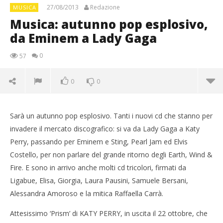
27/08/2013
Redazione
MUSICA
Musica: autunno pop esplosivo,
da Eminem a Lady Gaga
0
57
0
0
Sarà un autunno pop esplosivo. Tanti i nuovi cd che stanno per
invadere il mercato discografico: si va da Lady Gaga a Katy
Perry, passando per Eminem e Sting, Pearl Jam ed Elvis
Costello, per non parlare del grande ritorno degli Earth, Wind &
Fire. E sono in arrivo anche molti cd tricolori, firmati da
Ligabue, Elisa, Giorgia, Laura Pausini, Samuele Bersani,
Alessandra Amoroso e la mitica Raffaella Carrà.
NOW VIEWING
Attesissimo ‘Prism’ di KATY PERRY, in uscita il 22 ottobre, che