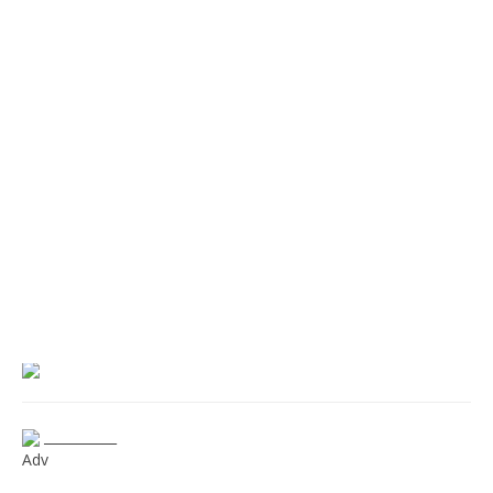
___________
Adv