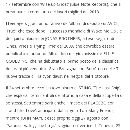
17 settembre con ‘Wise up Ghost’ (Blue Note Records), che si
preannuncia come uno dei lavori migliori del 2013.
I teenagers gradiranno l’arrivo dell’album di debutto di AVICII,
‘True’, che esce dopo il successo mondiale di ‘Wake Me Up!’, e
del quinto album dei JONAS BROTHERS, atteso seguito di
‘Lines, Vines e Trying Time’ del 2009, che dovrebbe essere
pubblicato in autunno. Altro idolo dei giovanissimi è ELLIE
GOULDING, che ha debuttato al primo posto della classifica
dei brani più venduti in Gran Bretagna con ‘Burn’, una delle 7
nuove tracce di ‘Halcyon days’, nei negozi dal 1 ottobre.
Il 24 settembre ecco il nuovo album di STING, ‘The Last Ship’,
che esplora i temi centrali del ritorno a casa e della scoperta di
se stessi. Settembre sarà anche il mese dei PLACEBO con
‘Loud Like Love’, anticipato dal singolo Too Many Friends,
mentre JOHN MAYER esce proprio oggi 27 agosto con
‘Paradise Valley’, che ha già raggiunto il vertice di iTunes in 25