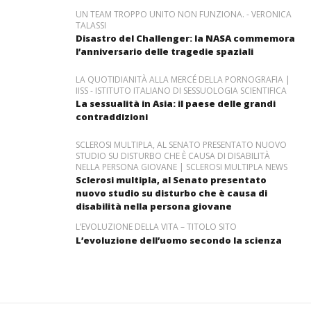
UN TEAM TROPPO UNITO NON FUNZIONA. - VERONICA
TALASSI
Disastro del Challenger: la NASA commemora
l’anniversario delle tragedie spaziali
LA QUOTIDIANITÀ ALLA MERCÉ DELLA PORNOGRAFIA |
IISS - ISTITUTO ITALIANO DI SESSUOLOGIA SCIENTIFICA
La sessualità in Asia: il paese delle grandi
contraddizioni
SCLEROSI MULTIPLA, AL SENATO PRESENTATO NUOVO
STUDIO SU DISTURBO CHE È CAUSA DI DISABILITÀ
NELLA PERSONA GIOVANE | SCLEROSI MULTIPLA NEWS
Sclerosi multipla, al Senato presentato
nuovo studio su disturbo che è causa di
disabilità nella persona giovane
L’EVOLUZIONE DELLA VITA – TITOLO SITO
L’evoluzione dell’uomo secondo la scienza