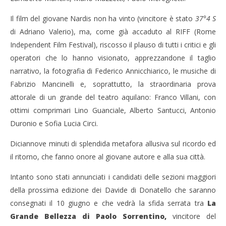
13/
R
Il film del giovane Nardis non ha vinto (vincitore è stato
37°4 S
di Adriano Valerio), ma, come già accaduto al RIFF (Rome
Independent Film Festival), riscosso il plauso di tutti i critici e gli
operatori che lo hanno visionato, apprezzandone il taglio
narrativo, la fotografia di Federico Annicchiarico, le musiche di
Fabrizio Mancinelli e, soprattutto, la straordinaria prova
attorale di un grande del teatro aquilano: Franco Villani, con
ottimi comprimari Lino Guanciale, Alberto Santucci, Antonio
Duronio e Sofia Lucia Circi.
Diciannove minuti di splendida metafora allusiva sul ricordo ed
il ritorno, che fanno onore al giovane autore e alla sua città.
Intanto sono stati annunciati i candidati delle sezioni maggiori
della prossima edizione dei Davide di Donatello che saranno
consegnati il 10 giugno e che vedrà la sfida serrata tra
La
Grande Bellezza di Paolo Sorrentino
,
vincitore del