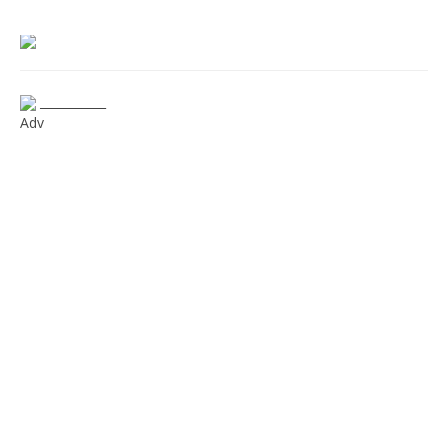
___________
Adv