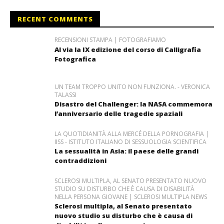
RECENT COMMENTS
RECENSIONI STAMPA | FOTOGRAFIAMO
Al via la IX edizione del corso di Calligrafia
Fotografica
UN TEAM TROPPO UNITO NON FUNZIONA. - VERONICA
TALASSI
Disastro del Challenger: la NASA commemora
l’anniversario delle tragedie spaziali
LA QUOTIDIANITÀ ALLA MERCÉ DELLA PORNOGRAFIA |
IISS - ISTITUTO ITALIANO DI SESSUOLOGIA SCIENTIFICA
La sessualità in Asia: il paese delle grandi
contraddizioni
SCLEROSI MULTIPLA, AL SENATO PRESENTATO NUOVO
STUDIO SU DISTURBO CHE È CAUSA DI DISABILITÀ
NELLA PERSONA GIOVANE | SCLEROSI MULTIPLA NEWS
Sclerosi multipla, al Senato presentato
nuovo studio su disturbo che è causa di