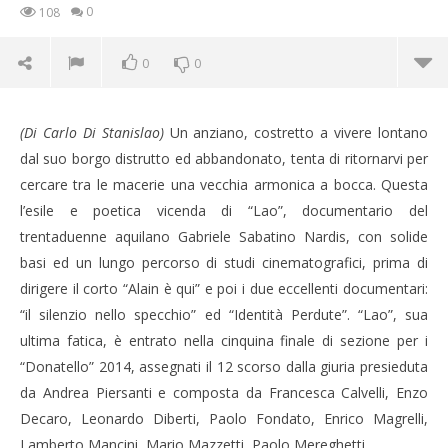
0
108
0
0
(Di Carlo Di Stanislao)
Un anziano, costretto a vivere lontano
dal suo borgo distrutto ed abbandonato, tenta di ritornarvi per
cercare tra le macerie una vecchia armonica a bocca. Questa
l’esile e poetica vicenda di “Lao”, documentario del
trentaduenne aquilano Gabriele Sabatino Nardis, con solide
basi ed un lungo percorso di studi cinematografici, prima di
NOW VIEWING
dirigere il corto “Alain è qui” e poi i due eccellenti documentari:
“il silenzio nello specchio” ed “Identità Perdute”. “Lao”, sua
Nardis ci riempie d’orgoglio
ultima fatica, è entrato nella cinquina finale di sezione per i
13/05/2014
“Donatello” 2014, assegnati il 12 scorso dalla giuria presieduta
Redazione
da Andrea Piersanti e composta da Francesca Calvelli, Enzo
Cro
Decaro, Leonardo Diberti, Paolo Fondato, Enrico Magrelli,
LE
Lamberto Mancini, Mario Mazzetti, Paolo Mereghetti.