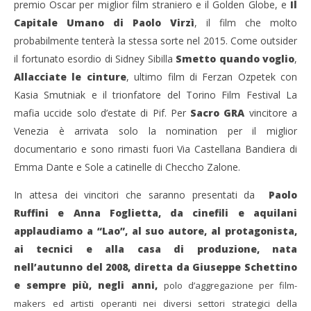
premio Oscar per miglior film straniero e il Golden Globe, e
Il
Capitale Umano di Paolo Virzì
, il film che molto
probabilmente tenterà la stessa sorte nel 2015. Come outsider
il fortunato esordio di Sidney Sibilla
Smetto quando voglio
,
Allacciate le cinture
, ultimo film di Ferzan Ozpetek con
Kasia Smutniak e il trionfatore del Torino Film Festival La
mafia uccide solo d’estate di Pif. Per
Sacro GRA
vincitore a
Venezia è arrivata solo la nomination per il miglior
documentario e sono rimasti fuori Via Castellana Bandiera di
Emma Dante e Sole a catinelle di Checcho Zalone.
In attesa dei vincitori che saranno presentati da
Paolo
Ruffini e Anna Foglietta, da cinefili e aquilani
applaudiamo a “Lao”, al suo autore, al protagonista,
ai tecnici e alla casa di produzione, nata
nell’autunno del 2008, diretta da Giuseppe Schettino
e sempre più, negli anni,
polo d’aggregazione per film-
makers ed artisti operanti nei diversi settori strategici della