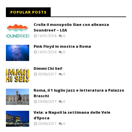
POPULAR POSTS
Crolla il monopolio Siae con alleanza
Soundreef – LEA
16/01/2018
0
Pink Floyd in mostra a Roma
16/01/2018
0
Dimmi Chi Sei!
30/06/2017
0
Roma, il 1 luglio Jazz e letteratura a Palazzo
Braschi
29/06/2017
0
Vela: a Napoli la settimana delle Vele
d’Epoca
29/06/2017
0