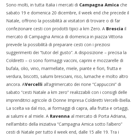
Sono molti, in tutta Italia i mercati di
Campagna Amica
che
sabato 19 e domenica 20 dicembre, il week end che precede il
Natale, offrono la possibilità ai visitatori di trovare o di far
confezionare cesti con prodotti tipici a km Zero. A
Brescia
il
mercato di Campagna Amica di domenica in piazza Vittoria
prevede la possibilità di preparare cesti con i preziosi
suggerimenti dei “tutor del gusto”. A disposizione – precisa la
Coldiretti – ci sono formaggi vaccini, caprini e mozzarelle di
bufala, olio, vino, marmellate, miele, piante e fiori, frutta e
verdura, biscotti, salumi bresciani, riso, lumache e molto altro
ancora. A
Vercelli
all’agrimercato dei rione “Cappuccini” di
sabato “cesti Natale a km zero” realizzabili con i consigli delle
imprenditrici agricole di Donne Impresa Coldiretti Vercelli-Biella.
La scelta va dal riso, ai formaggi di capra, alla frutta e ortaggi,
ai salumi e al miele. A
Ravenna
al mercato di Porta Adriana,
nell’ambito della iniziativa “Campagna Amica sotto l’albero”
cesti di Natale per tutto il week end, dalle 15 alle 19. Tra i