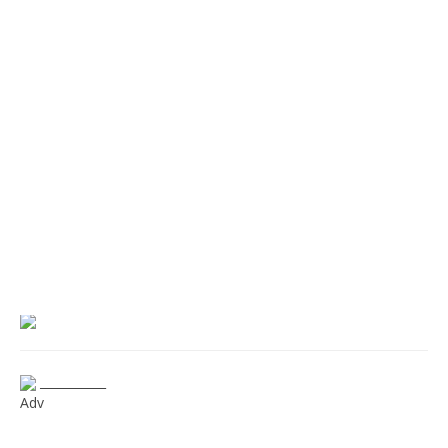
___________
Adv