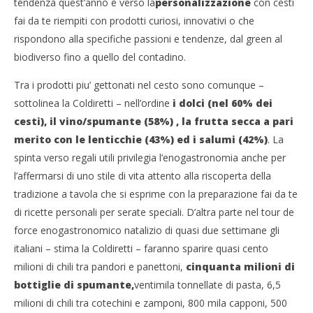
tendenza quest’anno è verso la
personalizzazione
con cesti
fai da te riempiti con prodotti curiosi, innovativi o che
rispondono alla specifiche passioni e tendenze, dal green al
NOW VIEWING
biodiverso fino a quello del contadino.
Natale, cesto tradizionale per 1 famiglia su 3.
Cro
Tra i prodotti piu’ gettonati nel cesto sono comunque –
Berremo 50 milioni di bottiglie di spumante
LE
sottolinea la Coldiretti – nell’ordine
i dolci (nel 60% dei
21/12/2015
21/
cesti), il vino/spumante (58%) , la frutta secca a pari
letizia
l
merito con le lenticchie (43%) ed i salumi (42%)
. La
spinta verso regali utili privilegia l’enogastronomia anche per
l’affermarsi di uno stile di vita attento alla riscoperta della
tradizione a tavola che si esprime con la preparazione fai da te
di ricette personali per serate speciali. D’altra parte nel tour de
force enogastronomico natalizio di quasi due settimane gli
italiani – stima la Coldiretti – faranno sparire quasi cento
milioni di chili tra pandori e panettoni,
cinquanta milioni di
bottiglie di spumante,
ventimila tonnellate di pasta, 6,5
milioni di chili tra cotechini e zamponi, 800 mila capponi, 500