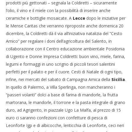
prodotti più gettonati – segnala la Coldiretti – sicuramente
l’olio, il vino e il miele con la possibilità di inserire anche
ceramiche e bottiglie mosaicate. A
Lecce
dopo le iniziative per
le Mense Caritas che verranno riproposte anche domenica 20
dicembre, la Coldiretti dà il via all’iniziativa natalizia del “Cesto
Amico” per regalare i doni dell’agricoltura del Salento, in
collaborazione con il Centro educazione ambientale Posidonia
di Ugento e Donne Impresa Coldiretti: buon vino, miele, farina,
legumi e formaggi in uno scrigno di piccoli tesori salentini
perfetti per il palato e per il cuore. Cesti di Natale di ogni tipo,
infine, nei mercati del sabato di Campagna Amica della
Sicilia
.
In quello di Palermo, a Villa Sperlinga, non mancheranno i
“passeri volanti” dolci a base di farina di mandorle, la frutta
martorana, le mandorle, il torrone e la pasta integrale di grano
duro, ad Agrigento, in piazzale Ugo La Malfa, al prezzo di 15
euro ci saranno confezioni con confetture di pesca di
Leonforte Igp e di albicocche, lenticchia di Leonforte, ceci neri