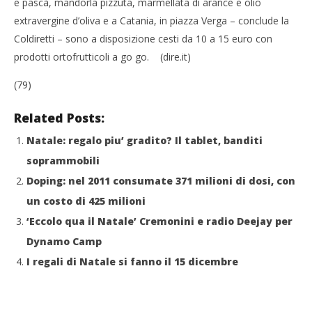
e pascà, mandorla pizzuta, marmellata di arance e olio
extravergine d’oliva e a Catania, in piazza Verga – conclude la
Coldiretti – sono a disposizione cesti da 10 a 15 euro con
prodotti ortofrutticoli a go go. (dire.it)
(79)
Related Posts:
Natale: regalo piu’ gradito? Il tablet, banditi
soprammobili
Doping: nel 2011 consumate 371 milioni di dosi, con
un costo di 425 milioni
‘Eccolo qua il Natale’ Cremonini e radio Deejay per
Dynamo Camp
I regali di Natale si fanno il 15 dicembre