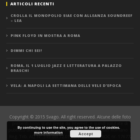
ARTICOLI RECENTI
CROLLA IL MONOPOLIO SIAE CON ALLEANZA SOUNDREEF
– LEA
PINK FLOYD IN MOSTRA A ROMA
DIMMI CHI SEI!
ROMA, IL 1 LUGLIO JAZZ E LETTERATURA A PALAZZO
BRASCHI
VELA: A NAPOLI LA SETTIMANA DELLE VELE D’EPOCA
Copyright © 2015 Svago. All right reserved. Alcune delle foto
presenti sono state prese da Internet, e quindi valutate di
By continuing to use the site, you agree to the use of cookies.
pubblico dominio. Direttore Responsabile: Manuel Romano |
more information
Accept
Reg. Trib. AQ N° 549 del 12.01.06 | Iscrizione ROC nr. 17677.