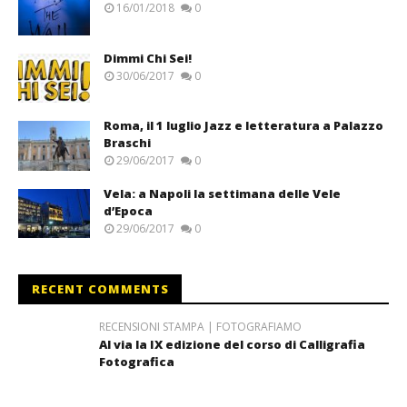
16/01/2018
0
Dimmi Chi Sei!
30/06/2017
0
Roma, il 1 luglio Jazz e letteratura a Palazzo
Braschi
29/06/2017
0
Vela: a Napoli la settimana delle Vele
d’Epoca
29/06/2017
0
RECENT COMMENTS
RECENSIONI STAMPA | FOTOGRAFIAMO
Al via la IX edizione del corso di Calligrafia
Fotografica