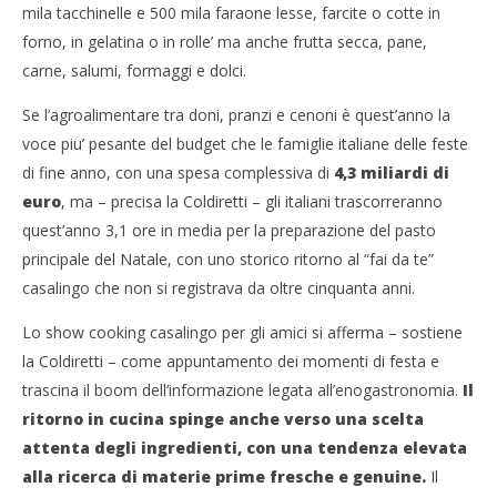
mila tacchinelle e 500 mila faraone lesse, farcite o cotte in
forno, in gelatina o in rolle’ ma anche frutta secca, pane,
carne, salumi, formaggi e dolci.
Se l’agroalimentare tra doni, pranzi e cenoni è quest’anno la
voce piu’ pesante del budget che le famiglie italiane delle feste
di fine anno, con una spesa complessiva di
4,3 miliardi di
euro
, ma – precisa la Coldiretti – gli italiani trascorreranno
quest’anno 3,1 ore in media per la preparazione del pasto
principale del Natale, con uno storico ritorno al “fai da te”
casalingo che non si registrava da oltre cinquanta anni.
Lo show cooking casalingo per gli amici si afferma – sostiene
la Coldiretti – come appuntamento dei momenti di festa e
trascina il boom dell’informazione legata all’enogastronomia.
Il
ritorno in cucina spinge anche verso una scelta
attenta degli ingredienti, con una tendenza elevata
alla ricerca di materie prime fresche e genuine.
Il