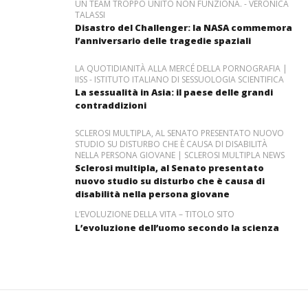
UN TEAM TROPPO UNITO NON FUNZIONA. - VERONICA
TALASSI
Disastro del Challenger: la NASA commemora
l’anniversario delle tragedie spaziali
LA QUOTIDIANITÀ ALLA MERCÉ DELLA PORNOGRAFIA |
IISS - ISTITUTO ITALIANO DI SESSUOLOGIA SCIENTIFICA
La sessualità in Asia: il paese delle grandi
contraddizioni
SCLEROSI MULTIPLA, AL SENATO PRESENTATO NUOVO
STUDIO SU DISTURBO CHE È CAUSA DI DISABILITÀ
NELLA PERSONA GIOVANE | SCLEROSI MULTIPLA NEWS
Sclerosi multipla, al Senato presentato
nuovo studio su disturbo che è causa di
disabilità nella persona giovane
L’EVOLUZIONE DELLA VITA – TITOLO SITO
L’evoluzione dell’uomo secondo la scienza