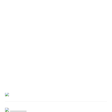
___________