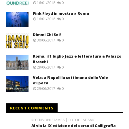
16/01/2018
0
Pink Floyd in mostra a Roma
16/01/2018
0
Dimmi Chi Sei!
30/06/2017
0
Roma, il 1 luglio Jazz e letteratura a Palazzo
Braschi
29/06/2017
0
Vela: a Napoli la settimana delle Vele
d’Epoca
29/06/2017
0
RECENT COMMENTS
RECENSIONI STAMPA | FOTOGRAFIAMO
Al via la IX edizione del corso di Calligrafia