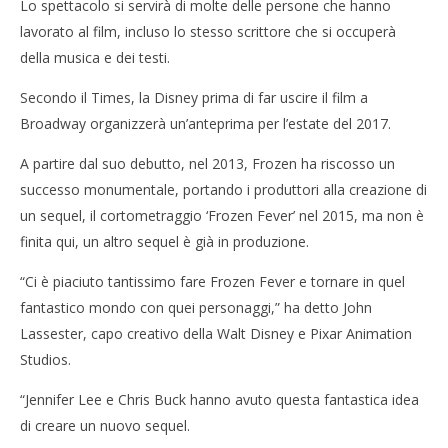
Lo spettacolo si servirà di molte delle persone che hanno
lavorato al film, incluso lo stesso scrittore che si occuperà
della musica e dei testi.
NOW VIEWING
Secondo il Times, la Disney prima di far uscire il film a
Cro
Nel 2018, Frozen sbarcherà a Broadway
Broadway organizzerà un’anteprima per l’estate del 2017.
LE
10/02/2016
10/
letizia
A partire dal suo debutto, nel 2013, Frozen ha riscosso un
l
successo monumentale, portando i produttori alla creazione di
un sequel, il cortometraggio ‘Frozen Fever’ nel 2015, ma non è
finita qui, un altro sequel è già in produzione.
“Ci è piaciuto tantissimo fare Frozen Fever e tornare in quel
fantastico mondo con quei personaggi,” ha detto John
Lassester, capo creativo della Walt Disney e Pixar Animation
Studios.
“Jennifer Lee e Chris Buck hanno avuto questa fantastica idea
di creare un nuovo sequel.