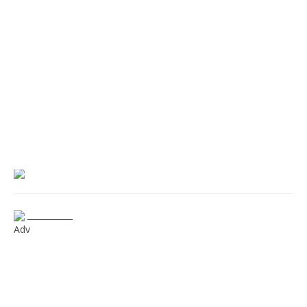
___________
Adv