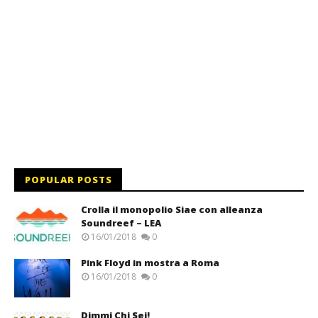
POPULAR POSTS
Crolla il monopolio Siae con alleanza
Soundreef – LEA
16/01/2018
0
Pink Floyd in mostra a Roma
16/01/2018
0
Dimmi Chi Sei!