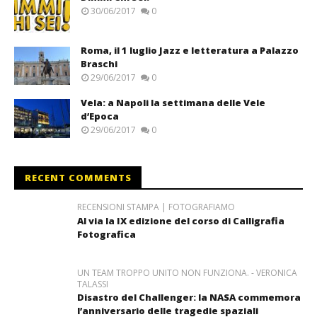
30/06/2017
0
Roma, il 1 luglio Jazz e letteratura a Palazzo
Braschi
29/06/2017
0
Vela: a Napoli la settimana delle Vele
d’Epoca
29/06/2017
0
RECENT COMMENTS
RECENSIONI STAMPA | FOTOGRAFIAMO
Al via la IX edizione del corso di Calligrafia
Fotografica
UN TEAM TROPPO UNITO NON FUNZIONA. - VERONICA
TALASSI
Disastro del Challenger: la NASA commemora
l’anniversario delle tragedie spaziali