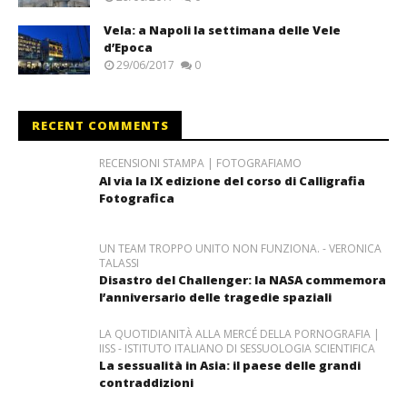
Vela: a Napoli la settimana delle Vele
d’Epoca
29/06/2017
0
RECENT COMMENTS
RECENSIONI STAMPA | FOTOGRAFIAMO
Al via la IX edizione del corso di Calligrafia
Fotografica
UN TEAM TROPPO UNITO NON FUNZIONA. - VERONICA
TALASSI
Disastro del Challenger: la NASA commemora
l’anniversario delle tragedie spaziali
LA QUOTIDIANITÀ ALLA MERCÉ DELLA PORNOGRAFIA |
IISS - ISTITUTO ITALIANO DI SESSUOLOGIA SCIENTIFICA
La sessualità in Asia: il paese delle grandi
contraddizioni