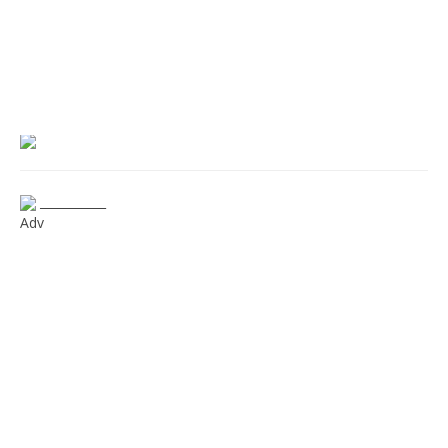
___________
Adv