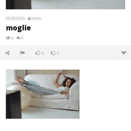
05/02/2016
letizia
moglie
0
0
0
0
moglie
05/02/2016
letizia