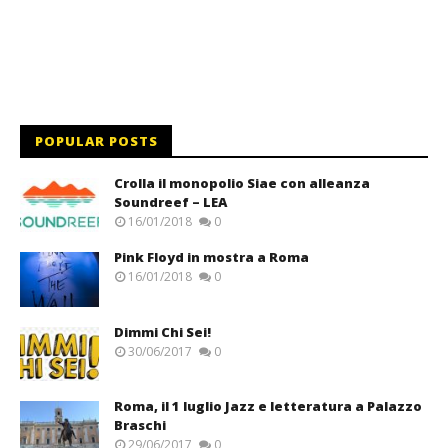
POPULAR POSTS
Crolla il monopolio Siae con alleanza
Soundreef – LEA
16/01/2018
0
Pink Floyd in mostra a Roma
16/01/2018
0
Dimmi Chi Sei!
30/06/2017
0
Roma, il 1 luglio Jazz e letteratura a Palazzo
Braschi
29/06/2017
0