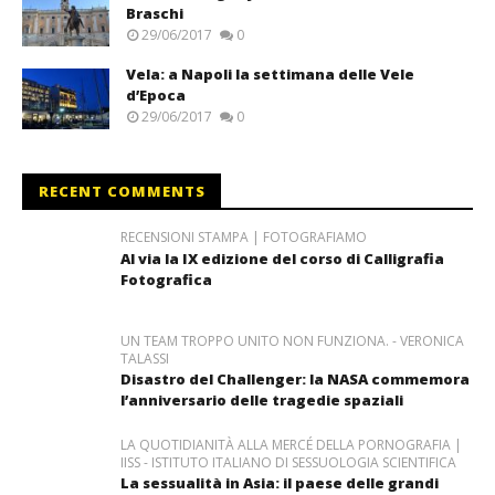
Braschi
29/06/2017
0
Vela: a Napoli la settimana delle Vele
d’Epoca
29/06/2017
0
RECENT COMMENTS
RECENSIONI STAMPA | FOTOGRAFIAMO
Al via la IX edizione del corso di Calligrafia
Fotografica
UN TEAM TROPPO UNITO NON FUNZIONA. - VERONICA
TALASSI
Disastro del Challenger: la NASA commemora
l’anniversario delle tragedie spaziali
LA QUOTIDIANITÀ ALLA MERCÉ DELLA PORNOGRAFIA |
IISS - ISTITUTO ITALIANO DI SESSUOLOGIA SCIENTIFICA
La sessualità in Asia: il paese delle grandi