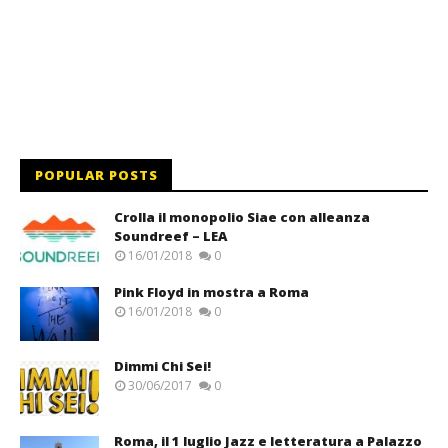
POPULAR POSTS
Crolla il monopolio Siae con alleanza
Soundreef – LEA
16/01/2018
0
Pink Floyd in mostra a Roma
16/01/2018
0
Dimmi Chi Sei!
30/06/2017
0
Roma, il 1 luglio Jazz e letteratura a Palazzo