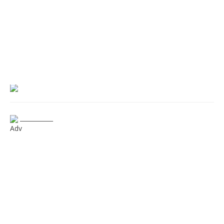
___________
Adv