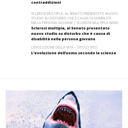
contraddizioni
SCLEROSI MULTIPLA, AL SENATO PRESENTATO NUOVO
STUDIO SU DISTURBO CHE È CAUSA DI DISABILITÀ
NELLA PERSONA GIOVANE | SCLEROSI MULTIPLA NEWS
Sclerosi multipla, al Senato presentato
nuovo studio su disturbo che è causa di
disabilità nella persona giovane
L’EVOLUZIONE DELLA VITA – TITOLO SITO
L’evoluzione dell’uomo secondo la scienza