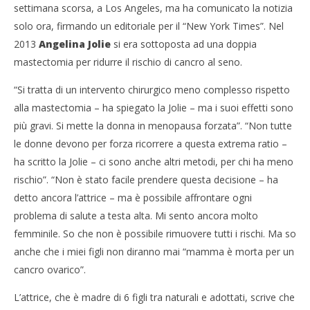
settimana scorsa, a Los Angeles, ma ha comunicato la notizia
solo ora, firmando un editoriale per il “New York Times”. Nel
2013
Angelina Jolie
si era sottoposta ad una doppia
mastectomia per ridurre il rischio di cancro al seno.
NOW VIEWING
Cro
“Si tratta di un intervento chirurgico meno complesso rispetto
LE
Nuovo intervento per Angelina Jolie, rimozione
alla mastectomia – ha spiegato la Jolie – ma i suoi effetti sono
delle ovaie
24/
più gravi. Si mette la donna in menopausa forzata”. “Non tutte
R
24/03/2015
le donne devono per forza ricorrere a questa extrema ratio –
Redazione
ha scritto la Jolie – ci sono anche altri metodi, per chi ha meno
rischio”. “Non è stato facile prendere questa decisione – ha
detto ancora l’attrice – ma è possibile affrontare ogni
problema di salute a testa alta. Mi sento ancora molto
femminile. So che non è possibile rimuovere tutti i rischi. Ma so
anche che i miei figli non diranno mai “mamma è morta per un
cancro ovarico”.
L’attrice, che è madre di 6 figli tra naturali e adottati, scrive che