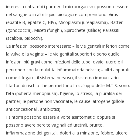
07/08/2011
interessa entrambi i partner. I microorganismi possono essere
Redazione
nel sangue o in altri liquidi biologici e comprendono: Virus
(epatite B, epatite C, HIV), Micoplasmi (ureaplasma), Batteri
(gonococchi), Miceti (funghi), Spirochete (sifilide) Parassiti
(scabbia, pidocchi).
Le infezioni possono interessare: – le vie genitali inferiori come
la vulva e la vagina; – le vie genitali superiori e sono quelle
infezioni più gravi come infezioni delle tube, ovaie, utero e il
peritoneo con la malattia infiammatoria pelvica; – altri apparati
Cro
come il fegato, il sistema nervoso, il sistema immunitario.
LE
I fattori di rischio che permettono lo sviluppo delle M.T.S. sono:
07/
R
l’età (pubertà menopausa), l’igiene, lo stress, la pluralità dei
partner, le persone non vaccinate, le cause iatrogene (pillole
anticoncezionali, antibiotici).
I sintomi possono essere a volte asintomatici oppure si
possono avere perdite vaginali ed uretrali, prurito,
infiammazione dei genitali, dolori alla minzione, febbre, ulcere,