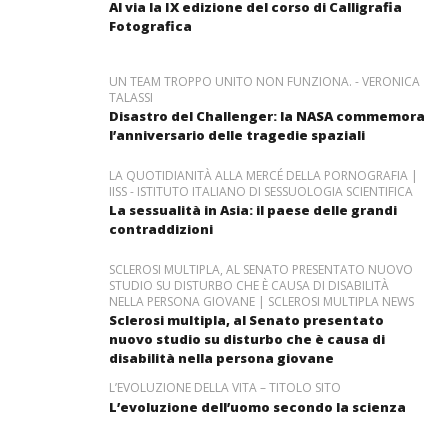
Al via la IX edizione del corso di Calligrafia
Fotografica
UN TEAM TROPPO UNITO NON FUNZIONA. - VERONICA
TALASSI
Disastro del Challenger: la NASA commemora
l’anniversario delle tragedie spaziali
LA QUOTIDIANITÀ ALLA MERCÉ DELLA PORNOGRAFIA |
IISS - ISTITUTO ITALIANO DI SESSUOLOGIA SCIENTIFICA
La sessualità in Asia: il paese delle grandi
contraddizioni
SCLEROSI MULTIPLA, AL SENATO PRESENTATO NUOVO
STUDIO SU DISTURBO CHE È CAUSA DI DISABILITÀ
NELLA PERSONA GIOVANE | SCLEROSI MULTIPLA NEWS
Sclerosi multipla, al Senato presentato
nuovo studio su disturbo che è causa di
disabilità nella persona giovane
L’EVOLUZIONE DELLA VITA – TITOLO SITO
L’evoluzione dell’uomo secondo la scienza