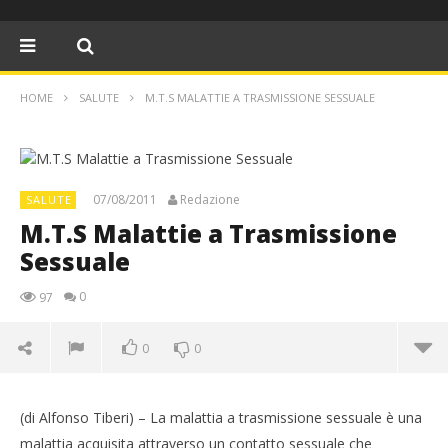
HOME
SALUTE
M.T.S MALATTIE A TRASMISSIONE SESSUALE
07/08/2011
Redazione
SALUTE
M.T.S Malattie a Trasmissione
Sessuale
0
97
0
0
NOW VIEWING
(di Alfonso Tiberi) – La malattia a trasmissione sessuale è una
M.T.S Malattie a Trasmissione Sessuale
malattia acquisita attraverso un contatto sessuale che