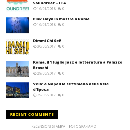
Soundreef – LEA
16/01/2018
0
Pink Floyd in mostra a Roma
16/01/2018
0
Dimmi Chi Sei!
30/06/2017
0
Roma, il 1 luglio Jazz e letteratura a Palazzo
Braschi
29/06/2017
0
Vela: a Napoli la settimana delle Vele
d’Epoca
29/06/2017
0
RECENT COMMENTS
RECENSIONI STAMPA | FOTOGRAFIAMO