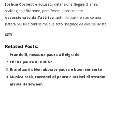
Cro
Joshua Corbett
è accusato detenzione illegale di armi,
LE
stalking ed effrazione, pare fosse letteralmente
12/
R
ossessionato dall’attrice
tanto da portare con sé una
lettera per lei e tantissime sue foto ritagliate da diverse riviste.
(298)
Related Posts:
Prandelli, nessuna paura a Belgrado
Chi ha paura di Ululò?
Branduardi: Non abbiate paura e buon concerto
Musica rock, racconti di paura e artisti di strada:
arriva Halloween