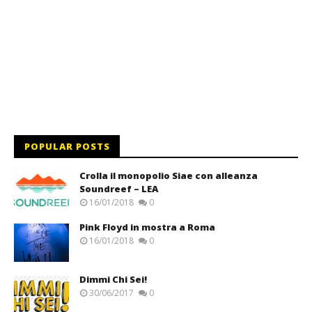
POPULAR POSTS
Crolla il monopolio Siae con alleanza
Soundreef – LEA
16/01/2018
0
Pink Floyd in mostra a Roma
16/01/2018
0
Dimmi Chi Sei!
30/06/2017
0