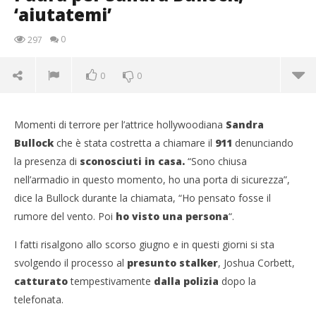
‘aiutatemi’
0
297
0
0
Momenti di terrore per l’attrice hollywoodiana
Sandra
Bullock
che è stata costretta a chiamare il
911
denunciando
la presenza di
sconosciuti in casa.
“Sono chiusa
nell’armadio in questo momento, ho una porta di sicurezza”,
dice la Bullock durante la chiamata, “Ho pensato fosse il
rumore del vento. Poi
ho visto una persona
“.
NOW VIEWING
I fatti risalgono allo scorso giugno e in questi giorni si sta
svolgendo il processo al
presunto stalker
, Joshua Corbett,
Paura per Sandra Bullock, ‘aiutatemi’
catturato
tempestivamente
dalla polizia
dopo la
12/04/2015
telefonata.
Redazione