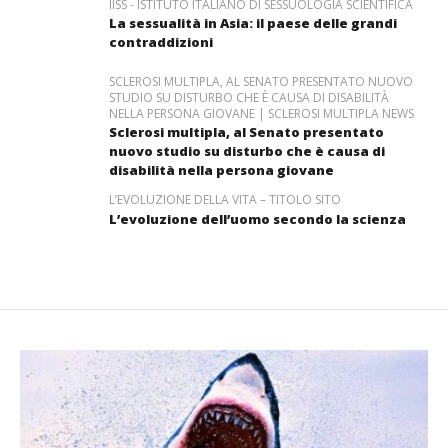
IISS - ISTITUTO ITALIANO DI SESSUOLOGIA SCIENTIFICA
La sessualità in Asia: il paese delle grandi
contraddizioni
SCLEROSI MULTIPLA, AL SENATO PRESENTATO NUOVO
STUDIO SU DISTURBO CHE È CAUSA DI DISABILITÀ
NELLA PERSONA GIOVANE | SCLEROSI MULTIPLA NEWS
Sclerosi multipla, al Senato presentato
nuovo studio su disturbo che è causa di
disabilità nella persona giovane
L’EVOLUZIONE DELLA VITA – TITOLO SITO
L’evoluzione dell’uomo secondo la scienza