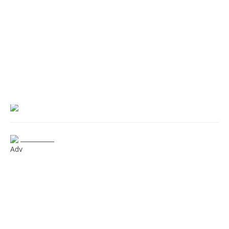
___________
Adv