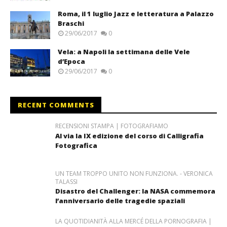
Roma, il 1 luglio Jazz e letteratura a Palazzo
Braschi
29/06/2017
0
Vela: a Napoli la settimana delle Vele
d’Epoca
29/06/2017
0
RECENT COMMENTS
RECENSIONI STAMPA | FOTOGRAFIAMO
Al via la IX edizione del corso di Calligrafia
Fotografica
UN TEAM TROPPO UNITO NON FUNZIONA. - VERONICA
TALASSI
Disastro del Challenger: la NASA commemora
l’anniversario delle tragedie spaziali
LA QUOTIDIANITÀ ALLA MERCÉ DELLA PORNOGRAFIA |