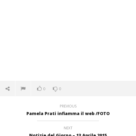
0
0
PREVIOUS
Pamela Prati infiamma il web /FOTO
NEXT
Notizie del Giorno – 13 Aprile 2015