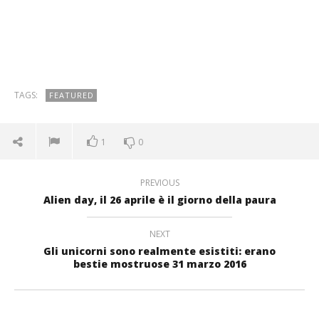
TAGS:
FEATURED
1
0
PREVIOUS
Alien day, il 26 aprile è il giorno della paura
NEXT
Gli unicorni sono realmente esistiti: erano
bestie mostruose 31 marzo 2016