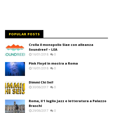
POPULAR POSTS
Crolla il monopolio Siae con alleanza
Soundreef – LEA
16/01/2018
0
Pink Floyd in mostra a Roma
16/01/2018
0
Dimmi Chi Sei!
30/06/2017
0
Roma, il 1 luglio Jazz e letteratura a Palazzo
Braschi
29/06/2017
0