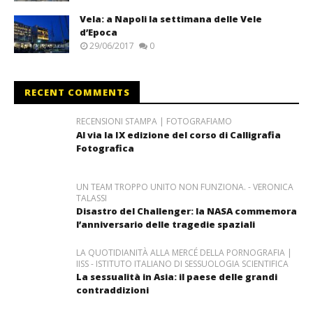
Vela: a Napoli la settimana delle Vele
d’Epoca
29/06/2017
0
RECENT COMMENTS
RECENSIONI STAMPA | FOTOGRAFIAMO
Al via la IX edizione del corso di Calligrafia
Fotografica
UN TEAM TROPPO UNITO NON FUNZIONA. - VERONICA
TALASSI
Disastro del Challenger: la NASA commemora
l’anniversario delle tragedie spaziali
LA QUOTIDIANITÀ ALLA MERCÉ DELLA PORNOGRAFIA |
IISS - ISTITUTO ITALIANO DI SESSUOLOGIA SCIENTIFICA
La sessualità in Asia: il paese delle grandi
contraddizioni