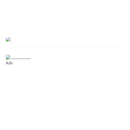
___________
Adv