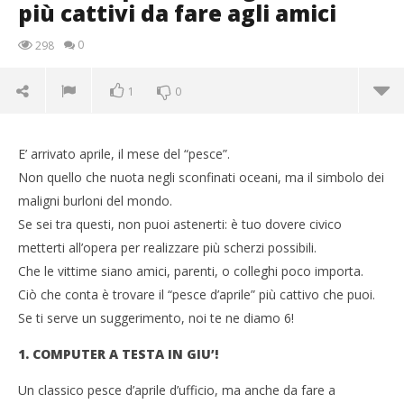
più cattivi da fare agli amici
0
298
1
0
E’ arrivato aprile, il mese del “pesce”.
Non quello che nuota negli sconfinati oceani, ma il simbolo dei
maligni burloni del mondo.
Se sei tra questi, non puoi astenerti: è tuo dovere civico
metterti all’opera per realizzare più scherzi possibili.
Che le vittime siano amici, parenti, o colleghi poco importa.
Ciò che conta è trovare il “pesce d’aprile” più cattivo che puoi.
Se ti serve un suggerimento, noi te ne diamo 6!
1. COMPUTER A TESTA IN GIU’!
NOW VIEWING
Un classico pesce d’aprile d’ufficio, ma anche da fare a
Pesce d’aprile, ecco gli scherzi più cattivi da fare
Cro