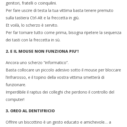
genitori, fratelli o coinquilini.
agli amici
LE
Per fare uscire di testa la tua vittima basta tenere premuto
01/04/2016
01/
letizia
l
sulla tastiera Ctrl-Alt e la freccetta in giù.
Et voilà, lo scherzo è servito.
Per far tornare tutto come prima, bisogna ripetere la sequenza
dei tasti con la freccetta in sù.
2. E IL MOUSE NON FUNZIONA PIU’!
Ancora uno scherzo “informatico”.
Basta collocare un piccolo adesivo sotto il mouse per bloccare
l’infrarosso, e il topino della vostra vittima smetterà di
funzionare.
Imperdibile il raptus dei colleghi che perdono il controllo del
computer!
3. OREO AL DENTIFRICIO
Offrire un biscottino è un gesto educato e amichevole… a