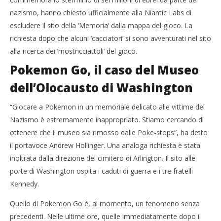
nazismo, hanno chiesto ufficialmente alla Niantic Labs di
Pokemon Go i luoghi vietati crescono nel mondo
Cro
LE
escludere il sito della ‘Memoria’ dalla mappa del gioco. La
18/07/2016
letizia
18/
richiesta dopo che alcuni ‘cacciatori’ si sono avventurati nel sito
l
alla ricerca dei ‘mostricciattoli’ del gioco.
Pokemon Go, il caso del Museo
dell’Olocausto di Washington
“Giocare a Pokemon in un memoriale delicato alle vittime del
Nazismo è estremamente inappropriato. Stiamo cercando di
ottenere che il museo sia rimosso dalle Poke-stops”, ha detto
il portavoce Andrew Hollinger. Una analoga richiesta è stata
inoltrata dalla direzione del cimitero di Arlington. Il sito alle
porte di Washington ospita i caduti di guerra e i tre fratelli
Kennedy.
Quello di Pokemon Go è, al momento, un fenomeno senza
precedenti. Nelle ultime ore, quelle immediatamente dopo il