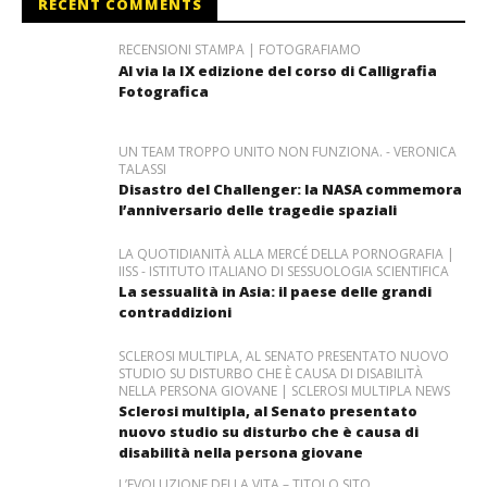
RECENT COMMENTS
RECENSIONI STAMPA | FOTOGRAFIAMO
Al via la IX edizione del corso di Calligrafia
Fotografica
UN TEAM TROPPO UNITO NON FUNZIONA. - VERONICA
TALASSI
Disastro del Challenger: la NASA commemora
l’anniversario delle tragedie spaziali
LA QUOTIDIANITÀ ALLA MERCÉ DELLA PORNOGRAFIA |
IISS - ISTITUTO ITALIANO DI SESSUOLOGIA SCIENTIFICA
La sessualità in Asia: il paese delle grandi
contraddizioni
SCLEROSI MULTIPLA, AL SENATO PRESENTATO NUOVO
STUDIO SU DISTURBO CHE È CAUSA DI DISABILITÀ
NELLA PERSONA GIOVANE | SCLEROSI MULTIPLA NEWS
Sclerosi multipla, al Senato presentato
nuovo studio su disturbo che è causa di
disabilità nella persona giovane
L’EVOLUZIONE DELLA VITA – TITOLO SITO