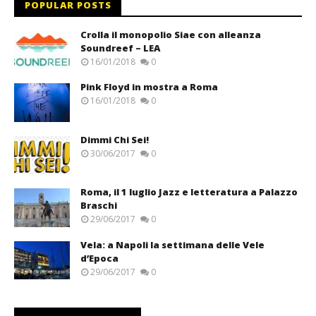
POPULAR POSTS
Crolla il monopolio Siae con alleanza
Soundreef – LEA
16/01/2018
0
Pink Floyd in mostra a Roma
16/01/2018
0
Dimmi Chi Sei!
30/06/2017
0
Roma, il 1 luglio Jazz e letteratura a Palazzo
Braschi
29/06/2017
0
Vela: a Napoli la settimana delle Vele
d’Epoca
29/06/2017
0