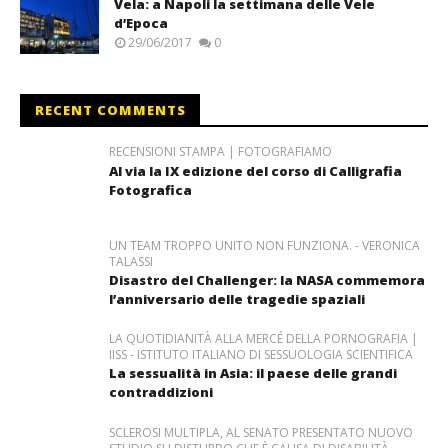
Vela: a Napoli la settimana delle Vele
d’Epoca
29/06/2017
0
RECENT COMMENTS
RECENSIONI STAMPA | FOTOGRAFIAMO
Al via la IX edizione del corso di Calligrafia
Fotografica
UN TEAM TROPPO UNITO NON FUNZIONA. - VERONICA
TALASSI
Disastro del Challenger: la NASA commemora
l’anniversario delle tragedie spaziali
LA QUOTIDIANITÀ ALLA MERCÉ DELLA PORNOGRAFIA |
IISS - ISTITUTO ITALIANO DI SESSUOLOGIA SCIENTIFICA
La sessualità in Asia: il paese delle grandi
contraddizioni
SCLEROSI MULTIPLA, AL SENATO PRESENTATO NUOVO