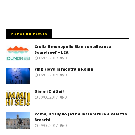
POPULAR POSTS
Crolla il monopolio Siae con alleanza
Soundreef – LEA
16/01/2018
0
Pink Floyd in mostra a Roma
16/01/2018
0
Dimmi Chi Sei!
30/06/2017
0
Roma, il 1 luglio Jazz e letteratura a Palazzo
Braschi
29/06/2017
0