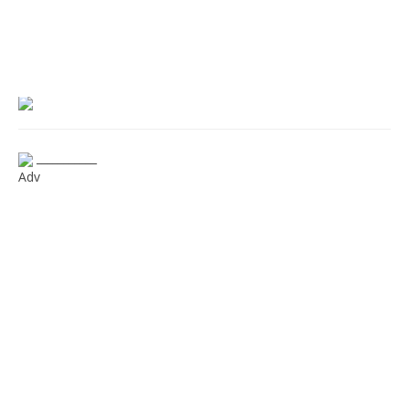
___________
Adv