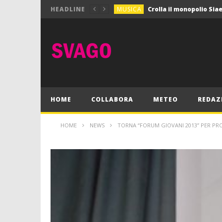
MUSICA
HEADLINE
MUSICA
Pink Floyd in mostra a
GIOCHI
Dimmi Chi Sei!
CULTURA
SPORT
Vela: a Napoli la settim
MUSICA
HOME
COLLABORA
METEO
REDAZ
HOME
NEWS
TORNA “FORUM GIOVANI 2013” PER PR