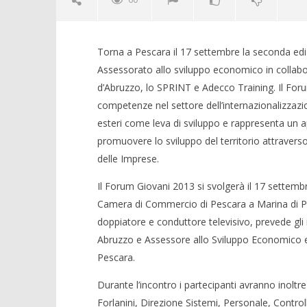
Torna a Pescara il 17 settembre la seconda ed
Assessorato allo sviluppo economico in collab
d’Abruzzo, lo SPRINT e Adecco Training. Il For
competenze nel settore dell’internazionalizzazi
esteri come leva di sviluppo e rappresenta un ap
promuovere lo sviluppo del territorio attraverso 
NOW VIEWING
delle Imprese.
Crolla il
Torna “Forum Giovani 2013” per
Il Forum Giovani 2013 si svolgerà il 17 settembre
alleanza 
promuovere lo sviluppo del
territorio
Camera di Commercio di Pescara a Marina di Pe
13/09/2013
Redazion
13/09/2013
doppiatore e conduttore televisivo, prevede gli 
Redazione
Abruzzo e Assessore allo Sviluppo Economico e
Pescara.
Durante l’incontro i partecipanti avranno inoltr
Forlanini, Direzione Sistemi, Personale, Control