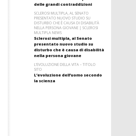
delle grandi contraddizioni
SCLEROSI MULTIPLA, AL SENATO
PRESENTATO NUOVO STUDIO SU
DISTURBO CHE È CAUSA DI DISABILITÀ
NELLA PERSONA GIOVANE | SCLEROSI
MULTIPLA NEWS
Sclerosi multipla, al Senato
presentato nuovo studio su
disturbo che è causa di disabilità
nella persona giovane
L’EVOLUZIONE DELLA VITA – TITOLO
SITO
L’evoluzione dell’uomo secondo
la scienza