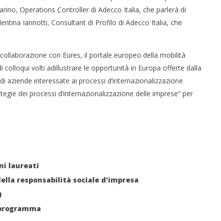
no, Operations Controller di Adecco Italia, che parlerà di
ntina Iannotti, Consultant di Profilo di Adecco Italia, che
 collaborazione con Eures, il portale europeo della mobilità
olloqui volti adillustrare le opportunità in Europa offerte dalla
aziende interessate ai processi d’internazionalizzazione
rategie dei processi d’internazionalizzazione delle imprese” per
ni laureati
della responsabilità sociale d’impresa
)
inprogramma