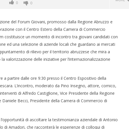
0
0
izione del Forum Giovani, promosso dalla Regione Abruzzo e
orazione con il Centro Estero della Camera di Commercio
um costituisce un momento di incontro tra giovani candidati con
one ed una selezione di aziende locali che guardano ai mercati
puntamento di rilievo per il territorio abruzzese che mira a
la valorizzazione delle iniziative per l’internazionalizzazione
 monopolio Siae con
Pink Floyd in mostra a Roma
 a partire dalle ore 9:30 presso il Centro Espositivo della
Soundreef - LEA
13/09/2013
scara. L’incontro, moderato da Pino Insegno, attore, comico,
Redazione
e
interventi di Alfredo Castiglione, Vice Presidente della Regione
 Daniele Becci, Presidente della Camera di Commercio di
e l’opportunità di ascoltare la testimonianza aziendale di Antonio
lo di Amadori, che racconterà le esperienze di colloqui di