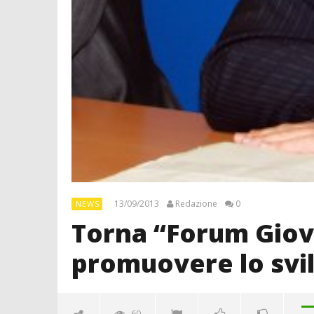
13/09/2013
Redazione
0
NEWS
Torna “Forum Giov
promuovere lo svil
60