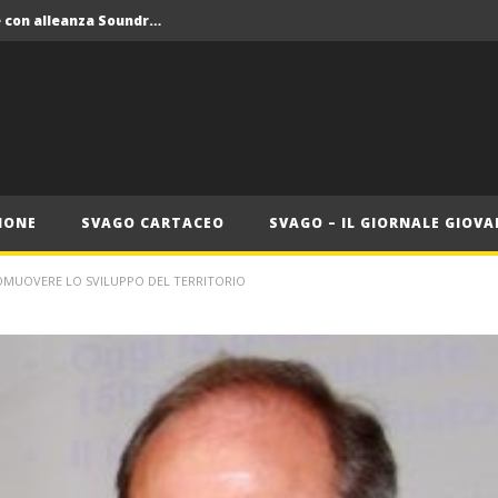
Crolla il monopolio Siae con alleanza Soundreef – LEA
 Roma
Roma, il 1 luglio Jazz e letteratura a Palazzo Braschi
ana delle Vele d’Epoca
Crolla il monopolio Siae con alleanza Soundreef – LEA
IONE
SVAGO CARTACEO
SVAGO – IL GIORNALE GIOVA
OMUOVERE LO SVILUPPO DEL TERRITORIO