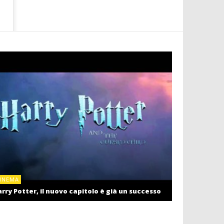
CINEMA
INEMA
Cinema: il r
rry Potter, il nuovo capitolo è già un successo
settembre c