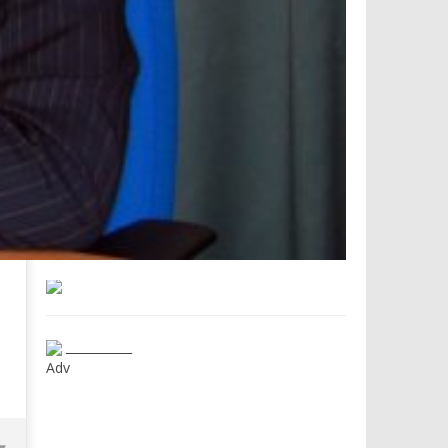
___________
Adv