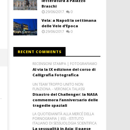
letteratura a Palazzo
Braschi
29/06/2017
0
Vela: a Napoli la settimana
delle Vele d’Epoca
29/06/2017
0
RECENT COMMENTS
RECENSIONI STAMPA | FOTOGRAFIAMO
Al via la IX edizione del corso di
Calligrafia Fotografica
UN TEAM TROPPO UNITO NON
FUNZIONA. - VERONICA TALASSI
Disastro del Challenger: la NASA
commemora l’anniversario delle
tragedie spaziali
LA QUOTIDIANITÀ ALLA MERCÉ DELLA
PORNOGRAFIA | IISS - ISTITUTO
ITALIANO DI SESSUOLOGIA SCIENTIFICA
La sessualità in Asia: il paese