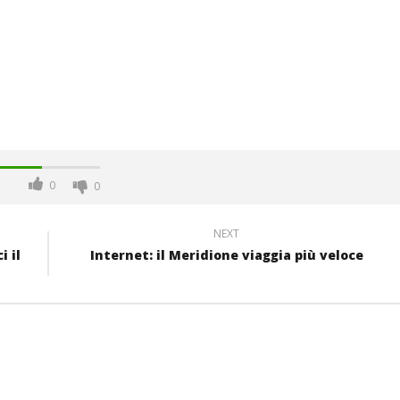
0
0
NEXT
i il
Internet: il Meridione viaggia più veloce