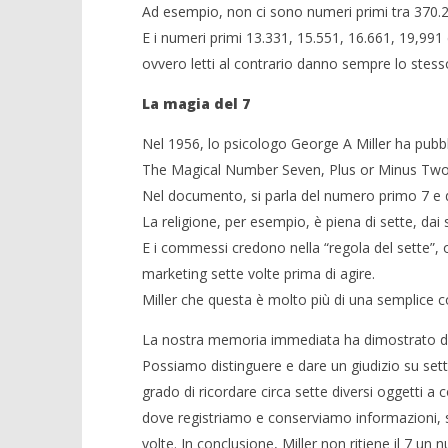
Ad esempio, non ci sono numeri primi tra 370.2
E i numeri primi 13.331, 15.551, 16.661, 19,991
ovvero letti al contrario danno sempre lo stes
La magia del 7
Nel 1956, lo psicologo George A Miller ha pub
The Magical Number Seven, Plus or Minus Two
Nel documento, si parla del numero primo 7 e de
La religione, per esempio, è piena di sette, dai 
E i commessi credono nella “regola del sette”, 
marketing sette volte prima di agire.
Miller che questa è molto più di una semplice c
La nostra memoria immediata ha dimostrato di f
Possiamo distinguere e dare un giudizio su sette
grado di ricordare circa sette diversi oggetti a 
dove registriamo e conserviamo informazioni, 
volte. In conclusione, Miller non ritiene il 7 un