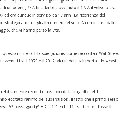
a di un boeing 777, l’incidente è avvenuto il 17/7, il velivolo era
 ed era dunque in servizio da 17 anni. La ricorrenza del
 strategicamente gli altri numeri del volo. A cominciare dalle
ggio, che vi hanno perso la vita.
on questo numero. E la spiegazione, come racconta il Wall Street
 avvenuti tra il 1979 e il 2012, alcuni dei quali mortali. In 4 casi
 relativamente recenti e nascono dalla tragedia dell’11
no eccitato l’animo dei superstiziosi, il fatto che il primo aereo
aveva 92 passeggeri (9 + 2 = 11) e che l’11 settembre fosse il