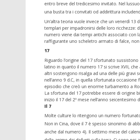
entro breve del tredicesimo invitato. Nel luss
una busta tra i convitati od addirittura includen
Un’altra teoria vuole invece che un venerdì 13 de
templari per impadronirsi delle loro ricchezze:
numero viene dai tempi antichi associato con la
raffigurante uno scheletro armato di falce, non
17
Riguardo l’origine del 17 sfortunato sussistono 
latino in quanto il numero 17 si scrive XVII, c
altri sostengono risalga ad una delle più gravi sc
nell’anno 9 d.C, in quella sfortunata occasione fur
episodio che creò un enorme turbamento a Ro
La sfortuna del 17 potrebbe essere di origine bib
inizio il 17 del 2º mese nell’anno seicentesimo d
Il 7
Molte culture lo ritengono un numero fortunato 
Non in Cina, dove il 7 è spesso sinonimo di ab
anche dal numero 4). Il settimo mese del calend
delle anime dei defunti sulla terra. Ci sono poi a