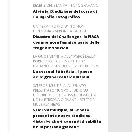
RECENSIONI STAMPA | FOTOGRAFIAMO
Al via la IX edizione del corso di
Calligrafia Fotografica
UN TEAM TROPPO UNITO NON
FUNZIONA. - VERONICA TALASSI
Disastro del Challenger: la NASA
commemora l’anniversario delle
tragedie spaziali
LA QUOTIDIANITÀ ALLA MERCÉ DELLA
PORNOGRAFIA | IISS - ISTITUTO
ITALIANO DI SESSUOLOGIA SCIENTIFICA
La sessualità in Asia: il paese
delle grandi contraddizioni
SCLEROSI MULTIPLA, AL SENATO
PRESENTATO NUOVO STUDIO SU
DISTURBO CHE È CAUSA DI DISABILITÀ
NELLA PERSONA GIOVANE | SCLEROSI
MULTIPLA NEWS
Sclerosi multipla, al Senato
presentato nuovo studio su
disturbo che è causa di disabilità
nella persona giovane