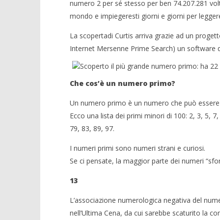
numero 2 per sé stesso per ben 74.207.281 volte
NOW VIEWING
mondo e impiegeresti giorni e giorni per leggere 
Scoperto il più grande numero
Crolla il
La scopertadi Curtis arriva grazie ad un progett
primo: ha 22 milioni di cifre
alleanza 
21/01/2016
21/01/2016
Internet Mersenne Prime Search) un software di
letizia
letizia
Che cos’è un numero primo?
Un numero primo è un numero che può essere di
Ecco una lista dei primi minori di 100: 2, 3, 5, 7,
79, 83, 89, 97.
I numeri primi sono numeri strani e curiosi.
Se ci pensate, la maggior parte dei numeri “sfo
13
L’associazione numerologica negativa del numer
nell’Ultima Cena, da cui sarebbe scaturito la co