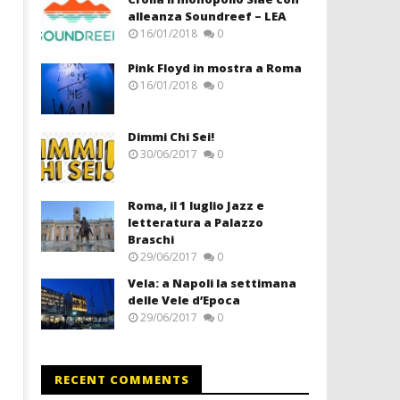
alleanza Soundreef – LEA
16/01/2018
0
Pink Floyd in mostra a Roma
16/01/2018
0
Dimmi Chi Sei!
30/06/2017
0
Roma, il 1 luglio Jazz e
letteratura a Palazzo
Braschi
29/06/2017
0
Vela: a Napoli la settimana
delle Vele d’Epoca
29/06/2017
0
RECENT COMMENTS