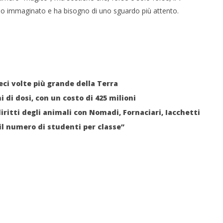
mo immaginato e ha bisogno di uno sguardo più attento.
eci volte più grande della Terra
 di dosi, con un costo di 425 milioni
iritti degli animali con Nomadi, Fornaciari, Iacchetti
 il numero di studenti per classe”