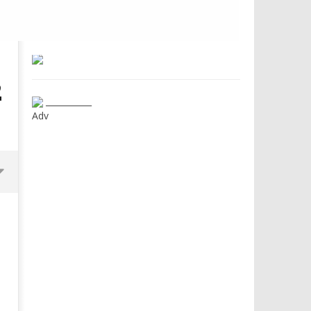
2
___________
Adv