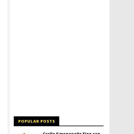
Dimmi Chi Sei!
Roma, il 1 luglio Jazz e le
a Palazzo Braschi
21/01/2016
letizia
21/01/2016
letizia
POPULAR POSTS
Crolla il monopolio Siae con