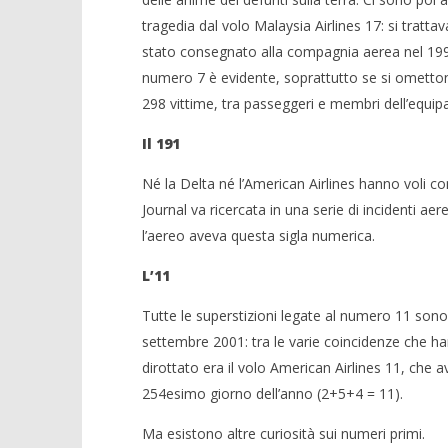
tragedia dal volo Malaysia Airlines 17: si trattav
stato consegnato alla compagnia aerea nel 1997
numero 7 è evidente, soprattutto se si omettono
298 vittime, tra passeggeri e membri dell’equipa
Il 191
Né la Delta né l’American Airlines hanno voli c
Journal va ricercata in una serie di incidenti aerei
l’aereo aveva questa sigla numerica.
L’11
Tutte le superstizioni legate al numero 11 sono
settembre 2001: tra le varie coincidenze che han
dirottato era il volo American Airlines 11, che 
254esimo giorno dell’anno (2+5+4 = 11).
Ma esistono altre curiosità sui numeri primi.