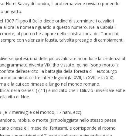
uoso Hotel Savoy di Londra, il problema viene ovviato ponendo
do un gatto.
l 1307 Filippo il Bello diede ordine di sterminare i cavalieri
 da allora la nomea riguardo a questo numero. Nella Cabala il
 morte, al punto che appare nella sinistra carta dei Tarocchi,
 sempre con valenza infausta, talvolta presagio di cambiamenti.
diverse ipotesi: una delle più avvalorate riconduce la credenza al
he anagrammato diventa VIXI (ho vissuto, quindi “sono morto”);
onfitte dell’esercito: la battaglia della foresta di Teutoburgo
ono annientate tre intere legioni (la XVII, la XVIII e la XIX),
ma e la cui eco rimase a lungo nel mondo romano.
lica: nella Genesi (7,11) è indicato che il Diluvio universale ebbe
ella vita di Noè.
(le 7 meraviglie del mondo, i 7 nani, ecc).
bandono, rabbia, o morte (simboleggiata nello stesso paese
ario cinese è il mese dei fantasmi, e corrisponde al ritorno
lcune superstizioni sul 7 legate agli aerei e rinverdite dalla