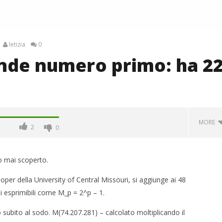
letizia
0
ande numero primo: ha 2
MORE
2
0
mo mai scoperto.
oper della University of Central Missouri, si aggiunge ai 48
i esprimibili come M_p = 2^p – 1.
 subito al sodo. M(74.207.281) – calcolato moltiplicando il