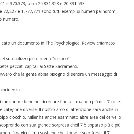
61 e 370.373, o tra 20.831.323 e 20.831.533.
 e 72,227 e 1,777,771 sono tutti esempi di numeri palindromi,
so numero.
blicato un documento in The Psychological Review chiamato
.
l suo utilizzo più o meno “mistico”.
sette peccati capitali ai Sette Sacramenti.
ovvero che la gente abbia bisogno di sentire un messaggio di
oincidenza.
unzionare bene nel ricordare fino a – ma non più di – 7 cose.
 categorie diverse. Il nostro arco di attenzione sarà anche in
colpo d’occhio. Miller ha anche esaminato altre aree del cervello
scoprendo con sua grande sorpresa cheil 7 è apparso più e più
 numero “magico”, ma sostiene che, forse e solo forse, il 7