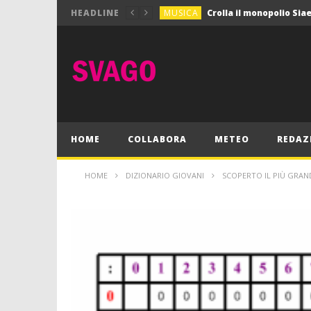
MUSICA
HEADLINE
MUSICA
Pink Floyd in mostra a
GIOCHI
Dimmi Chi Sei!
CULTURA
SPORT
Vela: a Napoli la settim
MUSICA
HOME
COLLABORA
METEO
REDAZ
HOME
DIZIONARIO GIOVANI
SCOPERTO IL PIÙ GRAND