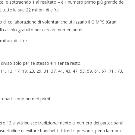
, e sottraendo 1 al risultato – è il numero primo più grande del
tutte le sue 22 milioni di cifre.
 monopolio Siae con
Pink Floyd in mostra a Roma
o di collaborazione di volontari che utilizzano il GIMPS (Gran
Soundreef - LEA
21/01/2016
letizia
 calcolo gratuito per cercare numeri primi.
viso solo per sé stesso e 1 senza resto.
 11, 13, 17, 19, 23, 29, 31, 37, 41, 43, 47, 53, 59, 61, 67, 71 , 73,
rtunati” sono numeri primi.
o 13 si attribuisce tradizionalmente al numero dei partecipanti
nsuetudine di evitare banchetti di tredici persone, pena la morte