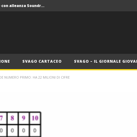
Crolla il monopolio Siae con alleanza Soundreef – LEA
 Roma
Roma, il 1 luglio Jazz e letteratura a Palazzo Braschi
ana delle Vele d’Epoca
Crolla il monopolio Siae con alleanza Soundreef – LEA
IONE
SVAGO CARTACEO
SVAGO – IL GIORNALE GIOVA
E NUMERO PRIMO: HA 22 MILIONI DI CIFRE