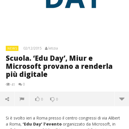
02/12/2015
letizia
NEWS
Scuola. ‘Edu Day’, Miur e
Microsoft provano a renderla
più digitale
0
41
0
0
Si è svolto ieri a Roma presso il centro congressi di via Alibert
a Roma,
‘Edu Day’
l’evento
organizzato da Microsoft, in