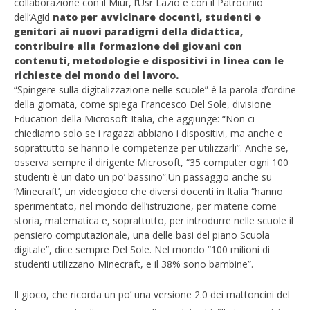
collaborazione con il Miur, l’Usr Lazio e con il Patrocinio
dell’Agid
nato per avvicinare docenti, studenti e
genitori ai nuovi paradigmi della didattica,
contribuire alla formazione dei giovani con
contenuti, metodologie e dispositivi in linea con le
richieste del mondo del lavoro.
“Spingere sulla digitalizzazione nelle scuole” è la parola d’ordine
della giornata, come spiega Francesco Del Sole, divisione
Education della Microsoft Italia, che aggiunge: “Non ci
chiediamo solo se i ragazzi abbiano i dispositivi, ma anche e
NOW VIEWING
soprattutto se hanno le competenze per utilizzarli”. Anche se,
osserva sempre il dirigente Microsoft, “35 computer ogni 100
Scuola. ‘Edu Day’, Miur e Microsoft provano a
Cro
studenti è un dato un po’ bassino”.Un passaggio anche su
renderla più digitale
LE
‘Minecraft’, un videogioco che diversi docenti in Italia “hanno
02/12/2015
02/
sperimentato, nel mondo dell’istruzione, per materie come
letizia
l
storia, matematica e, soprattutto, per introdurre nelle scuole il
pensiero computazionale, una delle basi del piano Scuola
digitale”, dice sempre Del Sole. Nel mondo “100 milioni di
studenti utilizzano Minecraft, e il 38% sono bambine”.
Il gioco, che ricorda un po’ una versione 2.0 dei mattoncini del