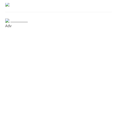
___________
Adv