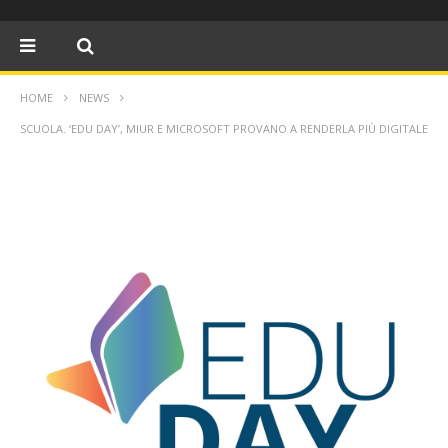
HOME
NEWS
SCUOLA. ‘EDU DAY’, MIUR E MICROSOFT PROVANO A RENDERLA PIÙ DIGITALE