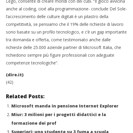
Lego, consente di creare mondi con dei cubi. “Il gioco avvicina
anche al coding, cioé alla programmazione- conclude Del Sole-
l’accrescimento delle culture digitali è un pilastro della
competitività, se pensiamo che il 19% delle richieste di lavoro
sono basate su un profilo tecnologico, e c’è un gap importante
tra domanda e offerta, come testimoniato anche dalle
richieste delle 25.000 aziende partner di Microsoft Italia, che
richiedono sempre più figure professionali con adeguate
competenze tecnologiche”.
(dire.it)
(42)
Related Posts:
Microsoft manda in pensione Internet Explorer
Miur: 3 milioni per i progetti didattici e la
formazione dei prof
Superiori: uno studente su 3 fuma a scuola