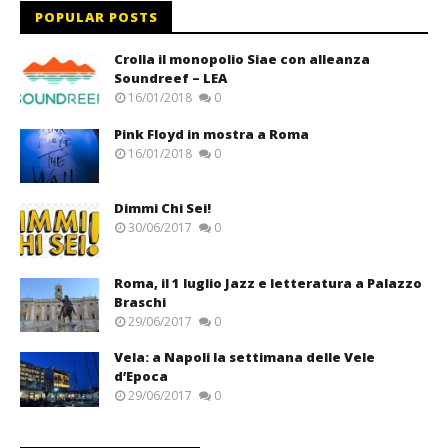
POPULAR POSTS
Crolla il monopolio Siae con alleanza
Soundreef – LEA
16/01/2018
0
Pink Floyd in mostra a Roma
16/01/2018
0
Dimmi Chi Sei!
30/06/2017
0
Roma, il 1 luglio Jazz e letteratura a Palazzo
Braschi
29/06/2017
0
Vela: a Napoli la settimana delle Vele
d’Epoca
29/06/2017
0