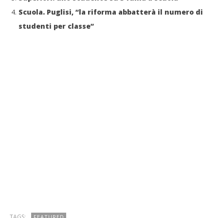
Scuola. Puglisi, “la riforma abbatterà il numero di
studenti per classe”
TAGS:
FEATURED