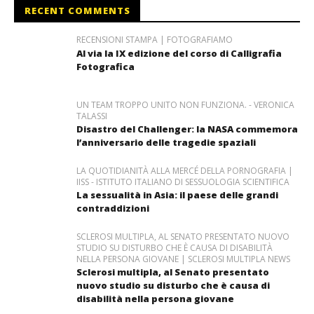
RECENT COMMENTS
RECENSIONI STAMPA | FOTOGRAFIAMO
Al via la IX edizione del corso di Calligrafia
Fotografica
UN TEAM TROPPO UNITO NON FUNZIONA. - VERONICA
TALASSI
Disastro del Challenger: la NASA commemora
l’anniversario delle tragedie spaziali
LA QUOTIDIANITÀ ALLA MERCÉ DELLA PORNOGRAFIA |
IISS - ISTITUTO ITALIANO DI SESSUOLOGIA SCIENTIFICA
La sessualità in Asia: il paese delle grandi
contraddizioni
SCLEROSI MULTIPLA, AL SENATO PRESENTATO NUOVO
STUDIO SU DISTURBO CHE È CAUSA DI DISABILITÀ
NELLA PERSONA GIOVANE | SCLEROSI MULTIPLA NEWS
Sclerosi multipla, al Senato presentato
nuovo studio su disturbo che è causa di
disabilità nella persona giovane