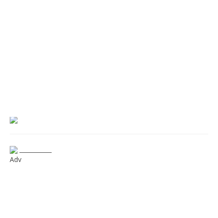
___________
Adv