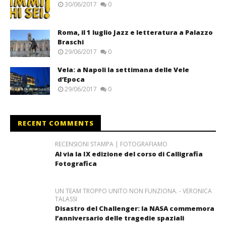
30/06/2017
0
Roma, il 1 luglio Jazz e letteratura a Palazzo
Braschi
29/06/2017
0
Vela: a Napoli la settimana delle Vele
d’Epoca
29/06/2017
0
RECENT COMMENTS
RECENSIONI STAMPA | FOTOGRAFIAMO
Al via la IX edizione del corso di Calligrafia
Fotografica
UN TEAM TROPPO UNITO NON FUNZIONA. - VERONICA
TALASSI
Disastro del Challenger: la NASA commemora
l’anniversario delle tragedie spaziali