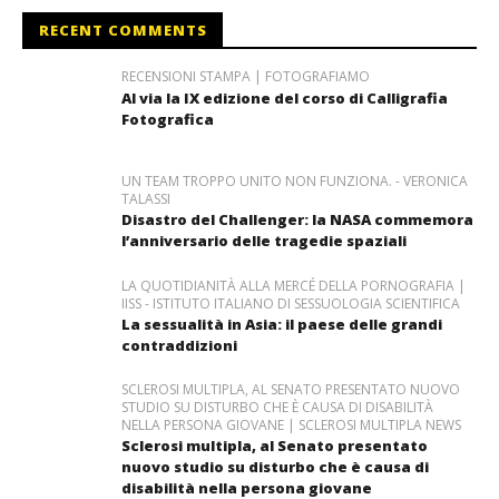
RECENT COMMENTS
RECENSIONI STAMPA | FOTOGRAFIAMO
Al via la IX edizione del corso di Calligrafia
Fotografica
UN TEAM TROPPO UNITO NON FUNZIONA. - VERONICA
TALASSI
Disastro del Challenger: la NASA commemora
l’anniversario delle tragedie spaziali
LA QUOTIDIANITÀ ALLA MERCÉ DELLA PORNOGRAFIA |
IISS - ISTITUTO ITALIANO DI SESSUOLOGIA SCIENTIFICA
La sessualità in Asia: il paese delle grandi
contraddizioni
SCLEROSI MULTIPLA, AL SENATO PRESENTATO NUOVO
STUDIO SU DISTURBO CHE È CAUSA DI DISABILITÀ
NELLA PERSONA GIOVANE | SCLEROSI MULTIPLA NEWS
Sclerosi multipla, al Senato presentato
nuovo studio su disturbo che è causa di
disabilità nella persona giovane