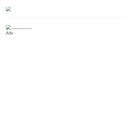
___________
Adv