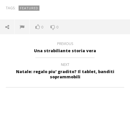
TAGS:
FEATURED
0
0
PREVIOUS
Una strabiliante storia vera
NEXT
Natale: regalo piu' gradito? Il tablet, banditi
soprammobili