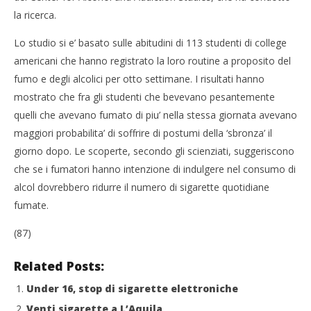
NOW VIEWING
la ricerca.
Sigarette peggiorano postumi sbronza
Cro
Lo studio si e’ basato sulle abitudini di 113 studenti di college
27/12/2012
LE
americani che hanno registrato la loro routine a proposito del
Redazione
27/
fumo e degli alcolici per otto settimane. I risultati hanno
R
mostrato che fra gli studenti che bevevano pesantemente
quelli che avevano fumato di piu’ nella stessa giornata avevano
maggiori probabilita’ di soffrire di postumi della ‘sbronza’ il
giorno dopo. Le scoperte, secondo gli scienziati, suggeriscono
che se i fumatori hanno intenzione di indulgere nel consumo di
alcol dovrebbero ridurre il numero di sigarette quotidiane
fumate.
(87)
Related Posts:
Under 16, stop di sigarette elettroniche
Venti sigarette a L’Aquila