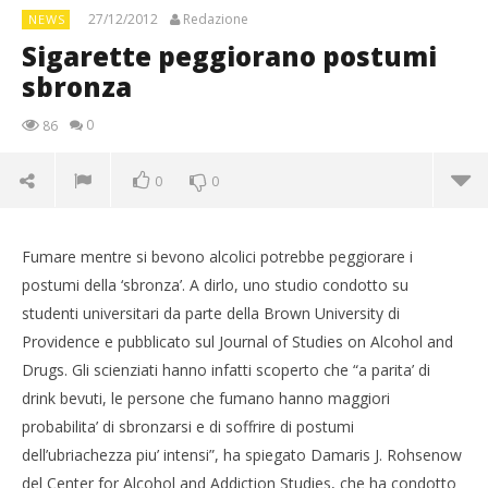
27/12/2012
Redazione
NEWS
Sigarette peggiorano postumi
sbronza
0
86
0
0
Fumare mentre si bevono alcolici potrebbe peggiorare i
postumi della ‘sbronza’. A dirlo, uno studio condotto su
studenti universitari da parte della Brown University di
Providence e pubblicato sul Journal of Studies on Alcohol and
Drugs. Gli scienziati hanno infatti scoperto che “a parita’ di
drink bevuti, le persone che fumano hanno maggiori
probabilita’ di sbronzarsi e di soffrire di postumi
dell’ubriachezza piu’ intensi”, ha spiegato Damaris J. Rohsenow
del Center for Alcohol and Addiction Studies, che ha condotto