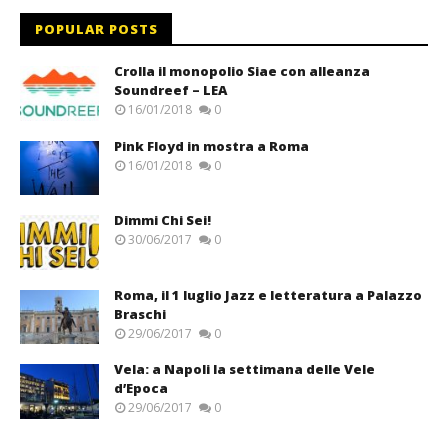
POPULAR POSTS
Crolla il monopolio Siae con alleanza
Soundreef – LEA
16/01/2018
0
Pink Floyd in mostra a Roma
16/01/2018
0
Dimmi Chi Sei!
30/06/2017
0
Roma, il 1 luglio Jazz e letteratura a Palazzo
Braschi
29/06/2017
0
Vela: a Napoli la settimana delle Vele
d’Epoca
29/06/2017
0