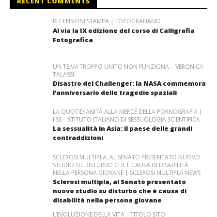
RECENT COMMENTS
RECENSIONI STAMPA | FOTOGRAFIAMO
Al via la IX edizione del corso di Calligrafia
Fotografica
UN TEAM TROPPO UNITO NON FUNZIONA. - VERONICA
TALASSI
Disastro del Challenger: la NASA commemora
l’anniversario delle tragedie spaziali
LA QUOTIDIANITÀ ALLA MERCÉ DELLA PORNOGRAFIA |
IISS - ISTITUTO ITALIANO DI SESSUOLOGIA SCIENTIFICA
La sessualità in Asia: il paese delle grandi
contraddizioni
SCLEROSI MULTIPLA, AL SENATO PRESENTATO NUOVO
STUDIO SU DISTURBO CHE È CAUSA DI DISABILITÀ
NELLA PERSONA GIOVANE | SCLEROSI MULTIPLA NEWS
Sclerosi multipla, al Senato presentato
nuovo studio su disturbo che è causa di
disabilità nella persona giovane
L’EVOLUZIONE DELLA VITA – TITOLO SITO