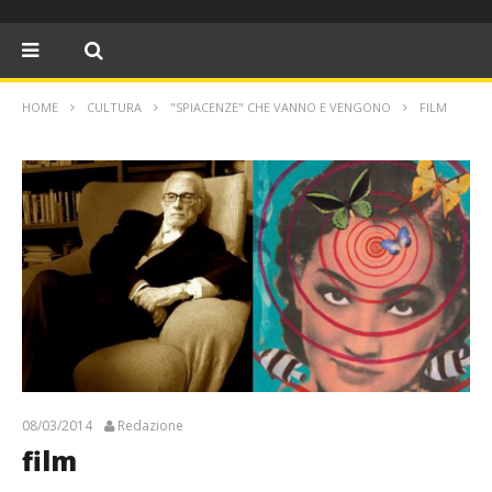
HOME
CULTURA
"SPIACENZE" CHE VANNO E VENGONO
FILM
08/03/2014
Redazione
film