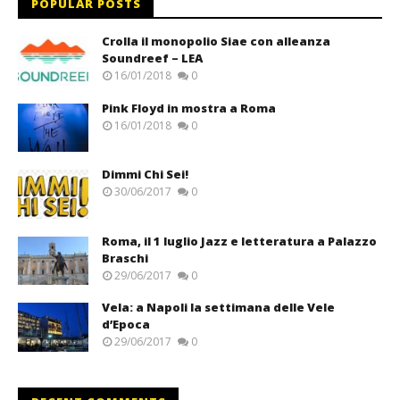
POPULAR POSTS
Crolla il monopolio Siae con alleanza
Soundreef – LEA
16/01/2018
0
Pink Floyd in mostra a Roma
16/01/2018
0
Dimmi Chi Sei!
30/06/2017
0
Roma, il 1 luglio Jazz e letteratura a Palazzo
Braschi
29/06/2017
0
Vela: a Napoli la settimana delle Vele
d’Epoca
29/06/2017
0