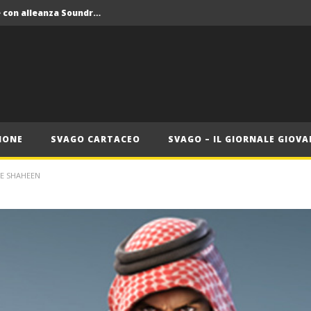
Crolla il monopolio Siae con alleanza Soundreef – LEA
 Roma
Roma, il 1 luglio Jazz e letteratura a Palazzo Braschi
ana delle Vele d’Epoca
Crolla il monopolio Siae con alleanza Soundreef – LEA
IONE
SVAGO CARTACEO
SVAGO – IL GIORNALE GIOVA
RE SHAHEEN