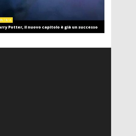
CINEMA
INEMA
Cinema: il r
rry Potter, il nuovo capitolo è già un successo
settembre c