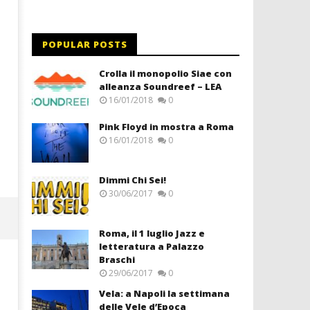
POPULAR POSTS
Crolla il monopolio Siae con
alleanza Soundreef – LEA
16/01/2018
0
Pink Floyd in mostra a Roma
16/01/2018
0
Dimmi Chi Sei!
30/06/2017
0
Roma, il 1 luglio Jazz e
letteratura a Palazzo
Braschi
29/06/2017
0
Vela: a Napoli la settimana
delle Vele d’Epoca