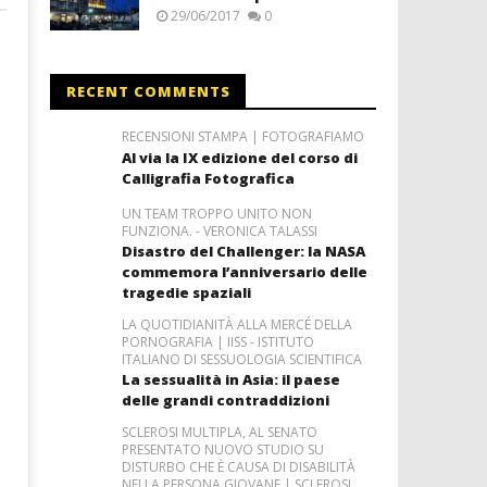
29/06/2017
0
RECENT COMMENTS
RECENSIONI STAMPA | FOTOGRAFIAMO
Al via la IX edizione del corso di
Calligrafia Fotografica
UN TEAM TROPPO UNITO NON
FUNZIONA. - VERONICA TALASSI
Disastro del Challenger: la NASA
commemora l’anniversario delle
tragedie spaziali
LA QUOTIDIANITÀ ALLA MERCÉ DELLA
PORNOGRAFIA | IISS - ISTITUTO
ITALIANO DI SESSUOLOGIA SCIENTIFICA
La sessualità in Asia: il paese
delle grandi contraddizioni
SCLEROSI MULTIPLA, AL SENATO
PRESENTATO NUOVO STUDIO SU
DISTURBO CHE È CAUSA DI DISABILITÀ
NELLA PERSONA GIOVANE | SCLEROSI