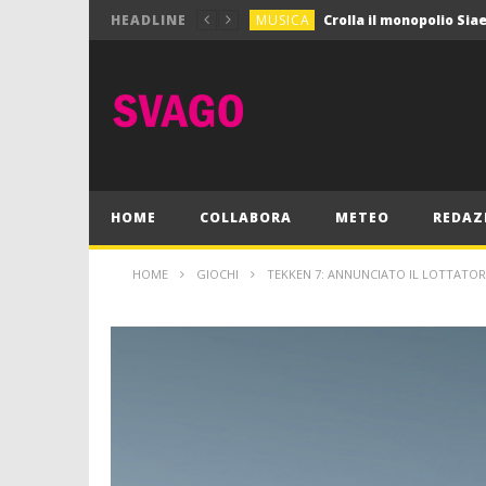
MUSICA
HEADLINE
MUSICA
Pink Floyd in mostra a
GIOCHI
Dimmi Chi Sei!
CULTURA
SPORT
Vela: a Napoli la settim
MUSICA
HOME
COLLABORA
METEO
REDAZ
HOME
GIOCHI
TEKKEN 7: ANNUNCIATO IL LOTTATO