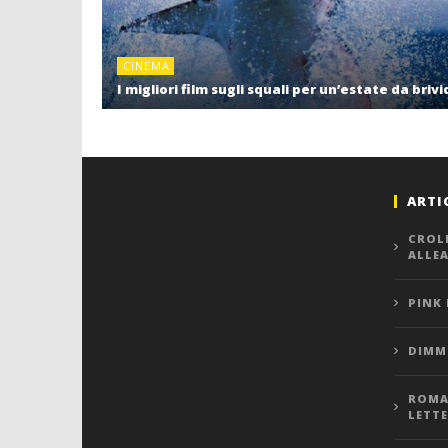
CINEMA
I migliori film sugli squali per un’estate da brivi
ARTI
CROL
ALLE
PINK
DIMMI
ROMA,
LETT