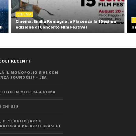
CINEMA
C
Cinema, Emilia Romagna: a Piacenza la 15esima
di
edizione di Concorto Film Festival
Ha
COLI RECENTI
LA IL MONOPOLIO SIAE CON
ANZA SOUNDREEF – LEA
 FLOYD IN MOSTRA A ROMA
 CHI SEI!
 IL 1 LUGLIO JAZZ E
ERATURA A PALAZZO BRASCHI