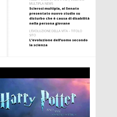
MULTIPLA NEWS
Sclerosi multipla, al Senato
presentato nuovo studio su
disturbo che è causa di disabilità
nella persona giovane
L’EVOLUZIONE DELLA VITA – TITOLO
SITO
L’evoluzione dell’uomo secondo
la scienza