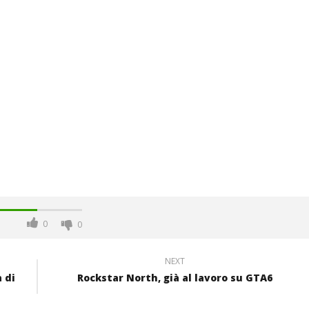
0
0
NEXT
 di
Rockstar North, già al lavoro su GTA6