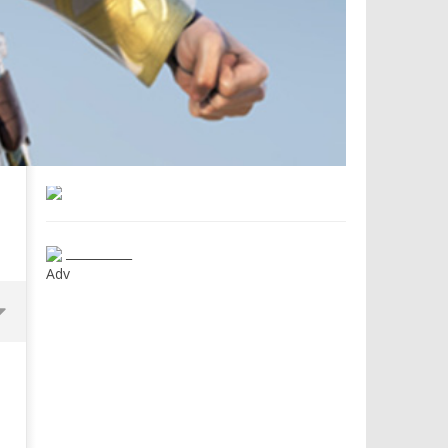
___________
Adv