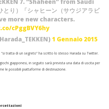
KKEN 7. “Shaheen” from Saudi
ラ(のひとり）「シャヒーン（サウジアラビ
more new characters.
t.co/cPggBVY6hy
 monopolio Siae con
Pink Floyd in mostra a Roma
Soundreef - LEA
02/01/2015
@Harada_TEKKEN)
1 Gennaio 2015
Redazione
e
“si tratta di un segreto” ha scritto lo stesso Harada su Twitter.
giochi giapponesi, in seguito sarà prevista una data di uscita per
me le possibili piattaforme di destinazione.
ercettazioni