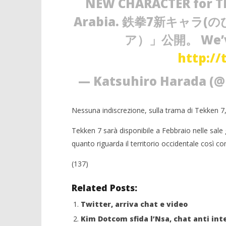
NEW CHARACTER for TE
Arabia. 鉄拳7新キャ
NOW VIEWING
ア）」公開。 We’ve 
Tekken 7: annunciato il lottatore
http://
Shaheen
Crolla il
alleanza 
02/01/2015
— Katsuhiro Harada (
Redazione
02/01/2015
Redazion
Nessuna indiscrezione, sulla trama di Tekken 7, 
Tekken 7 sarà disponibile a Febbraio nelle sale 
quanto riguarda il territorio occidentale così co
(137)
Related Posts:
Twitter, arriva chat e video
Kim Dotcom sfida l’Nsa, chat anti int