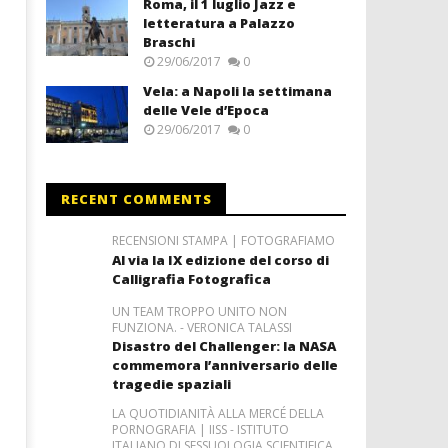
Roma, il 1 luglio Jazz e
letteratura a Palazzo
Braschi
29/06/2017
0
Vela: a Napoli la settimana
delle Vele d’Epoca
29/06/2017
0
RECENT COMMENTS
RECENSIONI STAMPA | FOTOGRAFIAMO
Al via la IX edizione del corso di
Calligrafia Fotografica
UN TEAM TROPPO UNITO NON
FUNZIONA. - VERONICA TALASSI
Disastro del Challenger: la NASA
commemora l’anniversario delle
tragedie spaziali
LA QUOTIDIANITÀ ALLA MERCÉ DELLA
PORNOGRAFIA | IISS - ISTITUTO
ITALIANO DI SESSUOLOGIA SCIENTIFICA