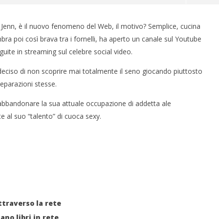
 Jenn, è il nuovo fenomeno del Web, il motivo? Semplice, cucina
bra poi così brava tra i fornelli, ha aperto un canale sul Youtube
ite in streaming sul celebre social video.
deciso di non scoprire mai totalmente il seno giocando piuttosto
preparazioni stesse.
abbandonare la sua attuale occupazione di addetta ale
 monopolio Siae con
Pink Floyd in mostra a Roma
e al suo “talento” di cuoca sexy.
Soundreef - LEA
18/03/2015
Redazione
e
traverso la rete
ano libri in rete