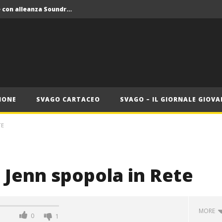
Crolla il monopolio Siae con alleanza Soundreef – LEA
 Roma
Roma, il 1 luglio Jazz e letteratura a Palazzo Braschi
ana delle Vele d’Epoca
Crolla il monopolio Siae con alleanza Soundreef – LEA
IONE
SVAGO CARTACEO
SVAGO – IL GIORNALE GIOVA
TE
, Jenn spopola in Rete
MORE
0
1