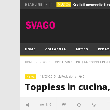
MUSICA
HEADLINE
MUSICA
Pink Floyd in mostra a
GIOCHI
Dimmi Chi Sei!
CULTURA
SPORT
Vela: a Napoli la settim
MUSICA
HOME
COLLABORA
METEO
REDAZ
HOME
NEWS
TOPPLESS IN CUCINA, JENN SPOPOLA IN RE
18/03/2015
Redazione
0
NEWS
Toppless in cucina
846