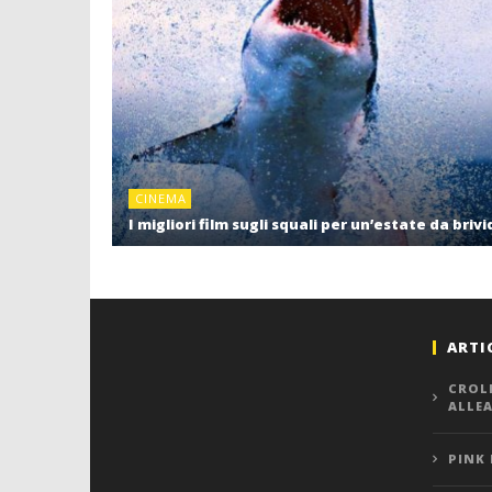
CINEMA
I migliori film sugli squali per un’estate da brivi
ARTI
CROL
ALLE
PINK