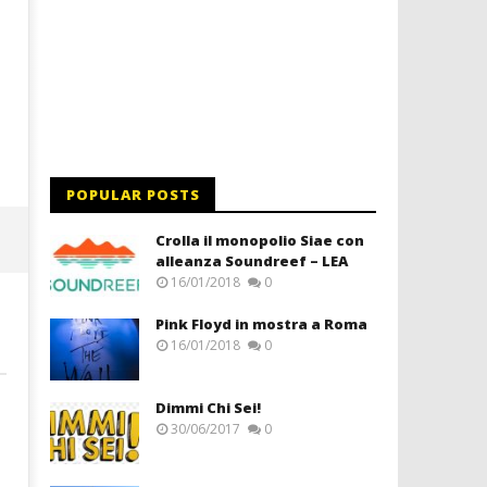
POPULAR POSTS
Crolla il monopolio Siae con
alleanza Soundreef – LEA
16/01/2018
0
Pink Floyd in mostra a Roma
16/01/2018
0
Dimmi Chi Sei!
30/06/2017
0