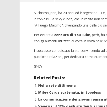
Si chiama Jenn, ha 24 anni ed è argentina… Lei,
in topless. La sexy cuoca, che in realtà non sem
“A Fuego Máximo”, diventando una delle più segu
Per evitarela
censura di YouTube
, però, ha 
NOW VIEWING
con gli alimenti utilizzati di volta in volta nelle 
Toppless in cucina, Jenn spopola
in Rete
Il successo conquistato la sta convincendo ad 
18/03/2015
Crolla il
pubbliche relazioni, per dedicarsi completament
Redazione
alleanza 
18/03/2015
(847)
Redazion
Related Posts:
Nella rete di Simona
Miley Cyrus scatenata, in toppless
La comunicazione dei giovani passa at
Venezia: il 12% degli studenti acquist