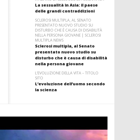
La sessualità in Asia: il paese
delle grandi contraddizioni
SCLEROSI MULTIPLA, AL SENATO
PRESENTATO NUOVO STUDIO SU
DISTURBO CHE È CAUSA DI DISABILITÀ
NELLA PERSONA GIOVANE | SCLEROSI
MULTIPLA NEWS
Sclerosi multipla, al Senato
presentato nuovo studio su
disturbo che è causa di disabilità
nella persona giovane
L’EVOLUZIONE DELLA VITA – TITOLO
SITO
L’evoluzione dell’uomo secondo
la scienza