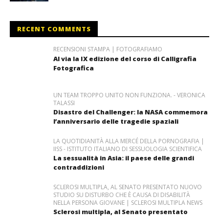
RECENT COMMENTS
RECENSIONI STAMPA | FOTOGRAFIAMO
Al via la IX edizione del corso di Calligrafia
Fotografica
UN TEAM TROPPO UNITO NON FUNZIONA. - VERONICA
TALASSI
Disastro del Challenger: la NASA commemora
l’anniversario delle tragedie spaziali
LA QUOTIDIANITÀ ALLA MERCÉ DELLA PORNOGRAFIA |
IISS - ISTITUTO ITALIANO DI SESSUOLOGIA SCIENTIFICA
La sessualità in Asia: il paese delle grandi
contraddizioni
SCLEROSI MULTIPLA, AL SENATO PRESENTATO NUOVO
STUDIO SU DISTURBO CHE È CAUSA DI DISABILITÀ
NELLA PERSONA GIOVANE | SCLEROSI MULTIPLA NEWS
Sclerosi multipla, al Senato presentato