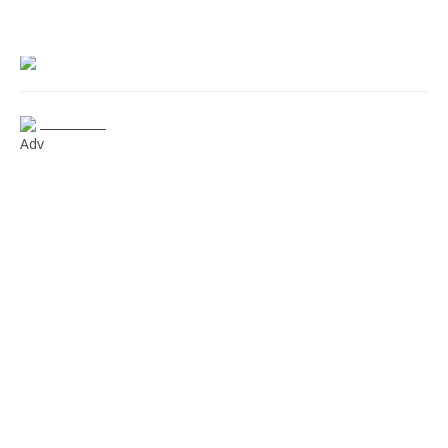
___________
Adv