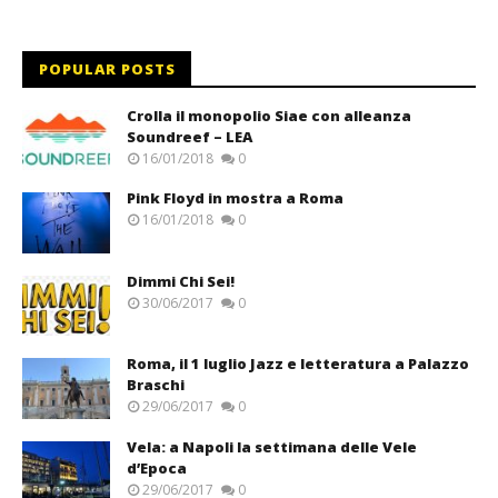
POPULAR POSTS
Crolla il monopolio Siae con alleanza
Soundreef – LEA
16/01/2018
0
Pink Floyd in mostra a Roma
16/01/2018
0
Dimmi Chi Sei!
30/06/2017
0
Roma, il 1 luglio Jazz e letteratura a Palazzo
Braschi
29/06/2017
0
Vela: a Napoli la settimana delle Vele
d’Epoca
29/06/2017
0