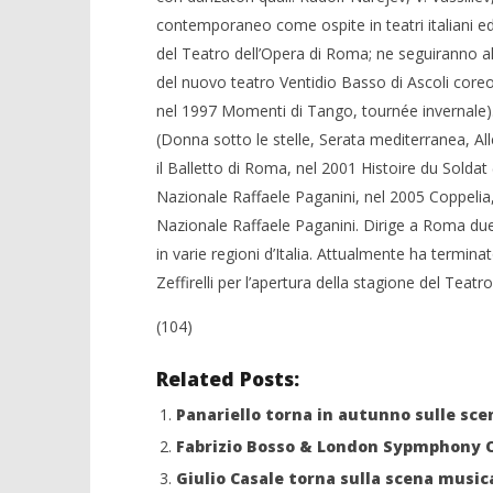
contemporaneo come ospite in teatri italiani ed
del Teatro dell’Opera di Roma; ne seguiranno alt
del nuovo teatro Ventidio Basso di Ascoli coreo
nel 1997 Momenti di Tango, tournée invernale).
(Donna sotto le stelle, Serata mediterranea, All
il Balletto di Roma, nel 2001 Histoire du Solda
Nazionale Raffaele Paganini, nel 2005 Coppelia
Nazionale Raffaele Paganini. Dirige a Roma due s
in varie regioni d’Italia. Attualmente ha termin
Zeffirelli per l’apertura della stagione del Teatr
(104)
Related Posts:
Panariello torna in autunno sulle sc
Fabrizio Bosso & London Sypmphony O
Giulio Casale torna sulla scena musica