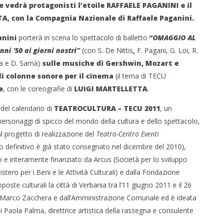
 vedrà protagonisti l’etoile RAFFAELE PAGANINI e il
A, con la Compagnia Nazionale di Raffaele Paganini.
anini
porterà in scena lo spettacolo di balletto
“
OMAGGIO AL
ni ’50 ai giorni nostri”
(con S. De Nittis
,
F. Pagani, G. Loi, R.
 monopolio Siae con
Pink Floyd in mostra a Roma
nza e D. Samà)
sulle musiche di Gershwin, Mozart e
Soundreef - LEA
19/07/2011
 di colonne sonore per il cinema
(il tema di TECU
Redazione
e
e
, con le coreografie di
LUIGI MARTELLETTA
.
e del calendario di
TEATROCULTURA – TECU 2011
, un
personaggi di spicco del mondo della cultura e dello spettacolo,
progetto di realizzazione del
Teatro-Centro Eventi
to definitivo è già stato consegnato nel dicembre del 2010),
o e interamente finanziato da Arcus (Società per lo sviluppo
istero per i Beni e le Attività Culturali) e dalla Fondazione
oste culturali la città di Verbania tra l’11 giugno 2011 e il 26
a Marco Zacchera e dall’Amministrazione Comunale ed è ideata
 Paola Palma, direttrice artistica della rassegna e consulente