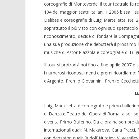
coreografie di Monteverde. Il tour teatrale fa reg
104 dei maggiori teatri italiani. Il 2005 bissa 
Delibes e coreografie di Luigi Martelletta. Nel 2
soprattutto il più visto con ogni suo spettacolo e
riconoscimento, decide di fondare la Compagnia
una sua produzione che debutterà il prossimo
musiche di Astor Piazzola e coreografie di Luigi
Il tour si protrarrà poi fino a fine aprile 2007 e
i numerosi riconoscimenti e premi ricordiamo:
d’Argento, Premio Giovannini, Premio Cecchetti
L
Luigi Martelletta è coreografo e primo ballerino d
di Danza e Teatro dell’Opera di Roma, a soli se
diventa Primo Ballerino. Da allora ha sempre dan
internazionali quali: N. Makarova, Carla Fracci, 
con danzatori quali: Rudolf Nurejev, V. Vassilie