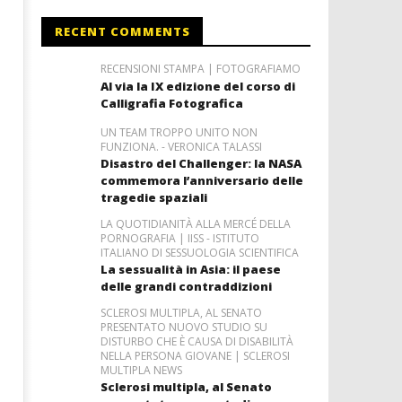
RECENT COMMENTS
RECENSIONI STAMPA | FOTOGRAFIAMO
Al via la IX edizione del corso di
Calligrafia Fotografica
UN TEAM TROPPO UNITO NON
FUNZIONA. - VERONICA TALASSI
Disastro del Challenger: la NASA
commemora l’anniversario delle
tragedie spaziali
LA QUOTIDIANITÀ ALLA MERCÉ DELLA
PORNOGRAFIA | IISS - ISTITUTO
ITALIANO DI SESSUOLOGIA SCIENTIFICA
La sessualità in Asia: il paese
delle grandi contraddizioni
SCLEROSI MULTIPLA, AL SENATO
PRESENTATO NUOVO STUDIO SU
DISTURBO CHE È CAUSA DI DISABILITÀ
NELLA PERSONA GIOVANE | SCLEROSI
MULTIPLA NEWS
Sclerosi multipla, al Senato