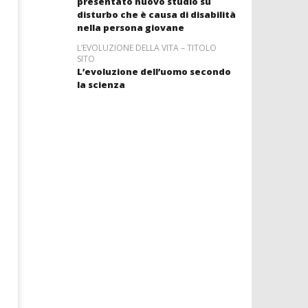
presentato nuovo studio su
disturbo che è causa di disabilità
nella persona giovane
L’EVOLUZIONE DELLA VITA – TITOLO
SITO
L’evoluzione dell’uomo secondo
la scienza