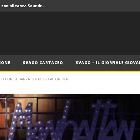
Crolla il monopolio Siae con alleanza Soundreef – LEA
 Roma
Roma, il 1 luglio Jazz e letteratura a Palazzo Braschi
ana delle Vele d’Epoca
Crolla il monopolio Siae con alleanza Soundreef – LEA
IONE
SVAGO CARTACEO
SVAGO – IL GIORNALE GIOVA
O CON LA DANZA ‘OMAGGIO AL CINEMA’