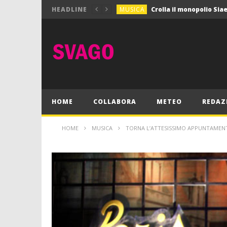
MUSICA
HEADLINE
MUSICA
Pink Floyd in mostra a
GIOCHI
Dimmi Chi Sei!
CULTURA
SPORT
Vela: a Napoli la settim
MUSICA
HOME
COLLABORA
METEO
REDAZ
HOME
MUSICA
TORNA L’ATTESISSIMO APPUNTAMENT