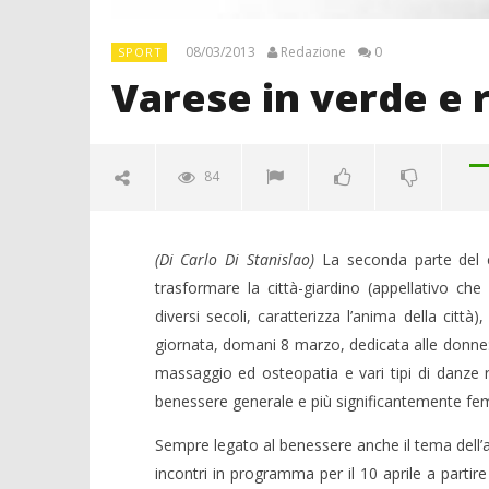
08/03/2013
Redazione
0
SPORT
Varese in verde e r
84
(Di Carlo Di Stanislao)
La seconda parte del c
trasformare la città-giardino (appellativo ch
diversi secoli, caratterizza l’anima della citt
giornata, domani 8 marzo, dedicata alle donne
NOW VIEWING
massaggio ed osteopatia e vari tipi di danze ri
Varese in verde e rosa e per S.
benessere generale e più significantemente fem
Giorgio
Sempre legato al benessere anche il tema dell’ali
08/03/2013
Crolla il
Redazione
incontri in programma per il 10 aprile a partir
alleanza 