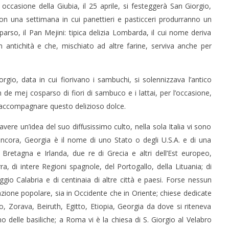
n occasione della Giubia, il 25 aprile, si festeggerà San Giorgio,
Redazione
e
, con una settimana in cui panettieri e pasticceri produrranno un
arso, il Pan Mejini: tipica delizia Lombarda, il cui nome deriva
n antichità e che, mischiato ad altre farine, serviva anche per
orgio, data in cui fiorivano i sambuchi, si solennizzava l’antico
 de mej cosparso di fiori di sambuco e i lattai, per l’occasione,
er accompagnare questo delizioso dolce.
vere un’idea del suo diffusissimo culto, nella sola Italia vi sono
cora, Georgia è il nome di uno Stato o degli U.S.A. e di una
 Bretagna e Irlanda, due re di Grecia e altri dell’Est europeo,
a, di intere Regioni spagnole, del Portogallo, della Lituania; di
o Calabria e di centinaia di altre città e paesi. Forse nessun
azione popolare, sia in Occidente che in Oriente; chiese dedicate
, Zorava, Beiruth, Egitto, Etiopia, Georgia da dove si riteneva
delle basiliche; a Roma vi è la chiesa di S. Giorgio al Velabro