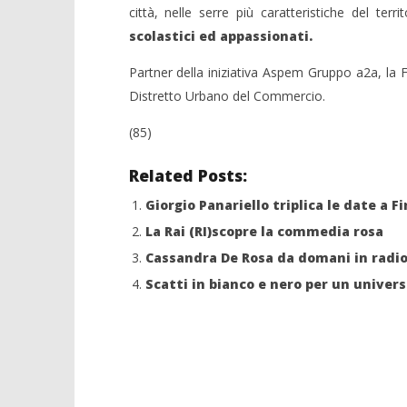
città, nelle serre più caratteristiche del terr
scolastici ed appassionati.
Partner della iniziativa Aspem Gruppo a2a, la 
Distretto Urbano del Commercio.
(85)
Related Posts:
Giorgio Panariello triplica le date a F
La Rai (RI)scopre la commedia rosa
Cassandra De Rosa da domani in radio 
Scatti in bianco e nero per un univers