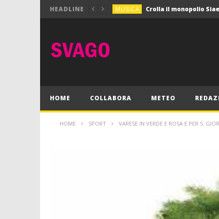
MUSICA
HEADLINE
MUSICA
Pink Floyd in mostra a
GIOCHI
Dimmi Chi Sei!
CULTURA
SPORT
Vela: a Napoli la settim
MUSICA
HOME
COLLABORA
METEO
REDAZ
HOME
SPORT
VARESE IN VERDE E ROSA E PER S. GIO