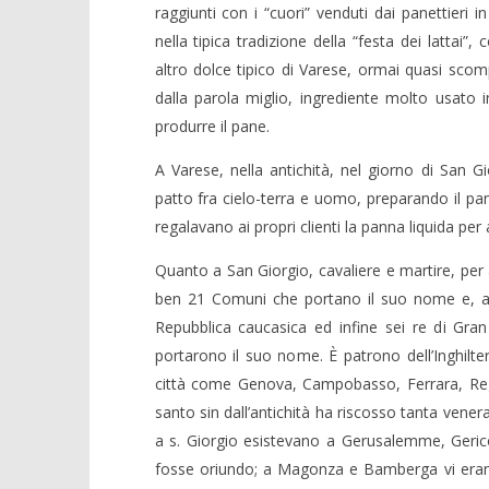
raggiunti con i “cuori” venduti dai panettieri i
08/03/2013
Redazion
nella tipica tradizione della “festa dei lattai”
altro dolce tipico di Varese, ormai quasi scomp
dalla parola miglio, ingrediente molto usato i
produrre il pane.
A Varese, nella antichità, nel giorno di San Gi
patto fra cielo-terra e uomo, preparando il pan
regalavano ai propri clienti la panna liquida p
Quanto a San Giorgio, cavaliere e martire, per a
ben 21 Comuni che portano il suo nome e, an
Repubblica caucasica ed infine sei re di Gran
portarono il suo nome. È patrono dell’Inghilterr
città come Genova, Campobasso, Ferrara, Reggi
santo sin dall’antichità ha riscosso tanta vener
a s. Giorgio esistevano a Gerusalemme, Gerico
fosse oriundo; a Magonza e Bamberga vi erano 