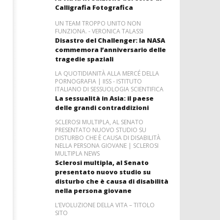
Calligrafia Fotografica
UN TEAM TROPPO UNITO NON
FUNZIONA. - VERONICA TALASSI
Disastro del Challenger: la NASA
commemora l’anniversario delle
tragedie spaziali
LA QUOTIDIANITÀ ALLA MERCÉ DELLA
PORNOGRAFIA | IISS - ISTITUTO
ITALIANO DI SESSUOLOGIA SCIENTIFICA
La sessualità in Asia: il paese
delle grandi contraddizioni
SCLEROSI MULTIPLA, AL SENATO
PRESENTATO NUOVO STUDIO SU
DISTURBO CHE È CAUSA DI DISABILITÀ
NELLA PERSONA GIOVANE | SCLEROSI
MULTIPLA NEWS
Sclerosi multipla, al Senato
presentato nuovo studio su
disturbo che è causa di disabilità
nella persona giovane
L’EVOLUZIONE DELLA VITA – TITOLO
SITO