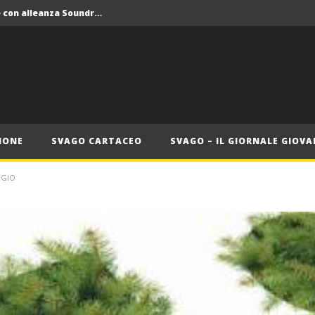
Crolla il monopolio Siae con alleanza Soundreef – LEA
 Roma
Roma, il 1 luglio Jazz e letteratura a Palazzo Braschi
ana delle Vele d’Epoca
Crolla il monopolio Siae con alleanza Soundreef – LEA
IONE
SVAGO CARTACEO
SVAGO – IL GIORNALE GIOVA
RGIO