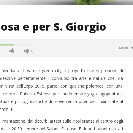
osa e per S. Giorgio
MORE
0
0
alendario di Varese green city, il progetto che si propone di
e descrive perfettamente il connubio tra arte e natura che, da
à), in vista dell’Expo 2015, parte, con qualche polemica, con una
: tre ore a Palazzo Estense per sperimentare yoga, agopuntura,
tuali e psicoginnastiche di provenienza orientale, indirizzate al
minile.
mentazione, dai disturbi ai test sulle intolleranze al centro degli
 monopolio Siae con
Pink Floyd in mostra a Roma
e dalle 20.30 sempre nel Salone Estense. E dopo i buoni risultati
Soundreef - LEA
08/03/2013