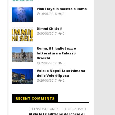
Pink Floyd in mostra a Roma
16/01/2018
0
Dimmi Chi Sei!
30/06/2017
0
Roma, il 1 luglio Jazz e
letteratura a Palazzo
Braschi
29/06/2017
0
Vela: a Napoli la settimana
delle Vele d’Epoca
29/06/2017
0
RECENT COMMENTS
RECENSIONI STAMPA | FOTOGRAFIAMO
Al via la IX edizione del corso di