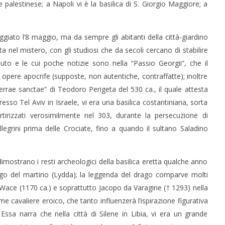
e palestinese; a Napoli vi è la basilica di S. Giorgio Maggiore; a
eggiato l’8 maggio, ma da sempre gli abitanti della città-giardino
 nel mistero, con gli studiosi che da secoli cercano di stabilire
to e le cui poche notizie sono nella “Passio Georgii”, che il
 opere apocrife (supposte, non autentiche, contraffatte); inoltre
errae sanctae” di Teodoro Perigeta del 530 ca., il quale attesta
esso Tel Aviv in Israele, vi era una basilica costantiniana, sorta
irizzati verosimilmente nel 303, durante la persecuzione di
llegrini prima delle Crociate, fino a quando il sultano Saladino
 dimostrano i resti archeologici della basilica eretta qualche anno
go del martirio (Lydda); la leggenda del drago comparve molti
Wace (1170 ca.) e soprattutto Jacopo da Varagine († 1293) nella
 cavaliere eroico, che tanto influenzerà l’ispirazione figurativa
. Essa narra che nella città di Silene in Libia, vi era un grande