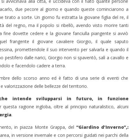
si avvicinava alla città, e uccideva con il fiato quante persone
r placarlo, due pecore al giorno e quando queste cominciarono a
tirato a sorte. Un giorno fu estratta la giovane figlia del re, il
tà del regno, ma il popolo si ribellò, avendo visto morire tanti
 alla fine dovette cedere e la giovane fanciulla piangente si avviò
uel frangente il giovane cavaliere Giorgio, il quale saputo
cipessina, promettendole il suo intervento per salvarla e quando il
pestifero dalle narici, Giorgio non si spaventò, salì a cavallo e
endolo e facendolo cadere a terra.
embre dello scorso anno ed è fatto di una serie di eventi che
e valorizzazione delle bellezze del territorio.
che intende svilupparsi in futuro, in funzione
 questa ragione ingloba, oltre al principio naturalistico, alcuni
ergia
.
timento, in piazza Monte Grappa, del
“
Giardino d’Inverno”,:
area, in versione invernale e con percorsi guidati nei parchi della