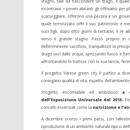
stagno, tale da nascondere un drago, il quale 
incontrava. I poveri abitanti gli offrivano pe
scarseggiare, offrirono una pecora e un giovane 
quale terrorizzato offrì il suo patrimonio e me
suoi figli, dopo otto giorni di tentativi, il re
verso il grande stagno. Passò proprio in q
dell’imminente sacrificio, tranquillizzò la prin
drago uscì dalle acque, sprizzando fuoco e fumo 
affrontandolo lo trafisse con la sua lancia, fer
Il progetto Varese green city è partito a dic
coniugano qualità di vita, rispetto dell’ambiente 
Progetto encomiabile ed ambizioso
a
dell’Esposizione Universale del 2015.
Per
concetti essenziali come la
nutrizione e l’en
A dicembre scorso i primi passi, con l’alles
riproduzione di un ambiente naturale tipico dell’