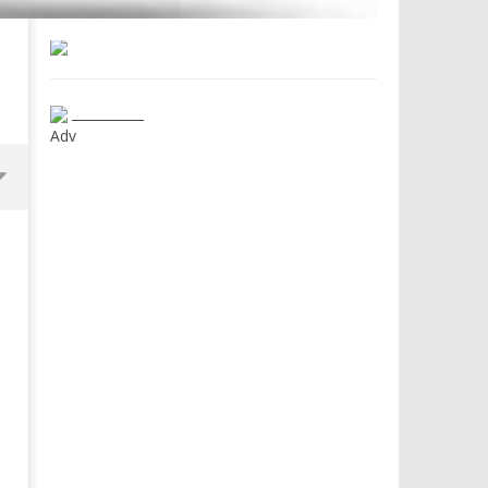
___________
Adv
Dimmi Chi Sei!
Roma, il 1 luglio Jazz e le
a Palazzo Braschi
08/03/2013