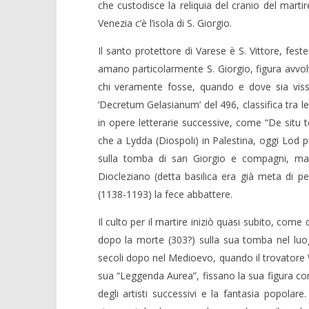
che custodisce la reliquia del cranio del martir
Venezia c’è l’isola di S. Giorgio.
Il santo protettore di Varese è S. Vittore, fest
amano particolarmente S. Giorgio, figura avvolta
chi veramente fosse, quando e dove sia vissu
‘Decretum Gelasianum’ del 496, classifica tra le
in opere letterarie successive, come “De situ t
che a Lydda (Diospoli) in Palestina, oggi Lod pr
sulla tomba di san Giorgio e compagni, mart
Diocleziano (detta basilica era già meta di pe
(1138-1193) la fece abbattere.
Il culto per il martire iniziò quasi subito, come
dopo la morte (303?) sulla sua tomba nel luo
secoli dopo nel Medioevo, quando il trovatore 
sua “Leggenda Aurea”, fissano la sua figura come
degli artisti successivi e la fantasia popolare