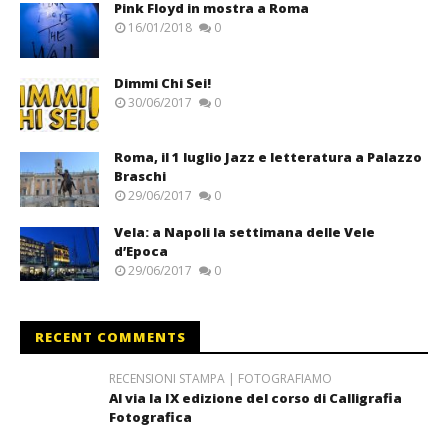
Pink Floyd in mostra a Roma
16/01/2018
0
Dimmi Chi Sei!
30/06/2017
0
Roma, il 1 luglio Jazz e letteratura a Palazzo
Braschi
29/06/2017
0
Vela: a Napoli la settimana delle Vele
d’Epoca
29/06/2017
0
RECENT COMMENTS
RECENSIONI STAMPA | FOTOGRAFIAMO
Al via la IX edizione del corso di Calligrafia
Fotografica