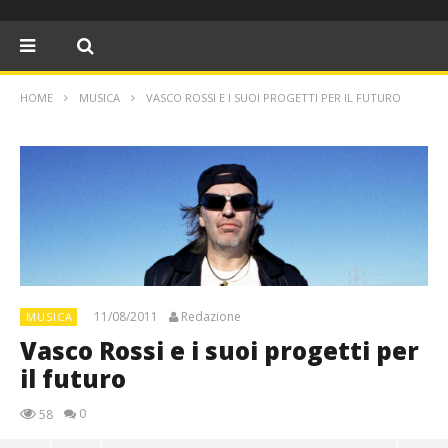
HOME
MUSICA
VASCO ROSSI E I SUOI PROGETTI PER IL FUTURO
11/08/2011
Redazione
MUSICA
Vasco Rossi e i suoi progetti per
il futuro
0
58