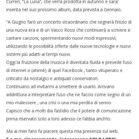
Curreri, “La Luna”, che verrà prodotta in autunno e sara’
inserita nel suo prossimo album, data prevista a Gennaio.
“A Giugno farò un concerto straordinario che segnerà l’inizio di
una nuova era e di un Vasco Rossi che continuerà a scrivere e
cantare canzoni, sperimentando nuovi modi espressivi,
utilizzando le possibilità offerte dalle nuove tecnologie e nuovi
sistemi più adatti ai tempi nuovi.
Oggi la fruizione della musica è diventata fluida e prevede l’uso
di internet e (ahimè) di quel FaceBook , tanto vituperato e
criticato da nostalgici e antiquati conservatori.
Continuano ad invitarmi a smettere di usarlo. Arrivano
addirittura a interpretare l’uso che ne faccio come segno di un
mio malessere , una crisi o una mia perdita di senno.
Capisco che a molti dia fastidio che il potere di comunicazione
prima riservato solo a loro adesso ce l’abbia anch’io.
Ma ai miei fans fa piacere questa mia presenza sul web.