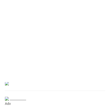
___________
Adv