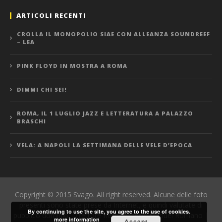
ARTICOLI RECENTI
CROLLA IL MONOPOLIO SIAE CON ALLEANZA SOUNDREEF
– LEA
PINK FLOYD IN MOSTRA A ROMA
DIMMI CHI SEI!
ROMA, IL 1 LUGLIO JAZZ E LETTERATURA A PALAZZO
BRASCHI
VELA: A NAPOLI LA SETTIMANA DELLE VELE D’EPOCA
Copyright © 2015 Svago. All right reserved. Alcune delle foto
presenti sono state prese da Internet, e quindi valutate di
By continuing to use the site, you agree to the use of cookies.
pubblico dominio. Direttore Responsabile: Manuel Romano |
more information
Accept