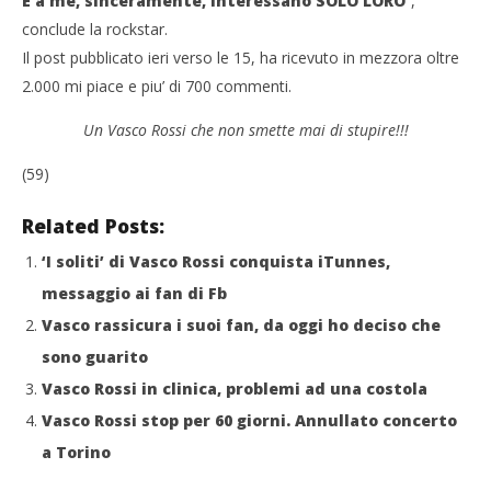
E a me, sinceramente, interessano SOLO LORO
“,
conclude la rockstar.
Il post pubblicato ieri verso le 15, ha ricevuto in mezzora oltre
2.000 mi piace e piu’ di 700 commenti.
Un Vasco Rossi che non smette mai di stupire!!!
(59)
Related Posts:
‘I soliti’ di Vasco Rossi conquista iTunnes,
messaggio ai fan di Fb
Vasco rassicura i suoi fan, da oggi ho deciso che
sono guarito
Vasco Rossi in clinica, problemi ad una costola
Vasco Rossi stop per 60 giorni. Annullato concerto
a Torino