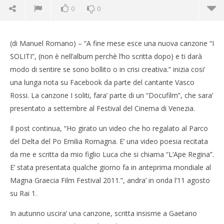
0
0
(di Manuel Romano) – “A fine mese esce una nuova canzone “I
SOLITI”, (non è nell’album perchè l’ho scritta dopo) e ti darà
modo di sentire se sono bollito o in crisi creativa.” inizia cosi’
una lunga nota su Facebook da parte del cantante Vasco
NOW VIEWING
Rossi. La canzone I soliti, fara’ parte di un “Docufilm”, che sara’
Vasco Rossi e i suoi progetti per il futuro
presentato a settembre al Festival del Cinema di Venezia.
11/08/2011
Redazione
Il post continua, “Ho girato un video che ho regalato al Parco
del Delta del Po Emilia Romagna. E’ una video poesia recitata
da me e scritta da mio figlio Luca che si chiama “L’Ape Regina”.
E’ stata presentata qualche giorno fa in anteprima mondiale al
Cro
Magna Graecia Film Festival 2011.”, andra’ in onda l’11 agosto
LE
su Rai 1.
11/
R
In autunno uscira’ una canzone, scritta insisme a Gaetano