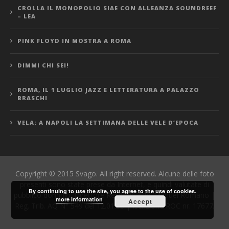
CROLLA IL MONOPOLIO SIAE CON ALLEANZA SOUNDREEF
– LEA
PINK FLOYD IN MOSTRA A ROMA
DIMMI CHI SEI!
ROMA, IL 1 LUGLIO JAZZ E LETTERATURA A PALAZZO
BRASCHI
VELA: A NAPOLI LA SETTIMANA DELLE VELE D’EPOCA
Copyright © 2015 Svago. All right reserved. Alcune delle foto
presenti sono state prese da Internet, e quindi valutate di
By continuing to use the site, you agree to the use of cookies.
pubblico dominio. Direttore Responsabile: Manuel Romano |
more information
Accept
Reg. Trib. AQ N° 549 del 12.01.06 | Iscrizione ROC nr. 17677.