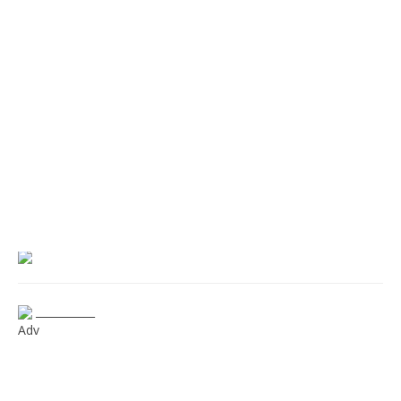
___________
Adv