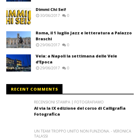
Dimmi Chi Sei!
30/06/2017
0
Roma, il 1 luglio Jazz e letteratura a Palazzo
Braschi
29/06/2017
0
Vela: a Napoli la settimana delle Vele
d’Epoca
29/06/2017
0
RECENT COMMENTS
RECENSIONI STAMPA | FOTOGRAFIAMO
Al via la IX edizione del corso di Calligrafia
Fotografica
UN TEAM TROPPO UNITO NON FUNZIONA. - VERONICA
TALASSI