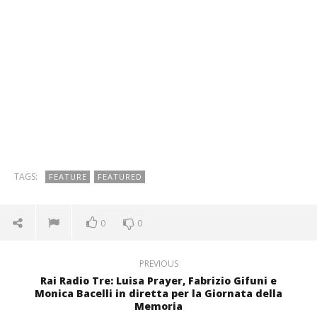
TAGS:
FEATURE
FEATURED
0
0
PREVIOUS
Rai Radio Tre: Luisa Prayer, Fabrizio Gifuni e
Monica Bacelli in diretta per la Giornata della
Memoria