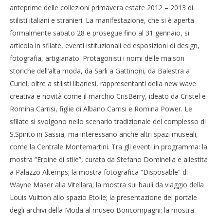
anteprime delle collezioni primavera estate 2012 – 2013 di
stilisti italiani e stranieri. La manifestazione, che si è aperta
formalmente sabato 28 e prosegue fino al 31 gennaio, si
articola in sfilate, eventi istituzionali ed esposizioni di design,
fotografia, artigianato. Protagonisti i nomi delle maison
storiche dell’alta moda, da Sarli a Gattinoni, da Balestra a
Curiel, oltre a stilisti libanesi, rappresentanti della new wave
creativa e novità come il marchio CrisBerry, ideato da Cristel e
Cro
Romina Carrisi, figlie di Albano Carrisi e Romina Power. Le
LE
sfilate si svolgono nello scenario tradizionale del complesso di
30/
NOW VIEWING
R
S.Spirito in Sassia, ma interessano anche altri spazi museali,
come la Centrale Montemartini. Tra gli eventi in programma: la
AltaRomAltaModa, tutti gli eventi inprogramma
mostra “Eroine di stile”, curata da Stefano Dominella e allestita
30/01/2012
Redazione
a Palazzo Altemps; la mostra fotografica “Disposable” di
Wayne Maser alla Vitellara; la mostra sui bauli da viaggio della
Louis Vuitton allo spazio Etoile; la presentazione del portale
degli archivi della Moda al museo Boncompagni; la mostra