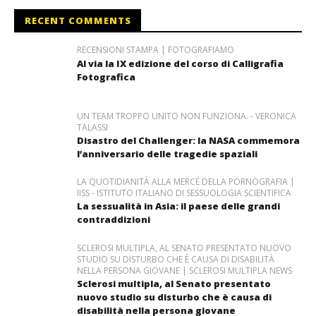
RECENT COMMENTS
RECENSIONI STAMPA | FOTOGRAFIAMO
Al via la IX edizione del corso di Calligrafia
Fotografica
UN TEAM TROPPO UNITO NON FUNZIONA. - VERONICA
TALASSI
Disastro del Challenger: la NASA commemora
l’anniversario delle tragedie spaziali
LA QUOTIDIANITÀ ALLA MERCÉ DELLA PORNOGRAFIA |
IISS - ISTITUTO ITALIANO DI SESSUOLOGIA SCIENTIFICA
La sessualità in Asia: il paese delle grandi
contraddizioni
SCLEROSI MULTIPLA, AL SENATO PRESENTATO NUOVO
STUDIO SU DISTURBO CHE È CAUSA DI DISABILITÀ
NELLA PERSONA GIOVANE | SCLEROSI MULTIPLA NEWS
Sclerosi multipla, al Senato presentato
nuovo studio su disturbo che è causa di
disabilità nella persona giovane