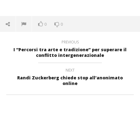
0
0
PREVIOUS
I “Percorsi tra arte e tradizione” per superare il
conflitto intergenerazionale
NEXT
Randi Zuckerberg chiede stop all'anonimato
online