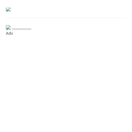
___________
Adv