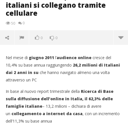
italiani si collegano tramite
cellulare
0
50
0
0
Nel mese di
giugno 2011
l’
audience online
cresce del
10,4% su base annua raggiungendo
26,2 milioni di Italiani
dai 2 anni in su
che hanno navigato almeno una volta
attraverso un PC
In base al nuovo report trimestrale della
Ricerca di Base
NOW VIEWING
sulla diffusione dell’online in Italia,
il 62,3% delle
famiglie italiane
– 13,2 milioni – dichiara di avere
Audiweb: oltre 8,3 mln di italiani si collegano
tramite cellulare
un
collegamento a internet da casa
, con un incremento
29/07/2011
dell’11,3% su base annua
Redazione