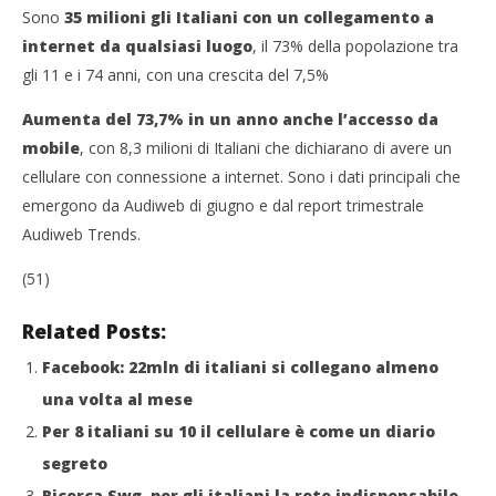
Sono
35 milioni gli Italiani con un collegamento a
Cro
internet da qualsiasi luogo
, il 73% della popolazione tra
LE
gli 11 e i 74 anni, con una crescita del 7,5%
29/
R
Aumenta del 73,7% in un anno anche l’accesso da
mobile
, con 8,3 milioni di Italiani che dichiarano di avere un
cellulare con connessione a internet. Sono i dati principali che
emergono da Audiweb di giugno e dal report trimestrale
Audiweb Trends.
(51)
Related Posts:
Facebook: 22mln di italiani si collegano almeno
una volta al mese
Per 8 italiani su 10 il cellulare è come un diario
segreto
Ricerca Swg, per gli italiani la rete indispensabile