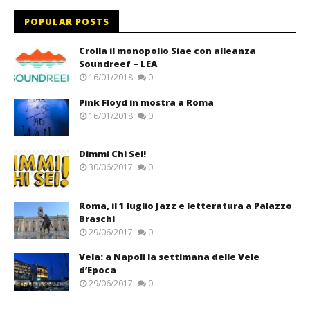
POPULAR POSTS
Crolla il monopolio Siae con alleanza
Soundreef – LEA
16/01/2018
0
Pink Floyd in mostra a Roma
16/01/2018
0
Dimmi Chi Sei!
30/06/2017
0
Roma, il 1 luglio Jazz e letteratura a Palazzo
Braschi
29/06/2017
0
Vela: a Napoli la settimana delle Vele
d’Epoca
29/06/2017
0