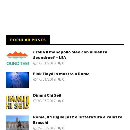
POPULAR POSTS
Crolla il monopolio Siae con alleanza
Soundreef – LEA
16/01/2018
0
Pink Floyd in mostra a Roma
16/01/2018
0
Dimmi Chi Sei!
30/06/2017
0
Roma, il 1 luglio Jazz e letteratura a Palazzo
Braschi
29/06/2017
0