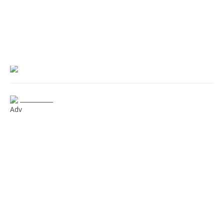
___________
Adv