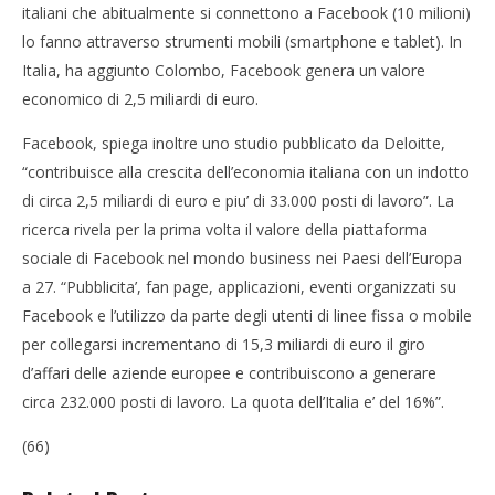
italiani che abitualmente si connettono a Facebook (10 milioni)
NOW VIEWING
lo fanno attraverso strumenti mobili (smartphone e tablet). In
Italia, ha aggiunto Colombo, Facebook genera un valore
Facebook: 22mln di italiani si collegano almeno una
economico di 2,5 miliardi di euro.
volta al mese
Cro
05/10/2012
LE
Facebook, spiega inoltre uno studio pubblicato da Deloitte,
Redazione
05/
“contribuisce alla crescita dell’economia italiana con un indotto
R
di circa 2,5 miliardi di euro e piu’ di 33.000 posti di lavoro”. La
ricerca rivela per la prima volta il valore della piattaforma
sociale di Facebook nel mondo business nei Paesi dell’Europa
a 27. “Pubblicita’, fan page, applicazioni, eventi organizzati su
Facebook e l’utilizzo da parte degli utenti di linee fissa o mobile
per collegarsi incrementano di 15,3 miliardi di euro il giro
d’affari delle aziende europee e contribuiscono a generare
circa 232.000 posti di lavoro. La quota dell’Italia e’ del 16%”.
(66)