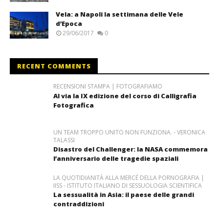
Vela: a Napoli la settimana delle Vele
d’Epoca
29/06/2017
0
RECENT COMMENTS
RECENSIONI STAMPA | FOTOGRAFIAMO
Al via la IX edizione del corso di Calligrafia
Fotografica
UN TEAM TROPPO UNITO NON FUNZIONA. - VERONICA
TALASSI
Disastro del Challenger: la NASA commemora
l’anniversario delle tragedie spaziali
LA QUOTIDIANITÀ ALLA MERCÉ DELLA PORNOGRAFIA |
IISS - ISTITUTO ITALIANO DI SESSUOLOGIA SCIENTIFICA
La sessualità in Asia: il paese delle grandi
contraddizioni